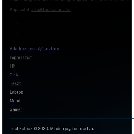
Kapcsolat:
info@techkalauz.hu
Adatkezelési tájékoztató
Impresszum
Hír
Cikk
Teszt
Laptop
Mobil
Gamer
Techkalauz © 2020. Minden jog fenntartva.