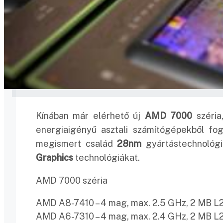
Kínában már elérhető új
AMD 7000
széri
energiaigényű asztali számítógépekből fog
megismert család
28nm
gyártástechnológi
Graphics
technológiákat.
AMD 7000 széria
AMD A8-7410 – 4 mag, max. 2.5 GHz, 2 MB L
AMD A6-7310 – 4 mag, max. 2.4 GHz, 2 MB L