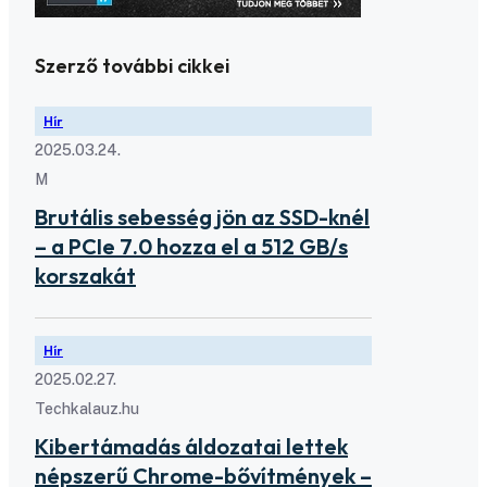
Szerző további cikkei
Hír
2025.03.24.
M
Brutális sebesség jön az SSD-knél
– a PCIe 7.0 hozza el a 512 GB/s
korszakát
Hír
2025.02.27.
Techkalauz.hu
Kibertámadás áldozatai lettek
népszerű Chrome-bővítmények –