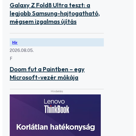
Galaxy Z Fold8 Ultra teszt: a
legjobb Samsung-hajtogatható,
mégsem izgalmas újítás
Hír
2026.08.05.
F
Doom fut a Paintben – egy
Microsoft-vezér mókája