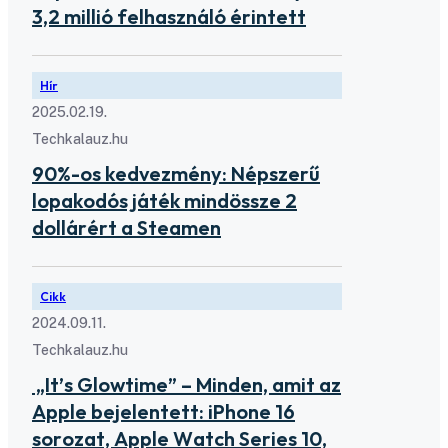
3,2 millió felhasználó érintett
Hír
2025.02.19.
Techkalauz.hu
90%-os kedvezmény: Népszerű
lopakodós játék mindössze 2
dollárért a Steamen
Cikk
2024.09.11.
Techkalauz.hu
„It’s Glowtime” – Minden, amit az
Apple bejelentett: iPhone 16
sorozat, Apple Watch Series 10,