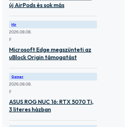
új AirPods és sok más
Hír
2026.08.08.
F
Microsoft Edge megszünteti az
uBlock Origin támogatást
Gamer
2026.08.08.
F
ASUS ROG NUC 16: RTX 5070 Ti,
3 literes házban