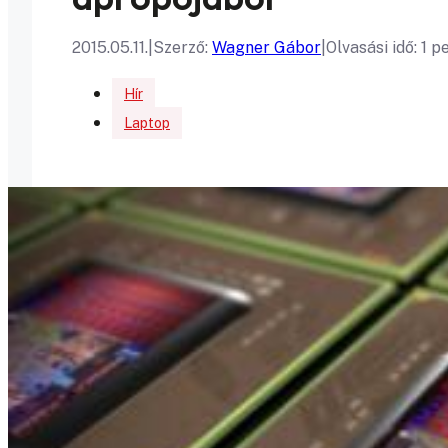
2015.05.11.
|
Szerző:
Wagner Gábor
|
Olvasási idő: 1 p
Hír
Laptop