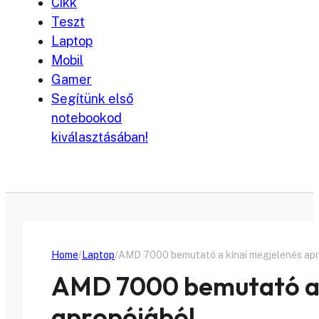
Cikk
Teszt
Laptop
Mobil
Gamer
Segítünk első
notebookod
kiválasztásában!
Home
Laptop
AMD 7000 bemutató a kínai megjelenés apr
AMD 7000 bemutató a 
apropójából