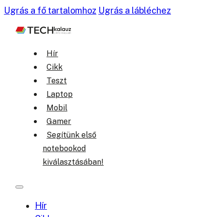
Ugrás a fő tartalomhoz
Ugrás a lábléchez
Hír
Cikk
Teszt
Laptop
Mobil
Gamer
Segítünk első
notebookod
kiválasztásában!
Hír