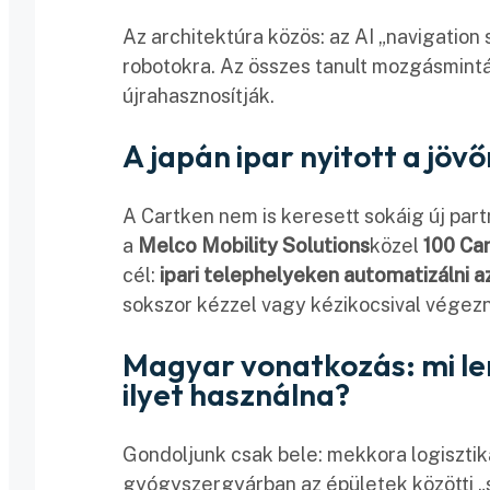
Az architektúra közös: az AI „navigati
robotokra. Az összes tanult mozgásmintá
újrahasznosítják.
A japán ipar nyitott a jöv
A Cartken nem is keresett sokáig új part
a
Melco Mobility Solutions
közel
100 Ca
cél:
ipari telephelyeken automatizálni 
sokszor kézzel vagy kézikocsival végez
Magyar vonatkozás: mi len
ilyet használna?
Gondoljunk csak bele: mekkora logiszti
gyógyszergyárban az épületek közötti 