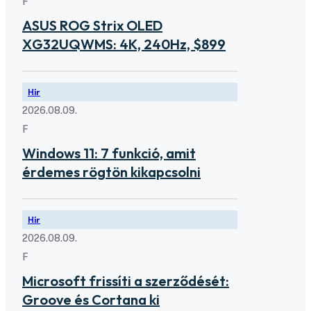
F
ASUS ROG Strix OLED
XG32UQWMS: 4K, 240Hz, $899
Hír
2026.08.09.
F
Windows 11: 7 funkció, amit
érdemes rögtön kikapcsolni
Hír
2026.08.09.
F
Microsoft frissíti a szerződését:
Groove és Cortana ki