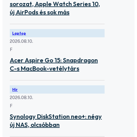
sorozat, Apple Watch Series 10,
új AirPods és sok más
Laptop
2026.08.10.
F
Acer Aspire Go 15: Snapdragon
C-s MacBook-vetélytárs
Hír
2026.08.10.
F
Synology DiskStation neo+: négy
új NAS, olcsóbban