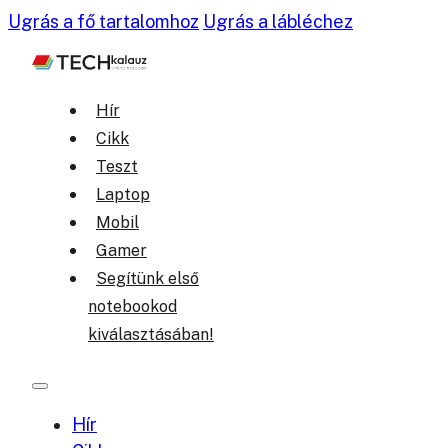
Ugrás a fő tartalomhoz
Ugrás a lábléchez
Hír
Cikk
Teszt
Laptop
Mobil
Gamer
Segítünk első
notebookod
kiválasztásában!
Hír