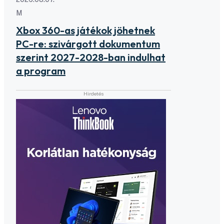
M
Xbox 360-as játékok jöhetnek
PC-re: szivárgott dokumentum
szerint 2027-2028-ban indulhat
a program