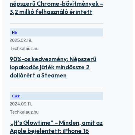
népszerű Chrome-bővítmények –
3,2 millió felhasználó érintett
Hír
2025.02.19.
Techkalauz.hu
90%-os kedvezmény: Népszerű
lopakodós játék mindössze 2
dollárért a Steamen
Cikk
2024.09.11.
Techkalauz.hu
„It’s Glowtime” – Minden, amit az
Apple bejelentett: iPhone 16