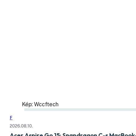
Kép: Wccftech
F
2026.08.10.
Acer Aspire Go 15: Snapdragon C-s MacBook