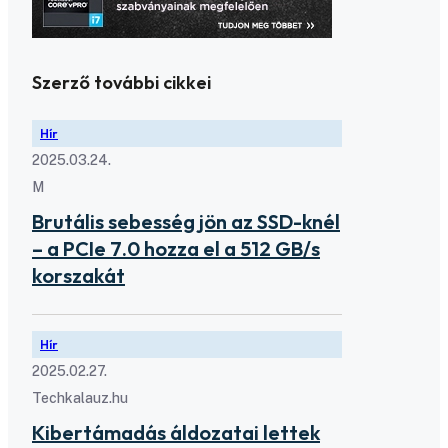
Szerző további cikkei
Hír
2025.03.24.
M
Brutális sebesség jön az SSD-knél
– a PCIe 7.0 hozza el a 512 GB/s
korszakát
Hír
2025.02.27.
Techkalauz.hu
Kibertámadás áldozatai lettek