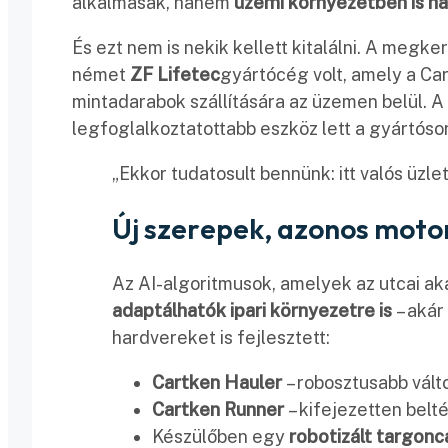
alkalmasak, hanem
üzemi környezetben is h
És ezt nem is nekik kellett kitalálni. A megk
német
ZF Lifetec
gyártócég volt, amely a Car
mintadarabok szállítására az üzemen belül. A
legfoglalkoztatottabb eszköz lett a gyártós
„Ekkor tudatosult bennünk: itt valós üzle
Új szerepek, azonos moto
Az AI-algoritmusok, amelyek az utcai ak
adaptálhatók ipari környezetre is
– akár
hardvereket is fejlesztett:
Cartken Hauler
– robosztusabb vált
Cartken Runner
– kifejezetten belté
Készülőben egy
robotizált targonc