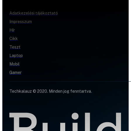
Adatkezelési tájékoztató
Impresszum
Hír
Cikk
Teszt
Laptop
Mobil
Gamer
Techkalauz © 2020. Minden jog fenntartva.