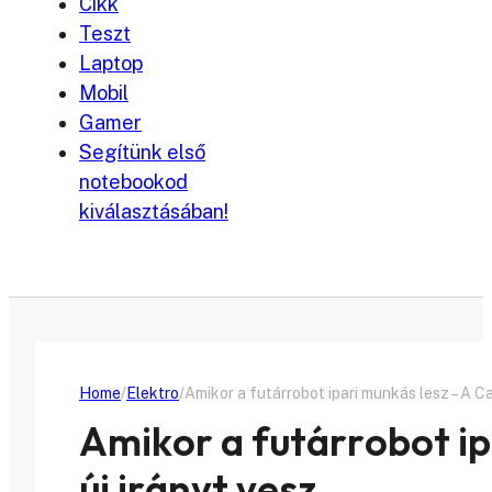
Cikk
Teszt
Laptop
Mobil
Gamer
Segítünk első
notebookod
kiválasztásában!
Home
Elektro
Amikor a futárrobot ipari munkás lesz – A Ca
Amikor a futárrobot ip
új irányt vesz