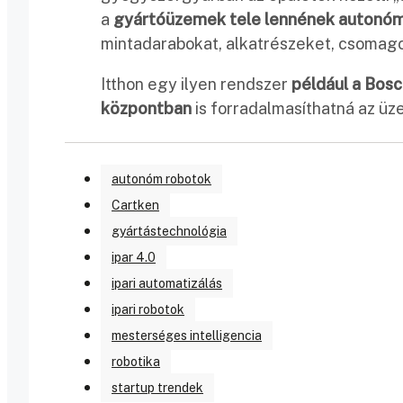
a
gyártóüzemek tele lennének autonóm
mintadarabokat, alkatrészeket, csomagok
Itthon egy ilyen rendszer
például a Bosc
központban
is forradalmasíthatná az üze
autonóm robotok
Cartken
gyártástechnológia
ipar 4.0
ipari automatizálás
ipari robotok
mesterséges intelligencia
robotika
startup trendek