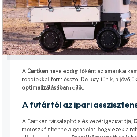
A
Cartken
neve eddig főként az amerikai kam
robotokkal forrt össze. De úgy tűnik, a jövőj
optimalizálásában
rejlik.
A futártól az ipari assziszten
A Cartken társalapítója és vezérigazgatója,
C
motoszkált benne a gondolat, hogy ezek a rob