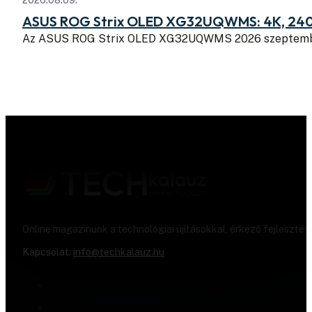
ASUS ROG Strix OLED XG32UQWMS: 4K, 240
Az ASUS ROG Strix OLED XG32UQWMS 2026 szeptembe
Online magazinunk a technológiai újításokkal, érkező fejlesztés
Kapcsolat:
info@techkalauz.hu