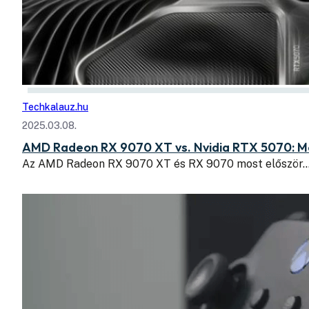
Techkalauz.hu
2025.03.08.
AMD Radeon RX 9070 XT vs. Nvidia RTX 5070: Me
Az AMD Radeon RX 9070 XT és RX 9070 most először