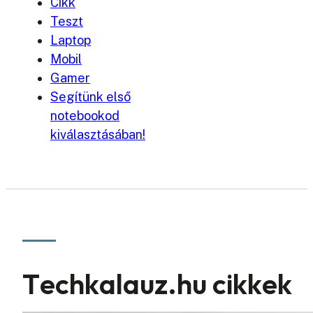
Cikk
Teszt
Laptop
Mobil
Gamer
Segítünk első
notebookod
kiválasztásában!
Techkalauz.hu cikkek