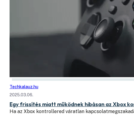
Techkalauz.hu
2025.03.06.
Egy frissítés miatt működnek hibásan az Xbox ko
Ha az Xbox kontrollered váratlan kapcsolatmegszakad