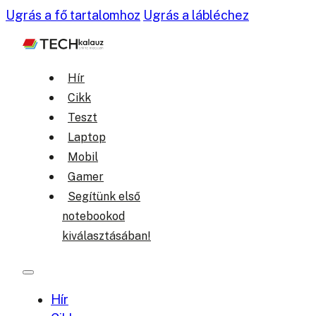
Ugrás a fő tartalomhoz
Ugrás a lábléchez
Hír
Cikk
Teszt
Laptop
Mobil
Gamer
Segítünk első
notebookod
kiválasztásában!
Hír