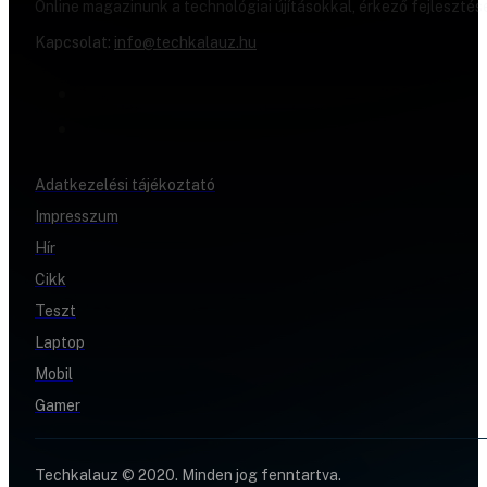
Online magazinunk a technológiai újításokkal, érkező fejlesztés
Kapcsolat:
info@techkalauz.hu
Adatkezelési tájékoztató
Impresszum
Hír
Cikk
Teszt
Laptop
Mobil
Gamer
Techkalauz © 2020. Minden jog fenntartva.