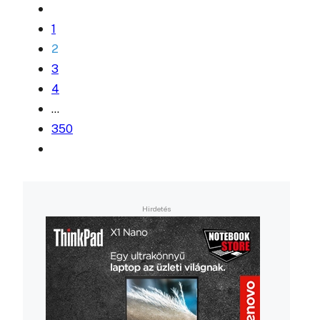
1
2
3
4
…
350