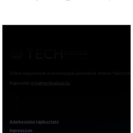
Online magazinunk a technológiai újításokkal, érkező fejlesztés
Kapcsolat:
info@techkalauz.hu
Adatkezelési tájékoztató
Impresszum