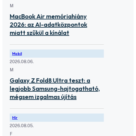
M
MacBook Air memóriahiány
2026: az AI-adatközpontok
miatt szűkül a kínálat
Mobil
2026.08.06.
M
Galaxy Z Fold8 Ultra teszt: a
legjobb Samsung-hajtogatható,
mégsem izgalmas újítás
Hír
2026.08.05.
F