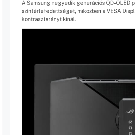
A Samsung negyedik generációs QD-OLED pa
színtérlefedettséget, miközben a VESA Disp
kontrasztarányt kínál.