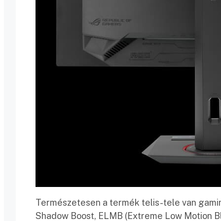
Természetesen a termék telis-tele van gami
Shadow Boost, ELMB (Extreme Low Motion Blu