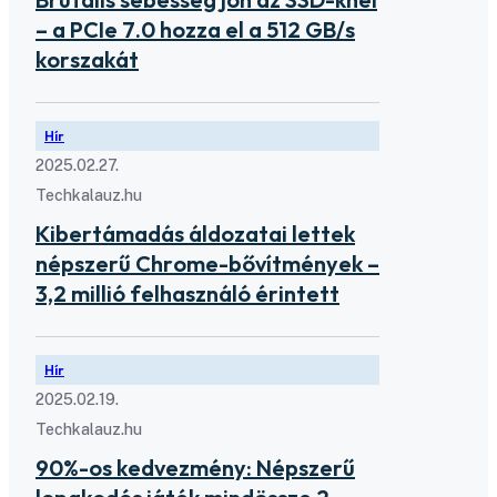
– a PCIe 7.0 hozza el a 512 GB/s
korszakát
Hír
2025.02.27.
Techkalauz.hu
Kibertámadás áldozatai lettek
népszerű Chrome-bővítmények –
3,2 millió felhasználó érintett
Hír
2025.02.19.
Techkalauz.hu
90%-os kedvezmény: Népszerű