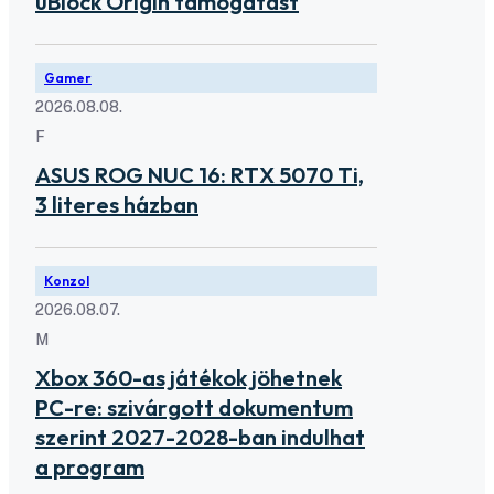
uBlock Origin támogatást
Gamer
2026.08.08.
F
ASUS ROG NUC 16: RTX 5070 Ti,
3 literes házban
Konzol
2026.08.07.
M
Xbox 360-as játékok jöhetnek
PC-re: szivárgott dokumentum
szerint 2027-2028-ban indulhat
a program