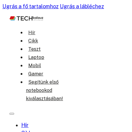
Ugrás a fő tartalomhoz
Ugrás a lábléchez
Hír
Cikk
Teszt
Laptop
Mobil
Gamer
Segítünk első
notebookod
kiválasztásában!
Hír