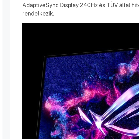
AdaptiveSync Display 240Hz és TÜV által hite
rendelkezik.