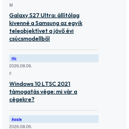
M
Galaxy S27 Ultra: állítólag
kivenné a Samsung az egyik
teleobjektívet a jövő évi
csúcsmodellből
Hír
2026.08.06.
F
Windows 10 LTSC 2021
támogatás vége: mi vár a
cégekre?
Apple
2026.08.06.