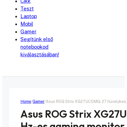
Cikk
Teszt
Laptop
Mobil
Gamer
Segítünk első
notebookod
kiválasztásában!
Home
Gamer
Asus ROG Strix XG27UCDMG: 27 hüvelykes,
Asus ROG Strix XG27U
Hz-es gaming monito