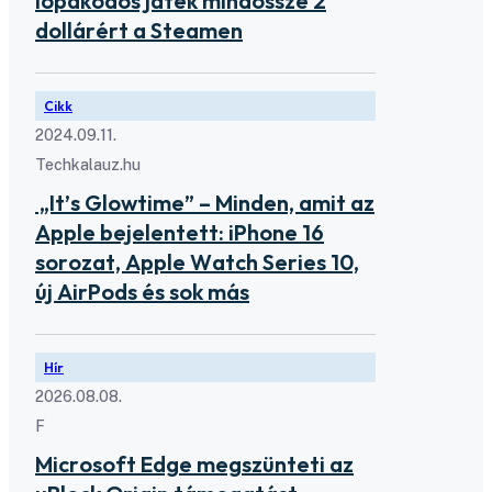
lopakodós játék mindössze 2
dollárért a Steamen
Cikk
2024.09.11.
Techkalauz.hu
„It’s Glowtime” – Minden, amit az
Apple bejelentett: iPhone 16
sorozat, Apple Watch Series 10,
új AirPods és sok más
Hír
2026.08.08.
F
Microsoft Edge megszünteti az