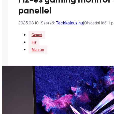
panellel
2025.03.10.
|
Szerző:
Techkalauz.hu
|
Olvasási idő: 1 
Gamer
Hír
Monitor