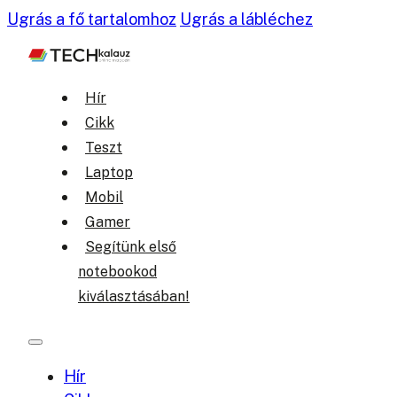
Ugrás a fő tartalomhoz
Ugrás a lábléchez
Hír
Cikk
Teszt
Laptop
Mobil
Gamer
Segítünk első
notebookod
kiválasztásában!
Hír