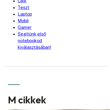
Cikk
Teszt
Laptop
Mobil
Gamer
Segítünk első
notebookod
kiválasztásában!
M cikkek