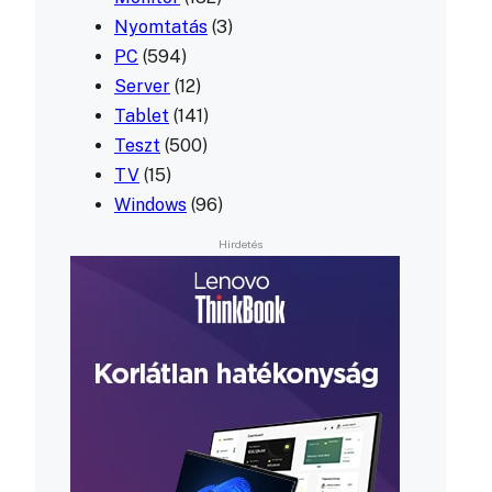
Nyomtatás
(3)
PC
(594)
Server
(12)
Tablet
(141)
Teszt
(500)
TV
(15)
Windows
(96)