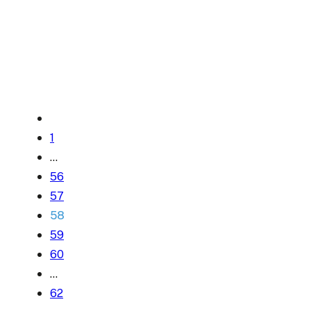
1
…
56
57
58
59
60
…
62