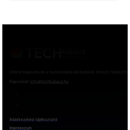
Online magazinunk a technológiai újításokkal, érkező fejlesztés
Kapcsolat:
info@techkalauz.hu
Adatkezelési tájékoztató
Impresszum