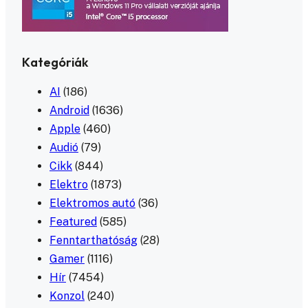
Kategóriák
AI
(186)
Android
(1636)
Apple
(460)
Audió
(79)
Cikk
(844)
Elektro
(1873)
Elektromos autó
(36)
Featured
(585)
Fenntarthatóság
(28)
Gamer
(1116)
Hír
(7454)
Konzol
(240)