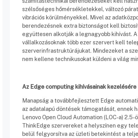
számítástechnikai berendezéseket kell haszn
szélsőséges hőmérsékletekkel, változó pára
vibrációs körülményekkel. Mivel az adatközp
berendezésnek extra biztonságot kell biztosí
együttesen alkotják a legnagyobb kihívást. A
vállalkozásoknak több ezer szervert kell tele
szerverinfrastruktúrájukat. Mindezeket a sze
nem kellene technikusokat küldeni a világ mi
Az Edge computing kihívásainak kezelésére
Manapság a továbbfejlesztett Edge automati
az adatalapú döntések támogatását, ennek há
Lenovo Open Cloud Automation (LOC-a) 2.5-ös v
ThinkEdge szervereket a helyszínen egy tel
belül felgyorsítva az üzleti betekintést a te