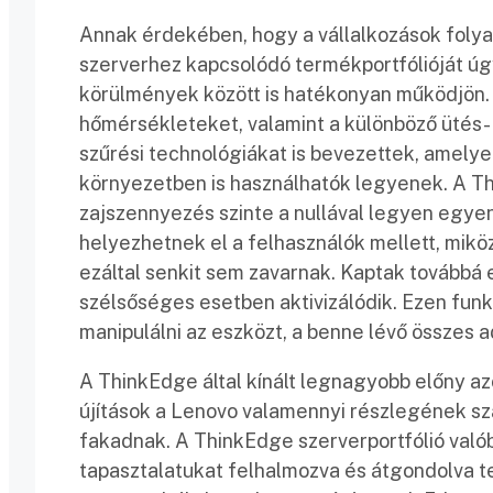
Annak érdekében, hogy a vállalkozások fol
szerverhez kapcsolódó termékportfólióját úg
körülmények között is hatékonyan működjön. 
hőmérsékleteket, valamint a különböző ütés- 
szűrési technológiákat is bevezettek, amely
környezetben is használhatók legyenek. A T
zajszennyezés szinte a nullával legyen egyen
helyezhetnek el a felhasználók mellett, mi
ezáltal senkit sem zavarnak. Kaptak továbbá 
szélsőséges esetben aktivizálódik. Ezen funk
manipulálni az eszközt, a benne lévő összes a
A ThinkEdge által kínált legnagyobb előny az
újítások a Lenovo valamennyi részlegének s
fakadnak. A ThinkEdge szerverportfólió valób
tapasztalatukat felhalmozva és átgondolva t