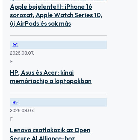
Apple bejelentett: iPhone 16
sorozat, Apple Watch Series 10,
új AirPods és sok más
PC
2026.08.07.
F
HP, Asus és Acer: kínai
memóriachip a laptopokban
Hír
2026.08.07.
F
Lenovo csatlakozik az Open
Secure AI Alliance-hoz