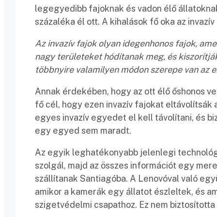
legegyedibb fajoknak és vadon élő állatoknak
százaléka él ott. A kihalások fő oka az invazí
Az invazív fajok olyan idegenhonos fajok, am
nagy területeket hódítanak meg, és kiszorítjá
többnyire valamilyen módon szerepe van az e
Annak érdekében, hogy az ott élő őshonos ve
fő cél, hogy ezen invazív fajokat eltávolítsá
egyes invazív egyedet el kell távolítani, és b
egy egyed sem maradt.
Az egyik leghatékonyabb jelenlegi technoló
szolgál, majd az összes információt egy mer
szállítanak Santiagóba. A Lenovóval való együ
amikor a kamerák egy állatot észleltek, és a
szigetvédelmi csapathoz. Ez nem biztosított