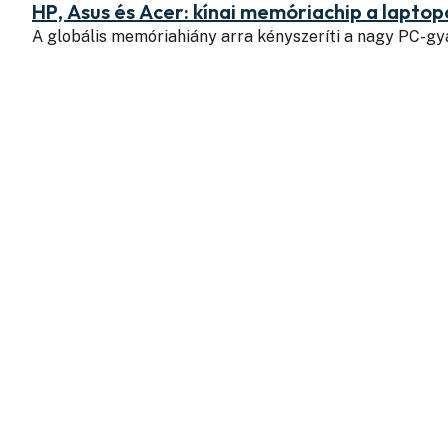
HP, Asus és Acer: kínai memóriachip a lapto
A globális memóriahiány arra kényszeríti a nagy PC-g