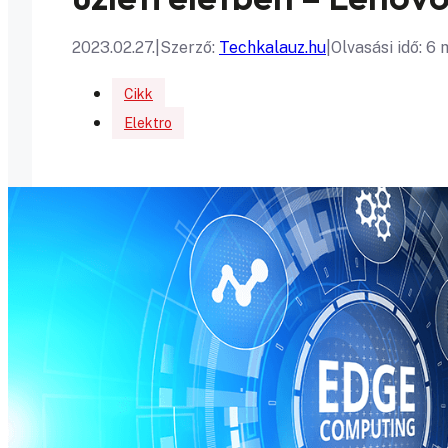
2023.02.27.
|
Szerző:
Techkalauz.hu
|
Olvasási idő: 6
Cikk
Elektro