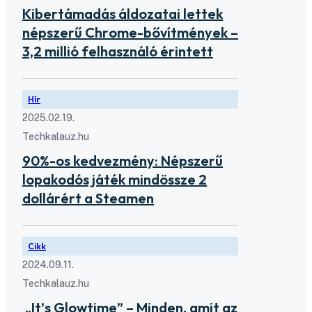
Kibertámadás áldozatai lettek
népszerű Chrome-bővítmények –
3,2 millió felhasználó érintett
Hír
2025.02.19.
Techkalauz.hu
90%-os kedvezmény: Népszerű
lopakodós játék mindössze 2
dollárért a Steamen
Cikk
2024.09.11.
Techkalauz.hu
„It’s Glowtime” – Minden, amit az