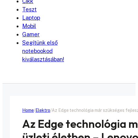
Cikk
Teszt
Laptop
Mobil
Gamer
Segítünk első
notebookod
kiválasztásában!
Home
Elektro
Az Edge technológia már szükséges fejlesz
Az Edge technológia má
üzleti életben – Lenov