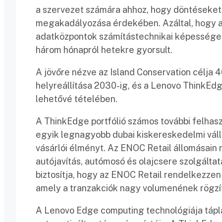
a szervezet számára ahhoz, hogy döntéseket 
megakadályozása érdekében. Azáltal, hogy a
adatközpontok számítástechnikai képességei
három hónapról hetekre gyorsult.
A jövőre nézve az Island Conservation célja 
helyreállítása 2030-ig, és a Lenovo ThinkEd
lehetővé tételében.
A ThinkEdge portfólió számos további felhasz
egyik legnagyobb dubai kiskereskedelmi vállal
vásárlói élményt. Az ENOC Retail állomásai
autójavítás, autómosó és olajcsere szolgáltatá
biztosítja, hogy az ENOC Retail rendelkezzen 
amely a tranzakciók nagy volumenének rögzí
A Lenovo Edge computing technológiája táplál