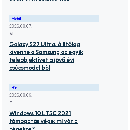
Mobil
2026.08.07.
M
Galaxy S27 Ultra: állítólag
kivenné a Samsung az egyik
teleobjektívet a jövő évi
csúcsmodellből
Hír
2026.08.06.
F
Windows 10 LTSC 2021
támogatás vége: mi vár a
cégekre?