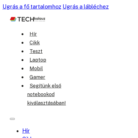
Ugrás a fő tartalomhoz
Ugrás a lábléchez
Hír
Cikk
Teszt
Laptop
Mobil
Gamer
Segítünk első
notebookod
kiválasztásában!
Hír