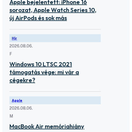
Apple bejelentett: iPhone 16
sorozat, Apple Watch Series 10,
új AirPods és sok más
Hír
2026.08.06.
F
Windows 10 LTSC 2021
támogatás vége: mi vár a
cégekre?
Apple
2026.08.06.
M
MacBook Air memóriahiány