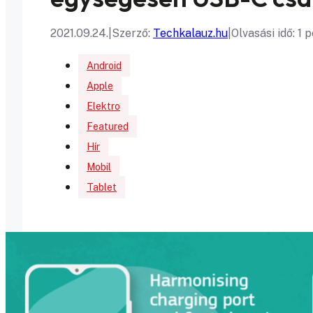
2021.09.24.
|
Szerző:
Techkalauz.hu
|
Olvasási idő: 1 
Android
Apple
Elektro
Featured
Hír
Mobil
Tablet