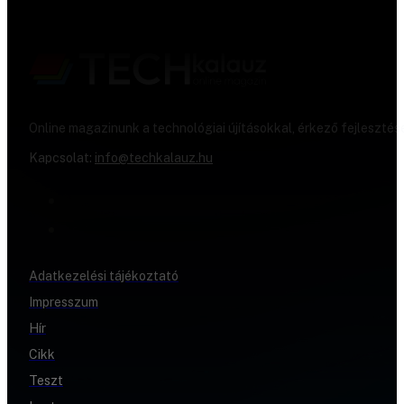
Online magazinunk a technológiai újításokkal, érkező fejlesztés
Kapcsolat:
info@techkalauz.hu
Adatkezelési tájékoztató
Impresszum
Hír
Cikk
Teszt