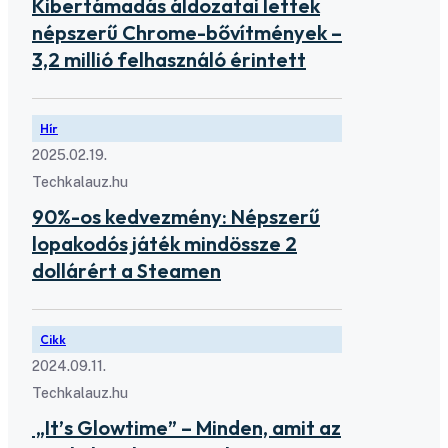
Kibertámadás áldozatai lettek
népszerű Chrome-bővítmények –
3,2 millió felhasználó érintett
Hír
2025.02.19.
Techkalauz.hu
90%-os kedvezmény: Népszerű
lopakodós játék mindössze 2
dollárért a Steamen
Cikk
2024.09.11.
Techkalauz.hu
„It’s Glowtime” – Minden, amit az