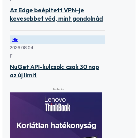
Az Edge beépített VPN-je
kevesebbet véd, mint gondolnád
Hír
2026.08.04.
F
NuGet API-kulcsok: csak 30 nap
az új limit