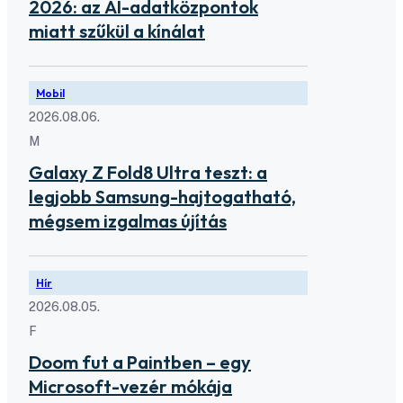
2026: az AI-adatközpontok
miatt szűkül a kínálat
Mobil
2026.08.06.
M
Galaxy Z Fold8 Ultra teszt: a
legjobb Samsung-hajtogatható,
mégsem izgalmas újítás
Hír
2026.08.05.
F
Doom fut a Paintben – egy
Microsoft-vezér mókája