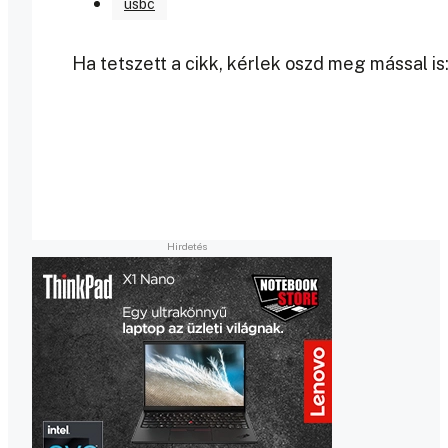
usbc
Ha tetszett a cikk, kérlek oszd meg mással is