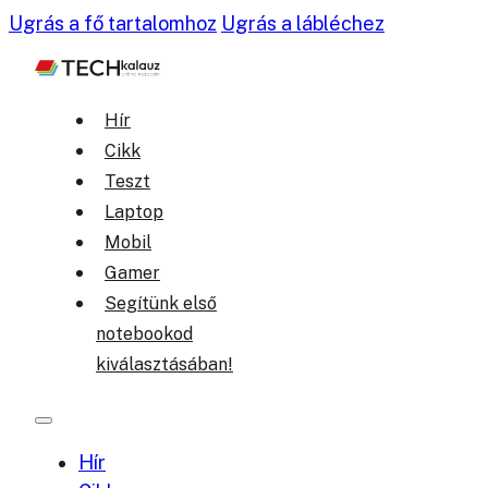
Ugrás a fő tartalomhoz
Ugrás a lábléchez
Hír
Cikk
Teszt
Laptop
Mobil
Gamer
Segítünk első
notebookod
kiválasztásában!
Hír