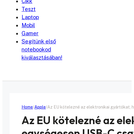
Cikk
Teszt
Laptop
Mobil
Gamer
Segítünk első
notebookod
kiválasztásában!
Home
Apple
Az EU kötelezné az elektronikai gyártókat
Az EU kötelezné az ele
egységesen USB-C csa