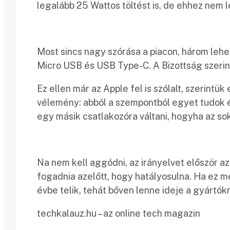
legalább 25 Wattos töltést is, de ehhez nem l
Most sincs nagy szórása a piacon, három lehe
Micro USB és USB Type-C. A Bizottság szerint
Ez ellen már az Apple fel is szólalt, szerintü
vélemény: abból a szempontból egyet tudok ér
egy másik csatlakozóra váltani, hogyha az sok
Na nem kell aggódni, az irányelvet először az
fogadnia azelőtt, hogy hatályosulna. Ha ez me
évbe telik, tehát bőven lenne ideje a gyártó
techkalauz.hu – az online tech magazin