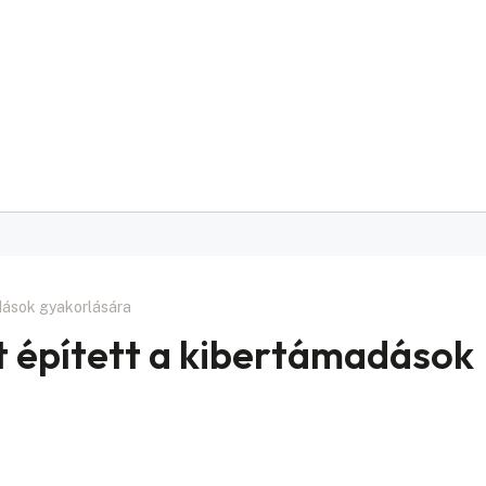
adások gyakorlására
st épített a kibertámadások