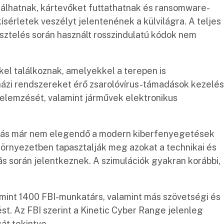
álhatnak, kártevőket futtathatnak és ransomware-
sérletek veszélyt jelentenének a külvilágra. A teljes
tesztelés során használt rosszindulatú kódok nem
el találkoznak, amelyekkel a terepen is
ázi rendszereket érő zsarolóvírus-támadások kezelés
k elemzését, valamint járművek elektronikus
atás már nem elegendő a modern kiberfenyegetések
 környezetben tapasztalják meg azokat a technikai és
s során jelentkeznek. A szimulációk gyakran korábbi,
 mint 1400 FBI-munkatárs, valamint más szövetségi és
st. Az FBI szerint a Kinetic Cyber Range jelenleg
át tekintve.