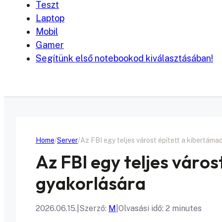
Teszt
Laptop
Mobil
Gamer
Segítünk első notebookod kiválasztásában!
Home
Server
Az FBI egy teljes várost épített a kibertám
Az FBI egy teljes váro
gyakorlására
2026.06.15.
|
Szerző:
M
|
Olvasási idő: 2 minutes