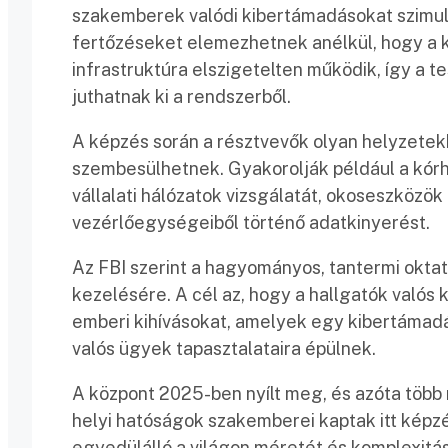
szakemberek valódi kibertámadásokat szimul
fertőzéseket elemezhetnek anélkül, hogy a kí
infrastruktúra elszigetelten működik, így a 
juthatnak ki a rendszerből.
A képzés során a résztvevők olyan helyzetekk
szembesülhetnek. Gyakorolják például a kórh
vállalati hálózatok vizsgálatát, okoseszközö
vezérlőegységeiből történő adatkinyerést.
Az FBI szerint a hagyományos, tantermi okt
kezelésére. A cél az, hogy a hallgatók valós
emberi kihívásokat, amelyek egy kibertámadá
valós ügyek tapasztalataira épülnek.
A központ 2025-ben nyílt meg, és azóta több
helyi hatóságok szakemberei kaptak itt képzé
egyedülálló a világon méretét és komplexitás