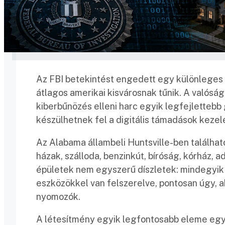
Az FBI betekintést engedett egy különleges
átlagos amerikai kisvárosnak tűnik. A valós
kiberbűnözés elleni harc egyik legfejletteb
készülhetnek fel a digitális támadások keze
Az Alabama állambeli Huntsville-ben találh
házak, szálloda, benzinkút, bíróság, kórház, 
épületek nem egyszerű díszletek: mindegyik 
eszközökkel van felszerelve, pontosan úgy, a
nyomozók.
A létesítmény egyik legfontosabb eleme egy 