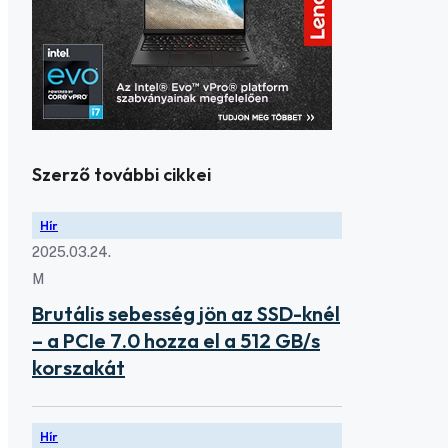
Szerző további cikkei
Hír
2025.03.24.
M
Brutális sebesség jön az SSD-knél
– a PCIe 7.0 hozza el a 512 GB/s
korszakát
Hír