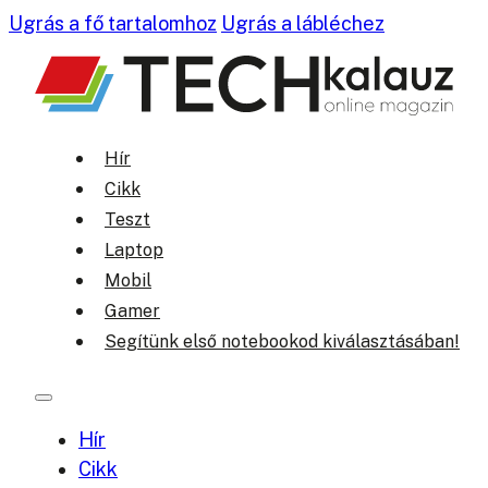
Ugrás a fő tartalomhoz
Ugrás a lábléchez
Hír
Cikk
Teszt
Laptop
Mobil
Gamer
Segítünk első notebookod kiválasztásában!
Hír
Cikk