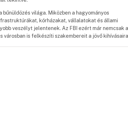
t a bűnüldözés világa. Miközben a hagyományos
frastruktúrákat, kórházakat, vállalatokat és állami
obb veszélyt jelentenek. Az FBI ezért már nemcsak 
is városban is felkészíti szakembereit a jövő kihívásair