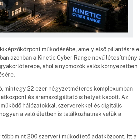
 kiképzőközpont működésébe, amely első pillantásra 
ágban azonban a Kinetic Cyber Range nevű létesítmény 
b gyakorlóterepe, ahol a nyomozók valós környezetben
lésére.
ató, mintegy 22 ezer négyzetméteres komplexumban
adatközpont és áramszolgáltató is helyet kapott. Az
működő hálózatokkal, szerverekkel és digitális
hogyan a való életben is találkozhatnak velük a
több mint 200 szervert működtető adatközpont. Itt a