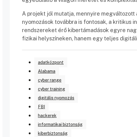
A projekt jól mutatja, mennyire megváltozot
nyomozások továbbra is fontosak, a kritikus in
rendszereket érő kibertámadások egyre nagy
fizikai helyszíneken, hanem egy teljes digitál
adatközpont
Alabama
cyber range
cyber training
digitális nyomozás
FBI
hackerek
informatikai biztonság
kiberbiztonság