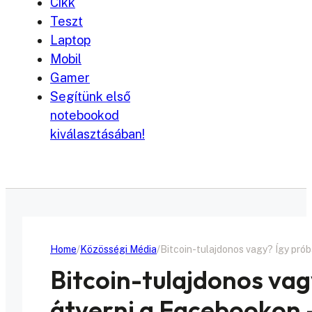
Cikk
Teszt
Laptop
Mobil
Gamer
Segítünk első
notebookod
kiválasztásában!
Home
Közösségi Média
Bitcoin-tulajdonos vagy? Így pró
Bitcoin-tulajdonos va
átverni a Facebookon 