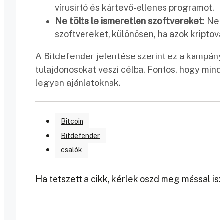
vírusirtó és kártevő-ellenes programot.
Ne tölts le ismeretlen szoftvereket
: Ne
szoftvereket, különösen, ha azok kripto
A Bitdefender jelentése szerint ez a kampány 
tulajdonosokat veszi célba. Fontos, hogy mind
legyen ajánlatoknak.
Bitcoin
Bitdefender
csalók
Ha tetszett a cikk, kérlek oszd meg mással is