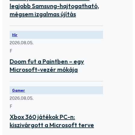
legjobb Samsung-hajtogatható,
mégsem izgalmas újítás
Hír
2026.08.05.
F
Doom fut a Paintben – egy
Microsoft-vezér mókája
Gamer
2026.08.05.
F
Xbox 360 játékok PC-n:
kiszivárgott a Microsoft terve