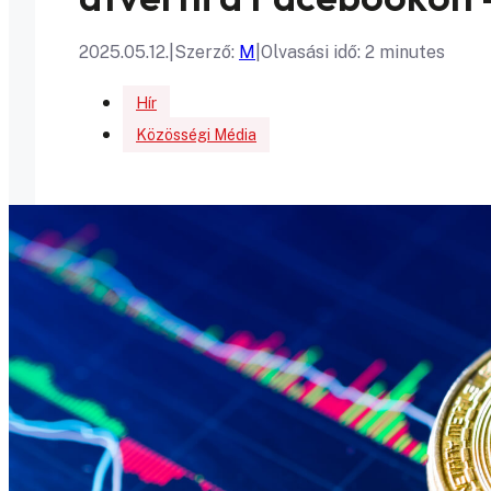
2025.05.12.
|
Szerző:
M
|
Olvasási idő: 2 minutes
Hír
Közösségi Média