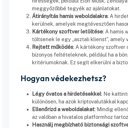
hírességek, például Elon Musk, Zendaya 
meggyőzőbbé tegyék az ajánlatokat.
Átirányítás hamis weboldalakra
: A hird
kerülnek, amelyek megtévesztően hasonl
Kártékony szoftver letöltése
: A hamis 
töltsenek le egy „asztali klienst”, amely
Rejtett működés
: A kártékony szoftver 
bizonyos feltételeknek, például ha a bön
kritériumoknak. Ez segít elkerülni a bizto
Hogyan védekezhetsz?
Légy óvatos a hirdetésekkel
: Ne katti
különösen, ha azok kriptovalutákkal kap
Ellenőrizd a weboldalakat
: Mindig elle
az valóban a hivatalos platformhoz tartoz
Használj megbízható biztonsági szoftv