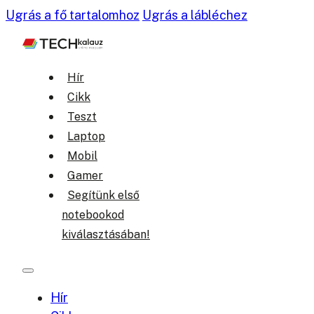
Ugrás a fő tartalomhoz
Ugrás a lábléchez
Hír
Cikk
Teszt
Laptop
Mobil
Gamer
Segítünk első
notebookod
kiválasztásában!
Hír