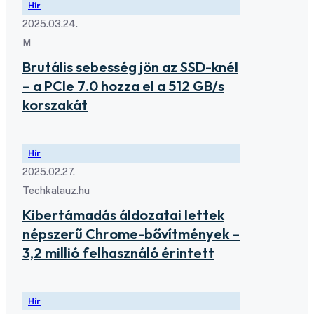
Hír
2025.03.24.
M
Brutális sebesség jön az SSD-knél
– a PCIe 7.0 hozza el a 512 GB/s
korszakát
Hír
2025.02.27.
Techkalauz.hu
Kibertámadás áldozatai lettek
népszerű Chrome-bővítmények –
3,2 millió felhasználó érintett
Hír