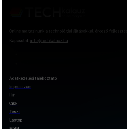
Online magazinunk a technológiai újításokkal, érkező fejlesztés
Kapcsolat:
info@techkalauz.hu
Adatkezelési tájékoztató
Impresszum
Hír
Cikk
Teszt
Laptop
Mobil