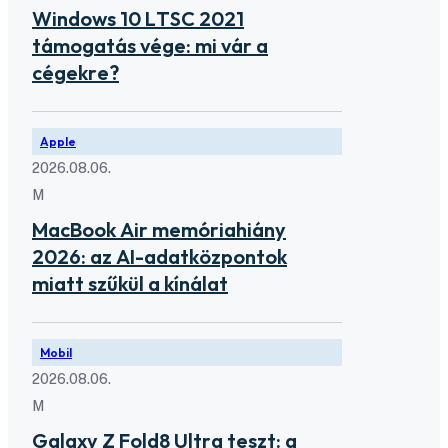
Windows 10 LTSC 2021
támogatás vége: mi vár a
cégekre?
Apple
2026.08.06.
M
MacBook Air memóriahiány
2026: az AI-adatközpontok
miatt szűkül a kínálat
Mobil
2026.08.06.
M
Galaxy Z Fold8 Ultra teszt: a