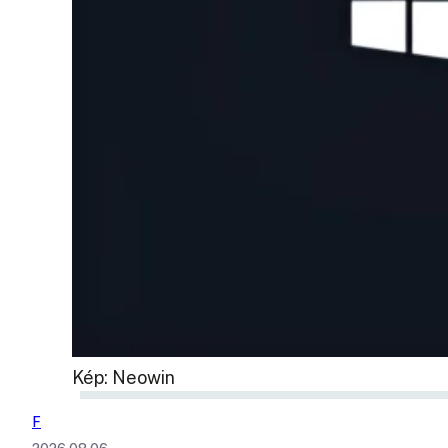
Kép: Neowin
F