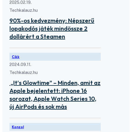
2025.02.19.
Techkalauz.hu
90%-os kedvezmény: Népszerű
lopakodós játék mindössze 2
dollárért a Steamen
Cikk
2024.09.11.
Techkalauz.hu
„It’s Glowtime” – Minden, amit az
Apple bejelentett: iPhone 16
sorozat, Apple Watch Series 10,
új AirPods és sok más
Konzol