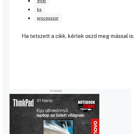
Intel
ks
processzor
Ha tetszett a cikk, kérlek oszd meg mással is