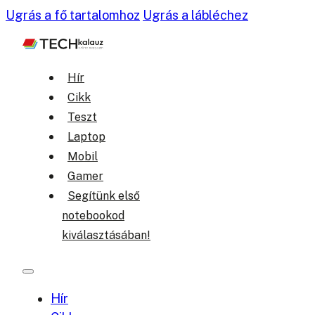
Ugrás a fő tartalomhoz
Ugrás a lábléchez
Hír
Cikk
Teszt
Laptop
Mobil
Gamer
Segítünk első
notebookod
kiválasztásában!
Hír