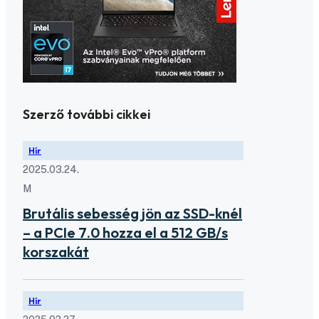
Szerző további cikkei
Hír
2025.03.24.
M
Brutális sebesség jön az SSD-knél
– a PCIe 7.0 hozza el a 512 GB/s
korszakát
Hír