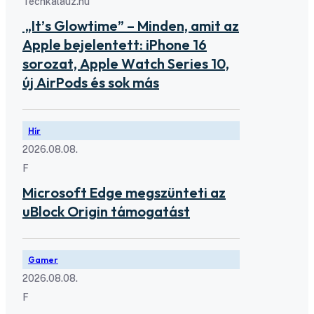
Techkalauz.hu
„It’s Glowtime” – Minden, amit az
Apple bejelentett: iPhone 16
sorozat, Apple Watch Series 10,
új AirPods és sok más
Hír
2026.08.08.
F
Microsoft Edge megszünteti az
uBlock Origin támogatást
Gamer
2026.08.08.
F