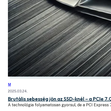
M
2025.03.24.
Brutális sebesség jön az SSD-knél – a PCIe 7.
A technológia folyamatosan gyorsul, de a PCI Express