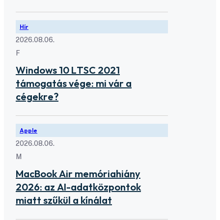
Hír
2026.08.06.
F
Windows 10 LTSC 2021
támogatás vége: mi vár a
cégekre?
Apple
2026.08.06.
M
MacBook Air memóriahiány
2026: az AI-adatközpontok
miatt szűkül a kínálat