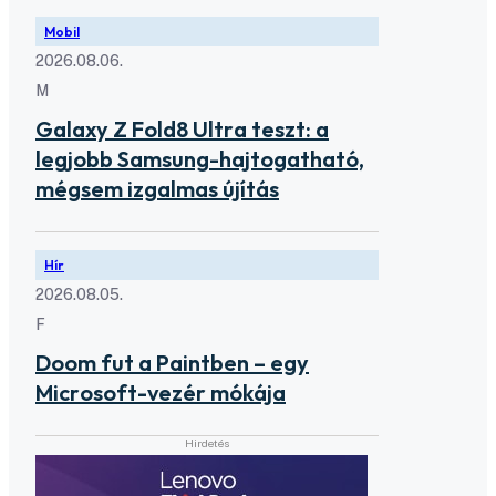
Mobil
2026.08.06.
M
Galaxy Z Fold8 Ultra teszt: a
legjobb Samsung-hajtogatható,
mégsem izgalmas újítás
Hír
2026.08.05.
F
Doom fut a Paintben – egy
Microsoft-vezér mókája