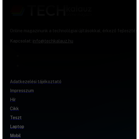
Online magazinunk a technológiai újításokkal, érkező fejlesztés
Kapcsolat:
info@techkalauz.hu
Adatkezelési tájékoztató
Impresszum
Hír
Cikk
Teszt
Laptop
Mobil