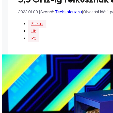
2022.01.09.
|
Szerző:
Techkalauz.hu
|
Olvasási idő: 1 
Elektro
Hír
PC