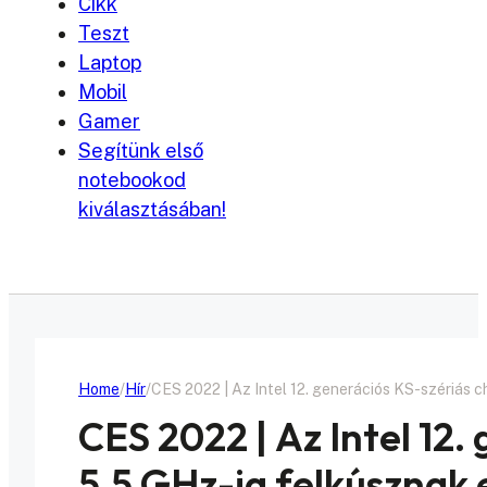
Cikk
Teszt
Laptop
Mobil
Gamer
Segítünk első
notebookod
kiválasztásában!
Home
Hír
CES 2022 | Az Intel 12. generációs KS-szériás 
CES 2022 | Az Intel 12.
5,5 GHz-ig felkúszna