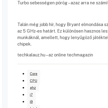
Turbo sebességen pörög – azaz arra ne számíts
Talán még jobb hír, hogy Bryant elmondása sz
az 5 GHz-es határt. Ez különösen hasznos le
munkáknál, amellett, hogy lenyűgöző játékte
chipek.
techkalauz.hu – az online techmagazin
Core
CPU
ghz
i7
i9