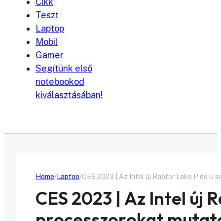
Cikk
Teszt
Laptop
Mobil
Gamer
Segítünk első
notebookod
kiválasztásában!
Home
Laptop
CES 2023 | Az Intel új Raptor Lake P és U 
CES 2023 | Az Intel új 
processzorokat mutato