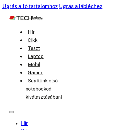
Ugrás a fő tartalomhoz
Ugrás a lábléchez
Hír
Cikk
Teszt
Laptop
Mobil
Gamer
Segítünk első
notebookod
kiválasztásában!
Hír