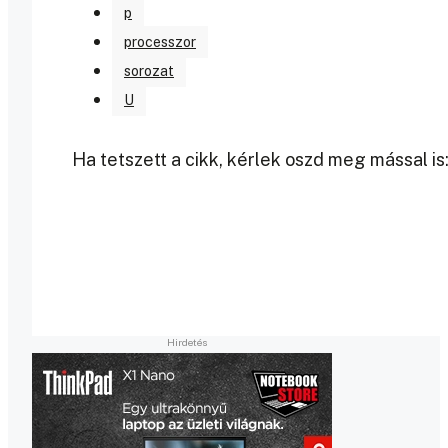
p
processzor
sorozat
U
Ha tetszett a cikk, kérlek oszd meg mással is