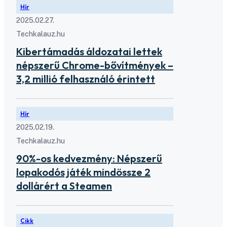
Hír
2025.02.27.
Techkalauz.hu
Kibertámadás áldozatai lettek
népszerű Chrome-bővítmények –
3,2 millió felhasználó érintett
Hír
2025.02.19.
Techkalauz.hu
90%-os kedvezmény: Népszerű
lopakodós játék mindössze 2
dollárért a Steamen
Cikk