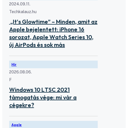
2024.09.11.
Techkalauz.hu
„It’s Glowtime” – Minden, amit az
Apple bejelentett: iPhone 16
sorozat, Apple Watch Series 10,
új AirPods és sok más
Hír
2026.08.06.
F
Windows 10 LTSC 2021
támogatás vége: mi vár a
cégekre?
Apple