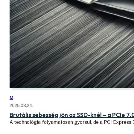
M
2025.03.24.
Brutális sebesség jön az SSD-knél – a PCIe 7.
A technológia folyamatosan gyorsul, de a PCI Express