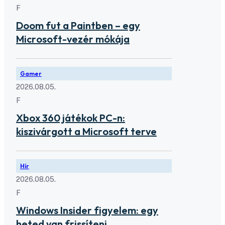
F
Doom fut a Paintben – egy
Microsoft-vezér mókája
Gamer
2026.08.05.
F
Xbox 360 játékok PC-n:
kiszivárgott a Microsoft terve
Hír
2026.08.05.
F
Windows Insider figyelem: egy
heted van frissíteni