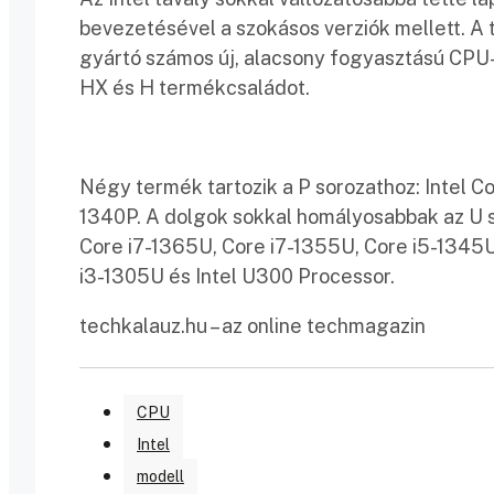
bevezetésével a szokásos verziók mellett. A te
gyártó számos új, alacsony fogyasztású CPU-
HX és H termékcsaládot.
Négy termék tartozik a P sorozathoz: Intel C
1340P. A dolgok sokkal homályosabbak az U sor
Core i7-1365U, Core i7-1355U, Core i5-1345U
i3-1305U és Intel U300 Processor.
techkalauz.hu – az online techmagazin
CPU
Intel
modell