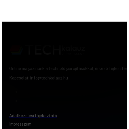
Online magazinunk a technológiai újításokkal, érkező fejlesztés
Kapcsolat:
info@techkalauz.hu
Adatkezelési tájékoztató
Impresszum