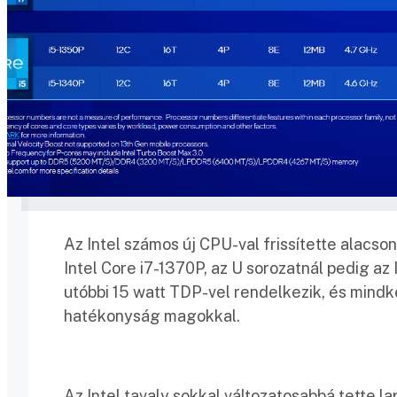
Az Intel számos új CPU-val frissítette alacso
Intel Core i7-1370P, az U sorozatnál pedig az
utóbbi 15 watt TDP-vel rendelkezik, és mindke
hatékonyság magokkal.
Az Intel tavaly sokkal változatosabbá tette l