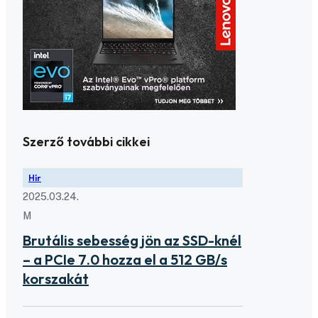
Szerző további cikkei
Hír
2025.03.24.
M
Brutális sebesség jön az SSD-knél
– a PCIe 7.0 hozza el a 512 GB/s
korszakát