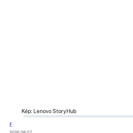
Kép: Lenovo StoryHub
F
2026.08.07.