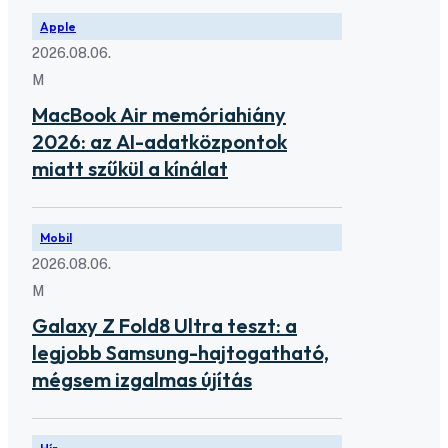
Apple
2026.08.06.
M
MacBook Air memóriahiány
2026: az AI-adatközpontok
miatt szűkül a kínálat
Mobil
2026.08.06.
M
Galaxy Z Fold8 Ultra teszt: a
legjobb Samsung-hajtogatható,
mégsem izgalmas újítás