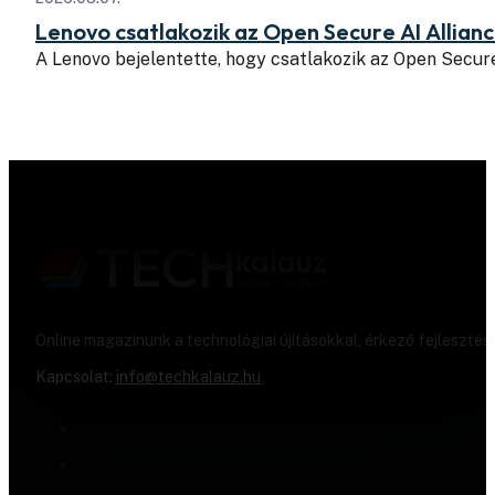
Lenovo csatlakozik az Open Secure AI Allian
A Lenovo bejelentette, hogy csatlakozik az Open Secure
Online magazinunk a technológiai újításokkal, érkező fejlesztés
Kapcsolat:
info@techkalauz.hu