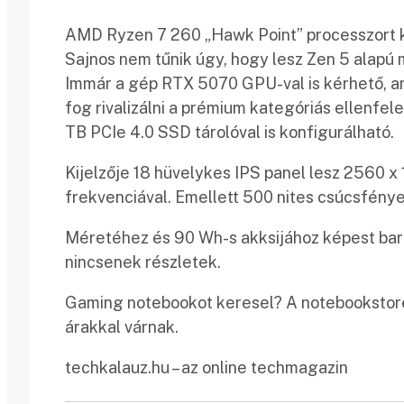
AMD Ryzen 7 260 „Hawk Point” processzort ka
Sajnos nem tűnik úgy, hogy lesz Zen 5 alapú 
Immár a gép RTX 5070 GPU-val is kérhető, am
fog rivalizálni a prémium kategóriás ellenf
TB PCIe 4.0 SSD tárolóval is konfigurálható.
Kijelzője 18 hüvelykes IPS panel lesz 2560 x 
frekvenciával. Emellett 500 nites csúcsfény
Méretéhez és 90 Wh-s akksijához képest bará
nincsenek részletek.
Gaming notebookot keresel? A notebookstore
árakkal várnak.
techkalauz.hu – az online techmagazin