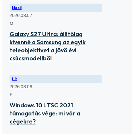
Mobil
2026.08.07.
M
Galaxy S27 Ultra: állítólag
kivenné a Samsung az egyik
teleobjektívet a jövő évi
csúcsmodellből
Hír
2026.08.06.
F
Windows 10 LTSC 2021
támogatás vége: mi vár a
cégekre?