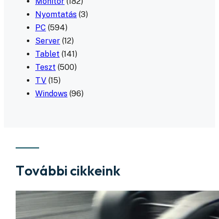
Monitor
(182)
Nyomtatás
(3)
PC
(594)
Server
(12)
Tablet
(141)
Teszt
(500)
TV
(15)
Windows
(96)
További cikkeink