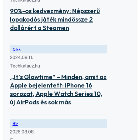
90%-os kedvezmény: Népszerű
lopakodós játék mindössze 2
dollárért a Steamen
Cikk
2024.09.11.
Techkalauz.hu
„It’s Glowtime” – Minden, amit az
Apple bejelentett: iPhone 16
sorozat, Apple Watch Series 10,
új AirPods és sok más
Hír
2026.08.08.