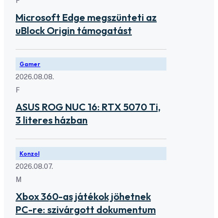
F
Microsoft Edge megszünteti az
uBlock Origin támogatást
Gamer
2026.08.08.
F
ASUS ROG NUC 16: RTX 5070 Ti,
3 literes házban
Konzol
2026.08.07.
M
Xbox 360-as játékok jöhetnek
PC-re: szivárgott dokumentum