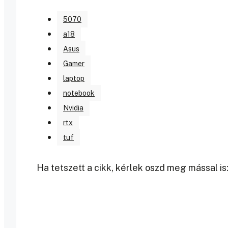
5070
a18
Asus
Gamer
laptop
notebook
Nvidia
rtx
tuf
Ha tetszett a cikk, kérlek oszd meg mással is