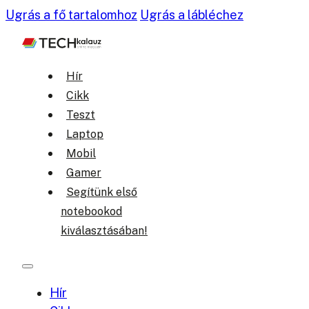
Ugrás a fő tartalomhoz
Ugrás a lábléchez
Hír
Cikk
Teszt
Laptop
Mobil
Gamer
Segítünk első
notebookod
kiválasztásában!
Hír