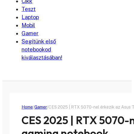
Cikk
Teszt
Laptop
Mobil
Gamer
Segítünk első
notebookod
kiválasztásában!
Home
Gamer
CES 2025 | RTX 5070-nel érkezik az Asus
CES 2025 | RTX 5070-n
gaming notebook