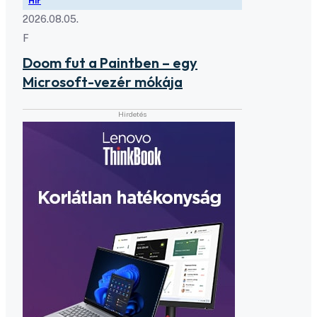
Hír
2026.08.05.
F
Doom fut a Paintben – egy
Microsoft-vezér mókája