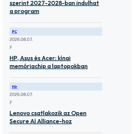
szerint 2027-2028-ban indulhat
a program
PC
2026.08.07.
F
HP, Asus és Acer: kínai
memóriachip a laptopokban
Hír
2026.08.07.
F
Lenovo csatlakozik az Open
Secure AI Alliance-hoz