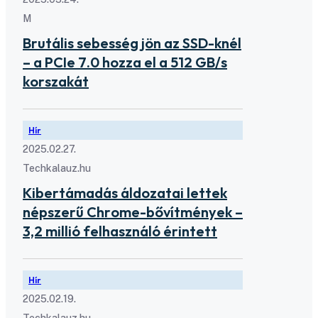
M
Brutális sebesség jön az SSD-knél
– a PCIe 7.0 hozza el a 512 GB/s
korszakát
Hír
2025.02.27.
Techkalauz.hu
Kibertámadás áldozatai lettek
népszerű Chrome-bővítmények –
3,2 millió felhasználó érintett
Hír
2025.02.19.
Techkalauz.hu