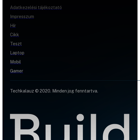
Adatkezelési tájékoztató
Impresszum
Hír
Cikk
Teszt
Laptop
Mobil
Gamer
Techkalauz © 2020. Minden jog fenntartva.