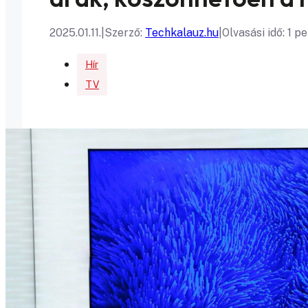
2025.01.11.
|
Szerző:
Techkalauz.hu
|
Olvasási idő: 1 p
Hír
TV