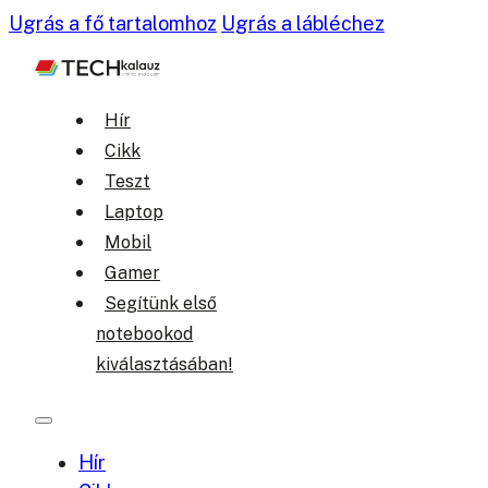
Ugrás a fő tartalomhoz
Ugrás a lábléchez
Hír
Cikk
Teszt
Laptop
Mobil
Gamer
Segítünk első
notebookod
kiválasztásában!
Hír