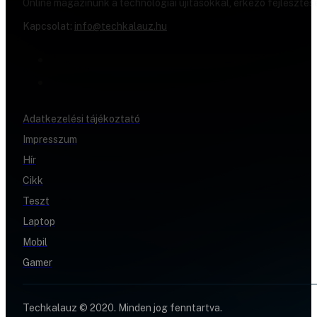
Online magazinunk a technológiai újításokkal, érkező fejlesztés
Kapcsolat:
info@techkalauz.hu
Adatkezelési tájékoztató
Impresszum
Hír
Cikk
Teszt
Laptop
Mobil
Gamer
Techkalauz © 2020. Minden jog fenntartva.