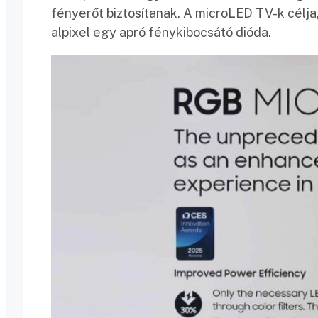
fényerőt biztosítanak. A microLED TV-k célja,
alpixel egy apró fénykibocsátó dióda.