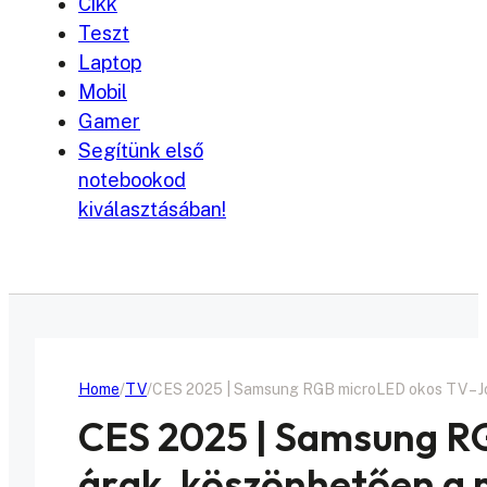
Cikk
Teszt
Laptop
Mobil
Gamer
Segítünk első
notebookod
kiválasztásában!
Home
TV
CES 2025 | Samsung RGB microLED okos TV – J
CES 2025 | Samsung R
árak, köszönhetően a