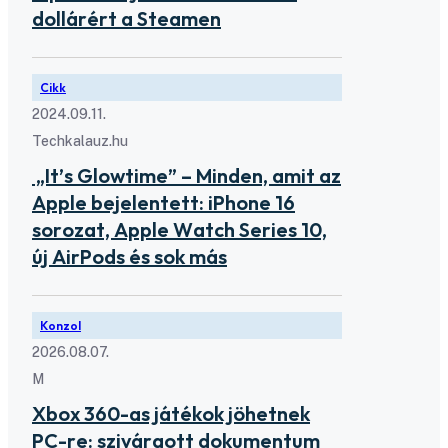
dollárért a Steamen
Cikk
2024.09.11.
Techkalauz.hu
„It’s Glowtime” – Minden, amit az
Apple bejelentett: iPhone 16
sorozat, Apple Watch Series 10,
új AirPods és sok más
Konzol
2026.08.07.
M
Xbox 360-as játékok jöhetnek
PC-re: szivárgott dokumentum