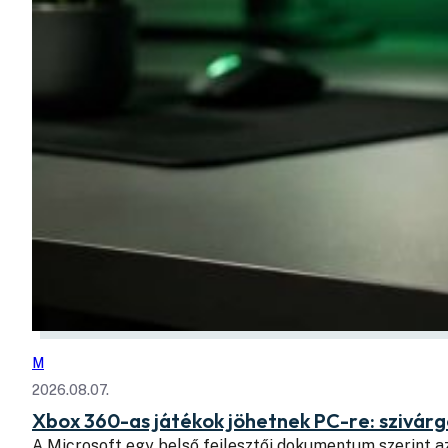
M
2026.08.07.
Xbox 360-as játékok jöhetnek PC-re: szivá
A Microsoft egy belső fejlesztői dokumentum szerint a