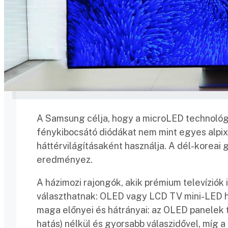
A Samsung célja, hogy a microLED technológia 
fénykibocsátó diódákat nem mint egyes alp
háttérvilágításaként használja. A dél-koreai g
eredményez.
A házimozi rajongók, akik prémium televíziók 
választhatnak: OLED vagy LCD TV mini-LED h
maga előnyei és hátrányai: az OLED panelek 
hatás) nélkül és gyorsabb válaszidővel, míg