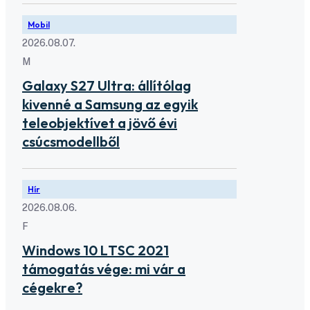
Mobil
2026.08.07.
M
Galaxy S27 Ultra: állítólag
kivenné a Samsung az egyik
teleobjektívet a jövő évi
csúcsmodellből
Hír
2026.08.06.
F
Windows 10 LTSC 2021
támogatás vége: mi vár a
cégekre?