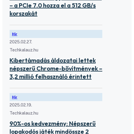
– a PCIe 7.0 hozza el a 512 GB/s
korszakát
Hír
2025.02.27.
Techkalauz.hu
Kibertámadás áldozatai lettek
népszerű Chrome-bővítmények –
3,2 millió felhasználó érintett
Hír
2025.02.19.
Techkalauz.hu
90%-os kedvezmény: Népszerű
lopakodós játék mindössze 2