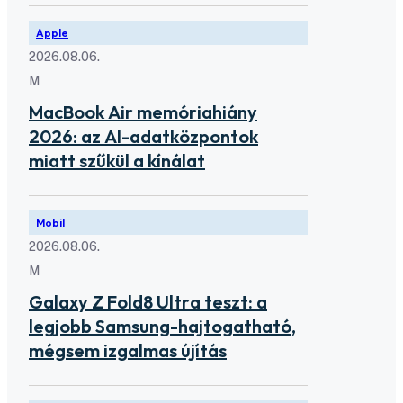
Apple
2026.08.06.
M
MacBook Air memóriahiány
2026: az AI-adatközpontok
miatt szűkül a kínálat
Mobil
2026.08.06.
M
Galaxy Z Fold8 Ultra teszt: a
legjobb Samsung-hajtogatható,
mégsem izgalmas újítás