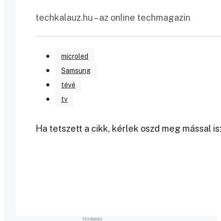
techkalauz.hu – az online techmagazin
microled
Samsung
tévé
tv
Ha tetszett a cikk, kérlek oszd meg mással is