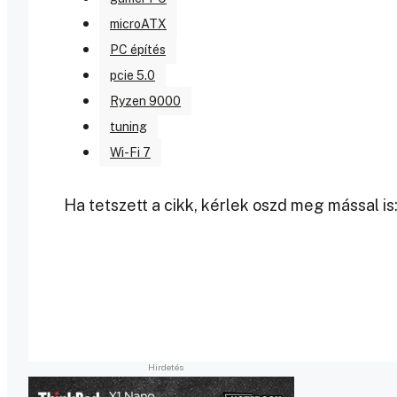
microATX
PC építés
pcie 5.0
Ryzen 9000
tuning
Wi-Fi 7
Ha tetszett a cikk, kérlek oszd meg mással is