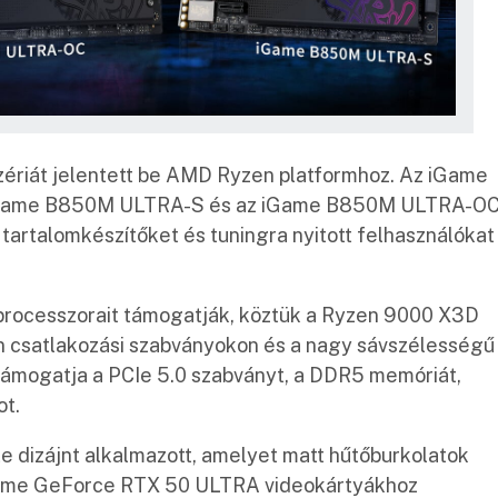
zériát jelentett be AMD Ryzen platformhoz. Az iGame
z iGame B850M ULTRA-S és az iGame B850M ULTRA-O
 tartalomkészítőket és tuningra nyitott felhasználókat
 processzorait támogatják, köztük a Ryzen 9000 X3D
n csatlakozási szabványokon és a nagy sávszélességű
ámogatja a PCIe 5.0 szabványt, a DDR5 memóriát,
ot.
te dizájnt alkalmazott, amelyet matt hűtőburkolatok
 iGame GeForce RTX 50 ULTRA videokártyákhoz