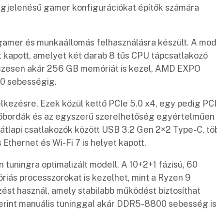
egjelenésű gamer konfigurációkat építők számára
amer és munkaállomás felhasználásra készült. A mod
 kapott, amelyet két darab 8 tűs CPU tápcsatlakozó
sszesen akár 256 GB memóriát is kezel, AMD EXPO
00 sebességig.
elkezésre. Ezek közül kettő PCIe 5.0 x4, egy pedig PC
űtőbordák és az egyszerű szerelhetőség egyértelműen
hátlapi csatlakozók között USB 3.2 Gen 2×2 Type-C, tö
Ethernet és Wi-Fi 7 is helyet kapott.
ningra optimalizált modell. A 10+2+1 fázisú, 60
iás processzorokat is kezelhet, mint a Ryzen 9
t használ, amely stabilabb működést biztosíthat
zerint manuális tuninggal akár DDR5-8800 sebesség is