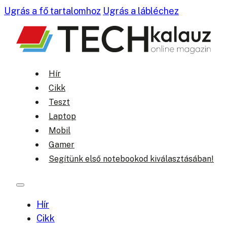
Ugrás a fő tartalomhoz
Ugrás a lábléchez
Hír
Cikk
Teszt
Laptop
Mobil
Gamer
Segítünk első notebookod kiválasztásában!
Hír
Cikk