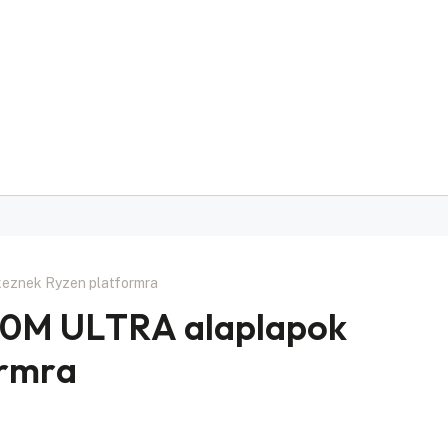
znek Ryzen platformra
0M ULTRA alaplapok
ormra