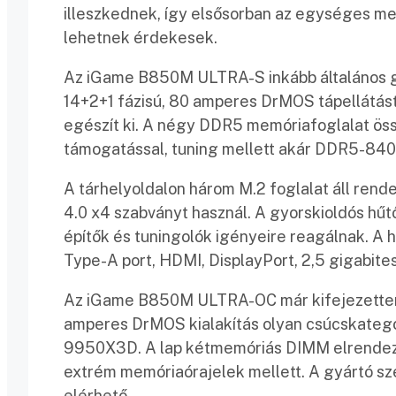
illeszkednek, így elsősorban az egységes m
lehetnek érdekesek.
Az iGame B850M ULTRA-S inkább általános g
14+2+1 fázisú, 80 amperes DrMOS tápellátást
egészít ki. A négy DDR5 memóriafoglalat ö
támogatással, tuning mellett akár DDR5-84
A tárhelyoldalon három M.2 foglalat áll rend
4.0 x4 szabványt használ. A gyorskioldós h
építők és tuningolók igényeire reagálnak. A 
Type-A port, HDMI, DisplayPort, 2,5 gigabites 
Az iGame B850M ULTRA-OC már kifejezetten tu
amperes DrMOS kialakítás olyan csúcskategór
9950X3D. A lap kétmemóriás DIMM elrendezés
extrém memóriaórajelek mellett. A gyártó s
elérhető.