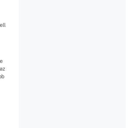
ell
Ie
 az
bb