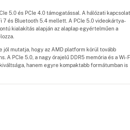
CIe 5.0 és PCIe 4.0 támogatással. A hálózati kapcsola
-Fi 7 és Bluetooth 5.4 mellett. A PCIe 5.0 videokártya-
pontú kialakítás alapján az alaplap egyértelműen a
lozza.
jól mutatja, hogy az AMD platform körül tovább
. A PCIe 5.0, a nagy órajelű DDR5 memória és a Wi-F
kiváltsága, hanem egyre kompaktabb formátumban is