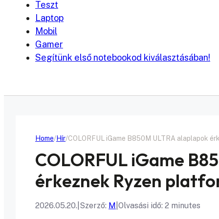
Teszt
Laptop
Mobil
Gamer
Segítünk első notebookod kiválasztásában!
Home
Hír
COLORFUL iGame B850M ULTRA alaplapok érke
COLORFUL iGame B85
érkeznek Ryzen platf
2026.05.20.
|
Szerző:
M
|
Olvasási idő: 2 minutes