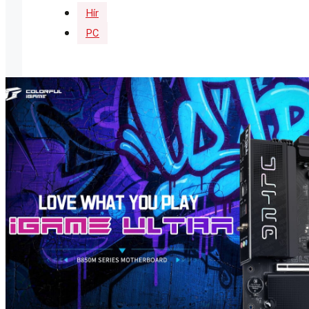
Hír
PC