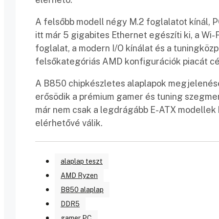
A felsőbb modell négy M.2 foglalatot kínál, P
itt már 5 gigabites Ethernet egészíti ki, a Wi
foglalat, a modern I/O kínálat és a tuningköz
felsőkategóriás AMD konfigurációk piacát cé
A B850 chipkészletes alaplapok megjelenése 
erősödik a prémium gamer és tuning szegmens
már nem csak a legdrágább E-ATX modellek 
elérhetővé válik.
alaplap teszt
AMD Ryzen
B850 alaplap
DDR5
gamer PC