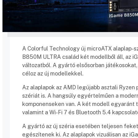
A Colorful Technology új microATX alaplap-s
B850M ULTRA család két modellből áll, a
változatból. A gyártó elsősorban játékosokat,
céloz az új modellekkel.
Az alaplapok az AMD legújabb asztali Ryzen
szériát is. A hangsúly egyértelműen a moder
komponenseken van. A két modell egyaránt t
valamint a Wi-Fi 7 és Bluetooth 5.4 kapcsolat
A gyártó az új széria esetében teljesen feke
egészítenek ki. Az alaplapok vizuálisan az