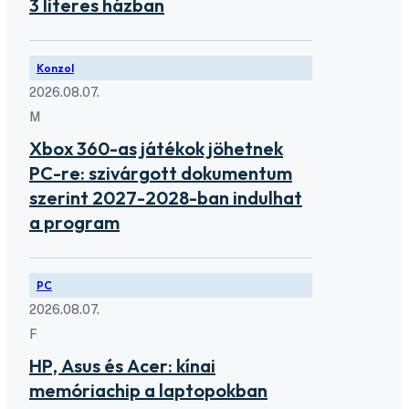
3 literes házban
Konzol
2026.08.07.
M
Xbox 360-as játékok jöhetnek
PC-re: szivárgott dokumentum
szerint 2027-2028-ban indulhat
a program
PC
2026.08.07.
F
HP, Asus és Acer: kínai
memóriachip a laptopokban