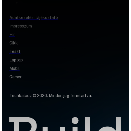
Adatkezelési tájékoztató
Impresszum
Hír
Cikk
Teszt
Laptop
Mobil
Gamer
Techkalauz © 2020. Minden jog fenntartva.