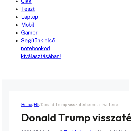
Cikk
Teszt
Laptop
Mobil
Gamer
Segítünk első
notebookod
kiválasztásában!
Home
Hír
Donald Trump visszatérhetne a Twitterre
Donald Trump visszaté