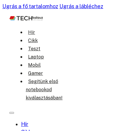
Ugrás a fő tartalomhoz
Ugrás a lábléchez
Hír
Cikk
Teszt
Laptop
Mobil
Gamer
Segítünk első
notebookod
kiválasztásában!
Hír