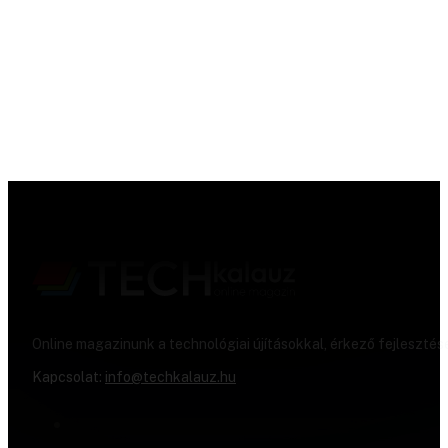
Online magazinunk a technológiai újításokkal, érkező fejlesztés
Kapcsolat:
info@techkalauz.hu