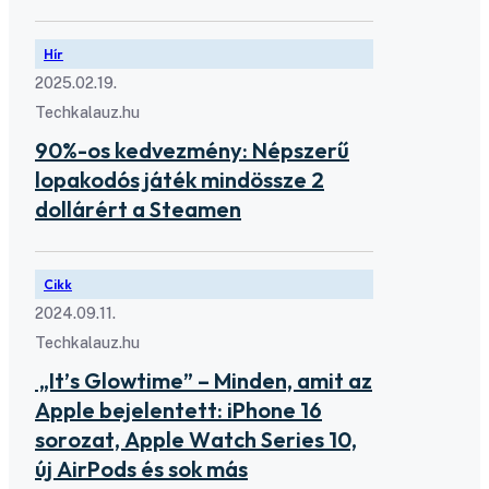
Hír
2025.02.19.
Techkalauz.hu
90%-os kedvezmény: Népszerű
lopakodós játék mindössze 2
dollárért a Steamen
Cikk
2024.09.11.
Techkalauz.hu
„It’s Glowtime” – Minden, amit az
Apple bejelentett: iPhone 16
sorozat, Apple Watch Series 10,
új AirPods és sok más