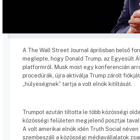
A The Wall Street Journal áprilisban belső f
meglepte, hogy Donald Trump, az Egyesült Áll
platformról. Musk most egy konferencián arról
procedúrák, újra aktiválja Trump zárolt fiók
„hülyeségnek” tartja a volt elnök kitiltását.
Trumpot azután tiltotta le több közösségi old
közösségi felületen megjelenő posztjai taval
A volt amerikai elnök idén Truth Social néven 
szembeszáll a közösségi médiavállalatok zsa