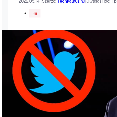
2022.05.14.
|
Szerző:
Techkalauz.hu
|
Olvasási idő: 1 
Hír