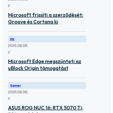
F
Microsoft frissíti a szerződését:
Groove és Cortana ki
Hír
2026.08.08.
F
Microsoft Edge megszünteti az
uBlock Origin támogatást
Gamer
2026.08.08.
F
ASUS ROG NUC 16: RTX 5070 Ti,