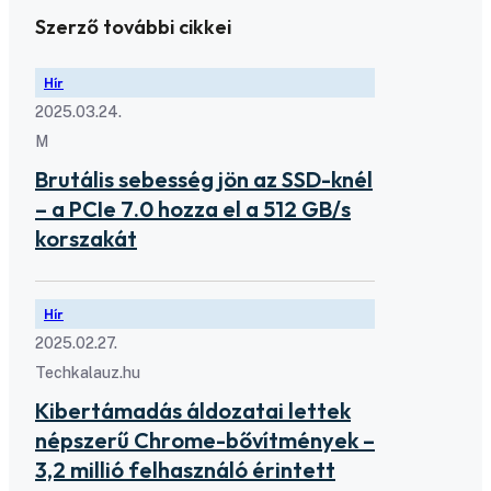
Szerző további cikkei
Hír
2025.03.24.
M
Brutális sebesség jön az SSD-knél
– a PCIe 7.0 hozza el a 512 GB/s
korszakát
Hír
2025.02.27.
Techkalauz.hu
Kibertámadás áldozatai lettek
népszerű Chrome-bővítmények –
3,2 millió felhasználó érintett