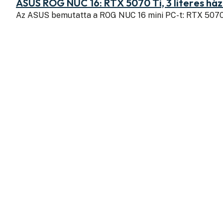
ASUS ROG NUC 16: RTX 5070 Ti, 3 literes há
Az ASUS bemutatta a ROG NUC 16 mini PC-t: RTX 507