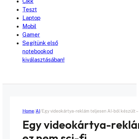
Cikk
Teszt
Laptop
Mobil
Gamer
Segítünk első
notebookod
kiválasztásában!
Home
AI
Egy videokártya-reklám teljesen AI-ból készült – 
Egy videokártya-reklám
ez nem sci-fi