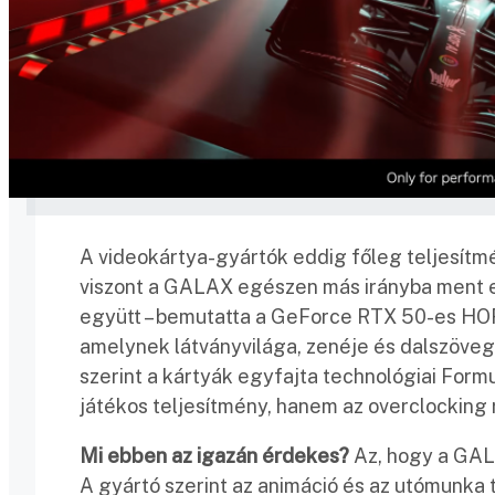
A videokártya-gyártók eddig főleg teljesít
viszont a GALAX egészen más irányba ment e
együtt – bemutatta a GeForce RTX 50-es HOF,
amelynek látványvilága, zenéje és dalszövege
szerint a kártyák egyfajta technológiai For
játékos teljesítmény, hanem az overclocking 
Mi ebben az igazán érdekes?
Az, hogy a GALA
A gyártó szerint az animáció és az utómunka 