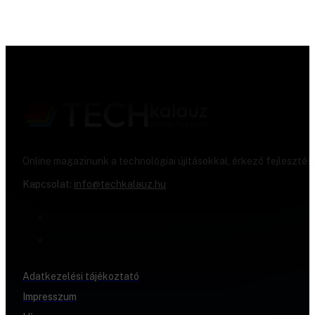
Online magazinunk a technológiai újításokkal, érkező fejlesztés
Kapcsolat:
info@techkalauz.hu
Adatkezelési tájékoztató
Impresszum