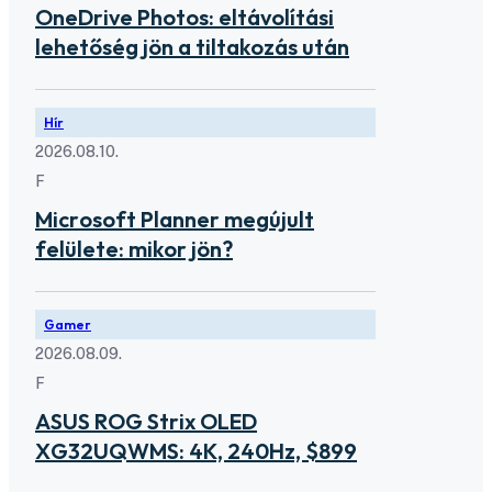
OneDrive Photos: eltávolítási
lehetőség jön a tiltakozás után
Hír
2026.08.10.
F
Microsoft Planner megújult
felülete: mikor jön?
Gamer
2026.08.09.
F
ASUS ROG Strix OLED
XG32UQWMS: 4K, 240Hz, $899