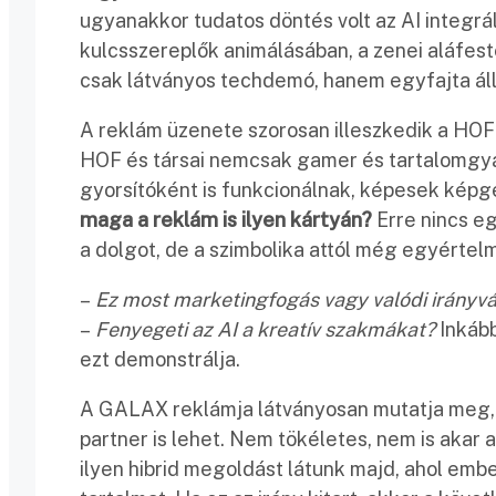
ugyanakkor tudatos döntés volt az AI integrál
kulcsszereplők animálásában, a zenei aláfes
csak látványos techdemó, hanem egyfajta állásf
A reklám üzenete szorosan illeszkedik a H
HOF és társai nemcsak gamer és tartalomgyár
gyorsítóként is funkcionálnak, képesek képg
maga a reklám is ilyen kártyán?
Erre nincs e
a dolgot, de a szimbolika attól még egyértel
–
Ez most marketingfogás vagy valódi irányvá
–
Fenyegeti az AI a kreatív szakmákat?
Inkább
ezt demonstrálja.
A GALAX reklámja látványosan mutatja meg, 
partner is lehet. Nem tökéletes, nem is akar a
ilyen hibrid megoldást látunk majd, ahol emb