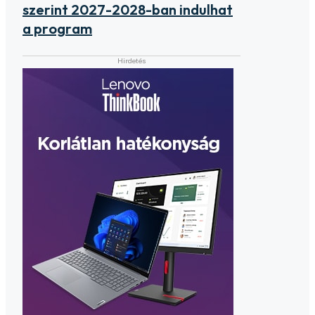
szerint 2027-2028-ban indulhat
a program