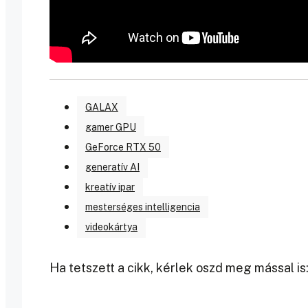
GALAX
gamer GPU
GeForce RTX 50
generatív AI
kreatív ipar
mesterséges intelligencia
videokártya
Ha tetszett a cikk, kérlek oszd meg mással is