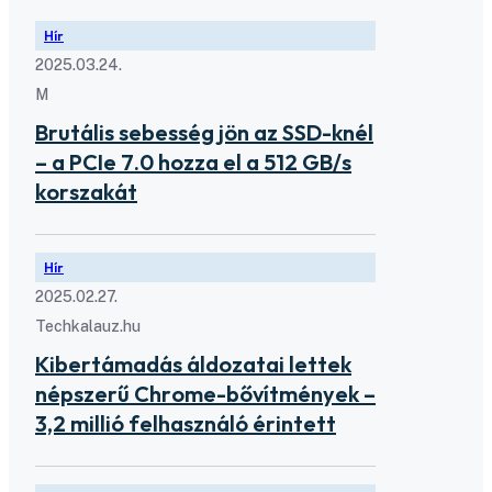
Hír
2025.03.24.
M
Brutális sebesség jön az SSD-knél
– a PCIe 7.0 hozza el a 512 GB/s
korszakát
Hír
2025.02.27.
Techkalauz.hu
Kibertámadás áldozatai lettek
népszerű Chrome-bővítmények –
3,2 millió felhasználó érintett