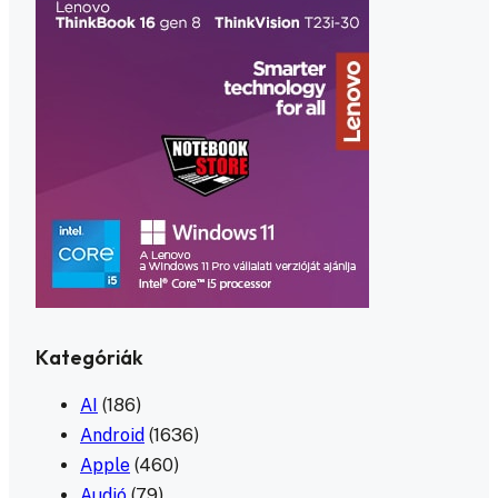
Kategóriák
AI
(186)
Android
(1636)
Apple
(460)
Audió
(79)