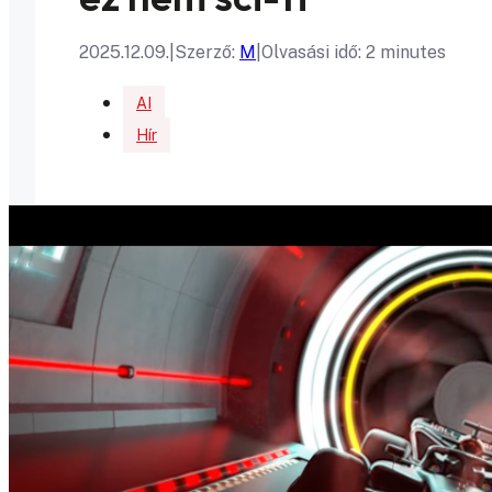
2025.12.09.
|
Szerző:
M
|
Olvasási idő: 2 minutes
AI
Hír