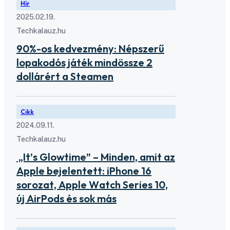
Hír
2025.02.19.
Techkalauz.hu
90%-os kedvezmény: Népszerű
lopakodós játék mindössze 2
dollárért a Steamen
Cikk
2024.09.11.
Techkalauz.hu
„It’s Glowtime” – Minden, amit az
Apple bejelentett: iPhone 16
sorozat, Apple Watch Series 10,
új AirPods és sok más