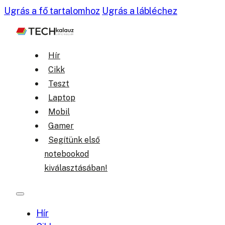
Ugrás a fő tartalomhoz
Ugrás a lábléchez
Hír
Cikk
Teszt
Laptop
Mobil
Gamer
Segítünk első
notebookod
kiválasztásában!
Hír