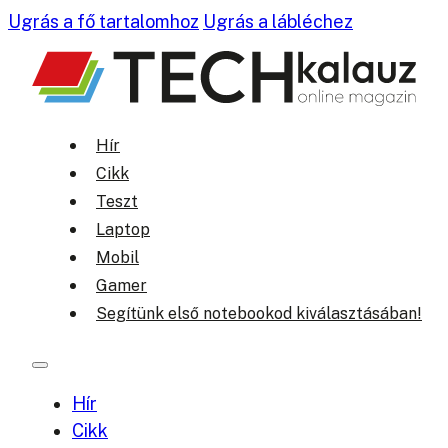
Ugrás a fő tartalomhoz
Ugrás a lábléchez
Hír
Cikk
Teszt
Laptop
Mobil
Gamer
Segítünk első notebookod kiválasztásában!
Hír
Cikk