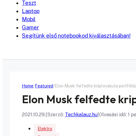
Teszt
Laptop
Mobil
Gamer
Segítünk első notebookod kiválasztásában!
Home
Featured
Elon Musk felfedte kriptovaluta portfólió
Elon Musk felfedte kri
2021.10.29.
|
Szerző:
Techkalauz.hu
|
Olvasási idő: 1 p
Elektro