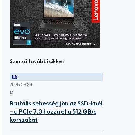
Szerző további cikkei
Hír
2025.03.24.
M
Brutális sebesség jön az SSD-knél
– a PCIe 7.0 hozza el a 512 GB/s
korszakát