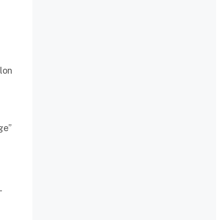
lon
ge”
-