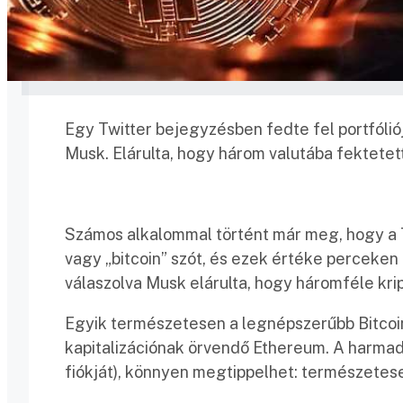
Egy Twitter bejegyzésben fedte fel portfóli
Musk. Elárulta, hogy három valutába fektetet
Számos alkalommal történt már meg, hogy a T
vagy „bitcoin” szót, és ezek értéke perceken 
válaszolva Musk elárulta, hogy háromféle kr
Egyik természetesen a legnépszerűbb Bitcoin
kapitalizációnak örvendő Ethereum. A harmad
fiókját), könnyen megtippelhet: természetes