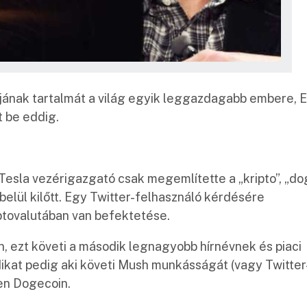
ójának tartalmát a világ egyik leggazdagabb embere, E
t be eddig.
esla vezérigazgató csak megemlítette a „kripto”, „do
belül kilőtt. Egy Twitter-felhasználó kérdésére
iptovalutában van befektetése.
, ezt követi a második legnagyobb hírnévnek és piaci
ikat pedig aki követi Mush munkásságát (vagy Twitter
en Dogecoin.