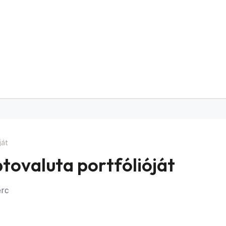
ját
ptovaluta portfólióját
erc