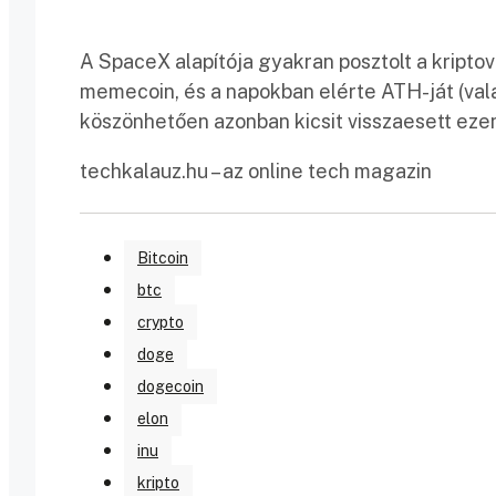
A SpaceX alapítója gyakran posztolt a kriptova
memecoin, és a napokban elérte ATH-ját (val
köszönhetően azonban kicsit visszaesett ezen 
techkalauz.hu – az online tech magazin
Bitcoin
btc
crypto
doge
dogecoin
elon
inu
kripto