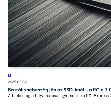
M
2025.03.24.
Brutális sebesség jön az SSD-knél – a PCIe 7.
A technológia folyamatosan gyorsul, de a PCI Express