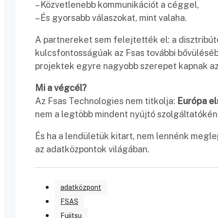
– Közvetlenebb kommunikációt a céggel,
– És gyorsabb válaszokat, mint valaha.
A partnereket sem felejtették el: a disztrib
kulcsfontosságúak az Fsas további bővüléséb
projektek egyre nagyobb szerepet kapnak az 
Mi a végcél?
Az Fsas Technologies nem titkolja:
Európa el
nem a legtöbb mindent nyújtó szolgáltatókén
És ha a lendületük kitart, nem lennénk megle
az adatközpontok világában.
adatközpont
FSAS
Fujitsu