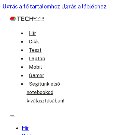
Ugrás a fő tartalomhoz
Ugrás a lábléchez
Hír
Cikk
Teszt
Laptop
Mobil
Gamer
Segítünk első
notebookod
kiválasztásában!
Hír