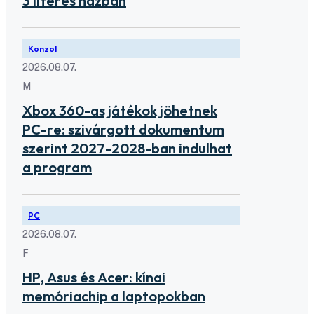
3 literes házban
Konzol
2026.08.07.
M
Xbox 360-as játékok jöhetnek
PC-re: szivárgott dokumentum
szerint 2027-2028-ban indulhat
a program
PC
2026.08.07.
F
HP, Asus és Acer: kínai
memóriachip a laptopokban