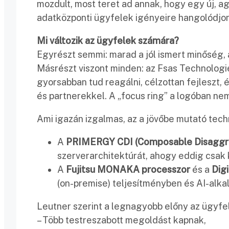
mozdult, most teret ad annak, hogy egy új, agi
adatközponti ügyfelek igényeire hangolódjon
Mi változik az ügyfelek számára?
Egyrészt semmi: marad a jól ismert minőség, 
Másrészt viszont minden: az Fsas Technologi
gyorsabban tud reagálni, célzottan fejleszt, 
és partnerekkel. A „focus ring” a logóban nem
Ami igazán izgalmas, az a jövőbe mutató tec
A
PRIMERGY CDI (Composable Disaggre
szerverarchitektúrát, ahogy eddig csak 
A
Fujitsu MONAKA processzor
és a
Dig
(on-premise) teljesítményben és AI-alk
Leutner szerint a legnagyobb előny az ügyfel
– Több testreszabott megoldást kapnak,