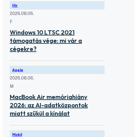
Hír
2026.08.06.
F
Windows 10 LTSC 2021
támogatás vége: mi vár a
cégekre?
Apple
2026.08.06.
M
MacBook Air memóriahiány
2026: az AI-adatközpontok
miatt szűkül a kínálat
Mobil