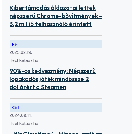
Kibertámadás áldozatai lettek
népszerű Chrome-bővítmények –
3,2 millió felhasználó érintett
Hír
2025.02.19.
Techkalauz.hu
90%-os kedvezmény: Népszerű
lopakodós játék mindössze 2
dollárért a Steamen
Cikk
2024.09.11.
Techkalauz.hu
„It’s Glowtime” – Minden, amit az