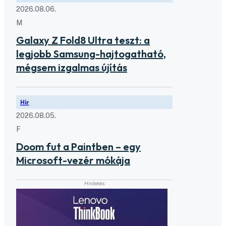
2026.08.06.
M
Galaxy Z Fold8 Ultra teszt: a
legjobb Samsung-hajtogatható,
mégsem izgalmas újítás
Hír
2026.08.05.
F
Doom fut a Paintben – egy
Microsoft-vezér mókája