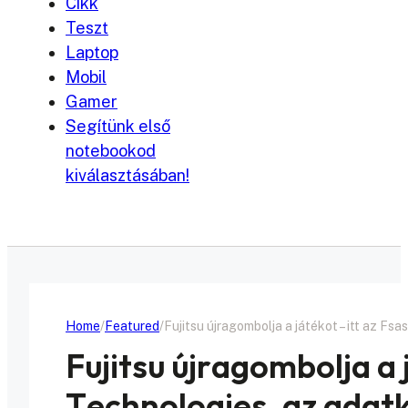
Cikk
Teszt
Laptop
Mobil
Gamer
Segítünk első
notebookod
kiválasztásában!
Home
Featured
Fujitsu újragombolja a játékot – itt az Fs
Fujitsu újragombolja a 
Technologies, az adatk