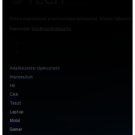
Online magazinunk a technológiai újításokkal, érkező fejlesztés
Kapcsolat:
info@techkalauz.hu
Adatkezelési tájékoztató
Impresszum
Hír
Cikk
Teszt
Laptop
Mobil
Gamer