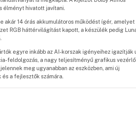
 élményt hivatott javítani.
e akár 14 órás akkumulátoros működést ígér, amelyet
űzet RGB háttérvilágítást kapott, a készülék pedig Lun
.
tók egyre inkább az AI-korszak igényeihez igazítják 
cia-feldolgozás, a nagy teljesítményű grafikus vezérl
n jelennek meg ugyanabban az eszközben, ami új
 és a fejlesztők számára.