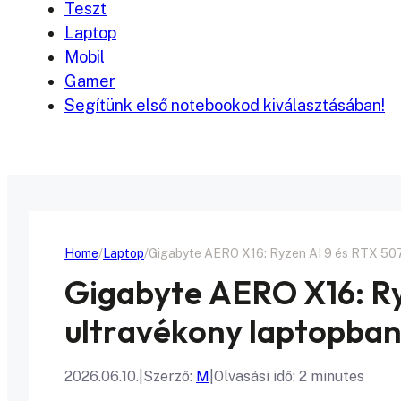
Teszt
Laptop
Mobil
Gamer
Segítünk első notebookod kiválasztásában!
Home
Laptop
Gigabyte AERO X16: Ryzen AI 9 és RTX 507
Gigabyte AERO X16: Ry
ultravékony laptopba
2026.06.10.
|
Szerző:
M
|
Olvasási idő: 2 minutes