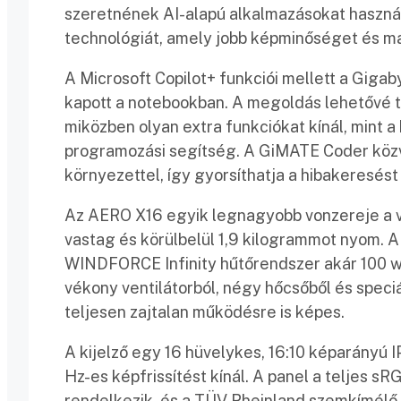
szeretnének AI-alapú alkalmazásokat haszná
technológiát, amely jobb képminőséget és m
A Microsoft Copilot+ funkciói mellett a Gigab
kapott a notebookban. A megoldás lehetővé tes
miközben olyan extra funkciókat kínál, mint 
programozási segítség. A GiMATE Coder közve
környezettel, így gyorsíthatja a hibakeresést
Az AERO X16 egyik legnagyobb vonzereje a vé
vastag és körülbelül 1,9 kilogrammot nyom. A
WINDFORCE Infinity hűtőrendszer akár 100 wat
vékony ventilátorból, négy hőcsőből és speci
teljesen zajtalan működésre is képes.
A kijelző egy 16 hüvelykes, 16:10 képarányú 
Hz-es képfrissítést kínál. A panel a teljes s
rendelkezik, és a TÜV Rheinland szemkímélő 