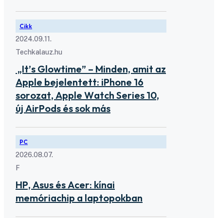
Cikk
2024.09.11.
Techkalauz.hu
„It’s Glowtime” – Minden, amit az
Apple bejelentett: iPhone 16
sorozat, Apple Watch Series 10,
új AirPods és sok más
PC
2026.08.07.
F
HP, Asus és Acer: kínai
memóriachip a laptopokban