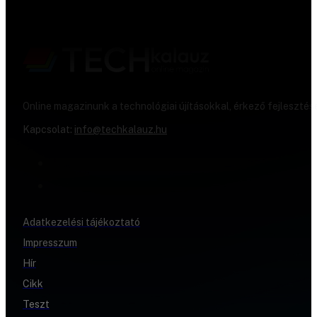
Online magazinunk a technológiai újításokkal, érkező fejlesztés
Kapcsolat:
info@techkalauz.hu
Adatkezelési tájékoztató
Impresszum
Hír
Cikk
Teszt