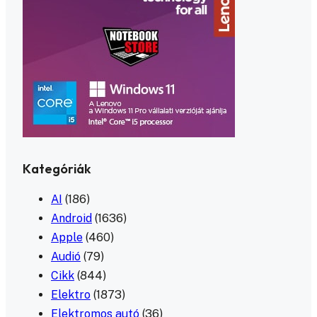
Kategóriák
AI
(186)
Android
(1636)
Apple
(460)
Audió
(79)
Cikk
(844)
Elektro
(1873)
Elektromos autó
(36)