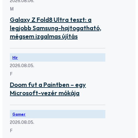
2026.08.06.
M
Galaxy Z Fold8 Ultra teszt: a
legjobb Samsung-hajtogatható,
mégsem izgalmas újítás
Hír
2026.08.05.
F
Doom fut a Paintben – egy
Microsoft-vezér mókája
Gamer
2026.08.05.
F