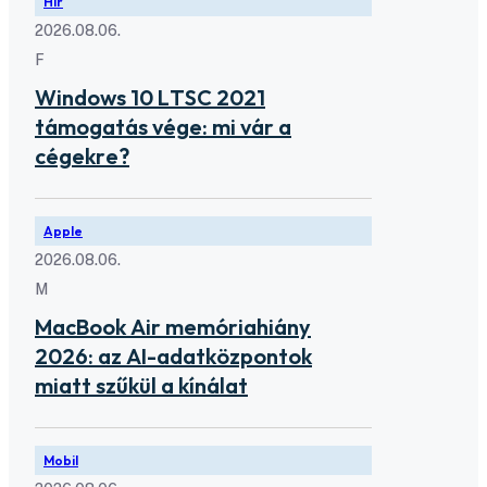
Hír
2026.08.06.
F
Windows 10 LTSC 2021
támogatás vége: mi vár a
cégekre?
Apple
2026.08.06.
M
MacBook Air memóriahiány
2026: az AI-adatközpontok
miatt szűkül a kínálat
Mobil