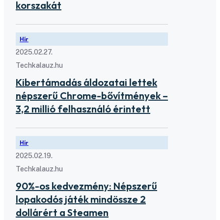
korszakát
Hír
2025.02.27.
Techkalauz.hu
Kibertámadás áldozatai lettek
népszerű Chrome-bővítmények –
3,2 millió felhasználó érintett
Hír
2025.02.19.
Techkalauz.hu
90%-os kedvezmény: Népszerű
lopakodós játék mindössze 2
dollárért a Steamen