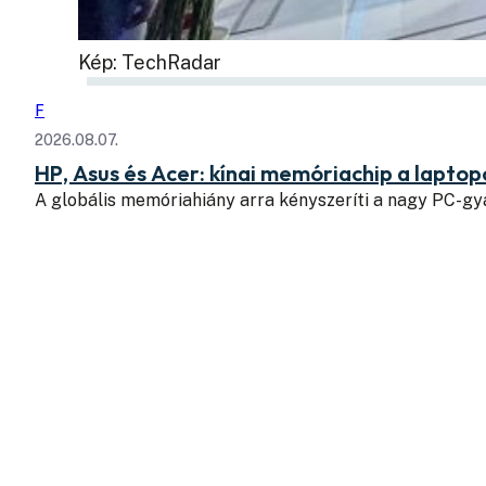
Kép: TechRadar
F
2026.08.07.
HP, Asus és Acer: kínai memóriachip a lapto
A globális memóriahiány arra kényszeríti a nagy PC-g