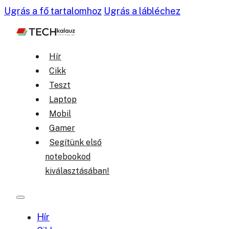
Ugrás a fő tartalomhoz
Ugrás a lábléchez
Hír
Cikk
Teszt
Laptop
Mobil
Gamer
Segítünk első
notebookod
kiválasztásában!
Hír