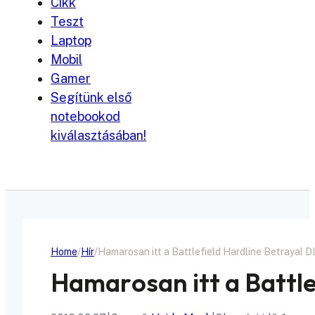
Cikk
Teszt
Laptop
Mobil
Gamer
Segítünk első
notebookod
kiválasztásában!
Home
Hír
Hamarosan itt a Battlefield Hardline Betrayal 
Hamarosan itt a Battle