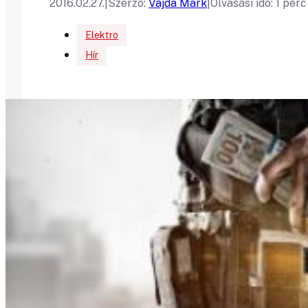
2016.02.27.
|
Szerző:
Vajda Mark
|
Olvasási idő: 1 perc
Elektro
Hír