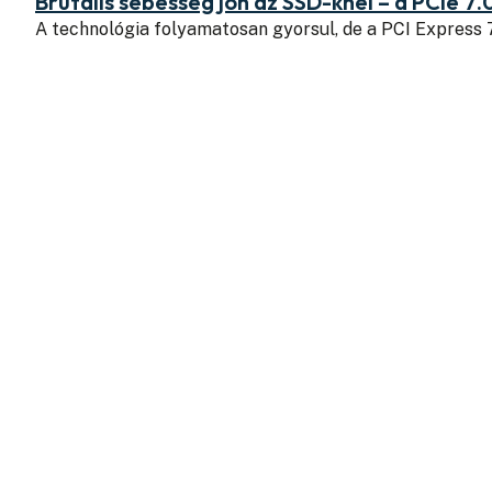
Brutális sebesség jön az SSD-knél – a PCIe 7.
A technológia folyamatosan gyorsul, de a PCI Express