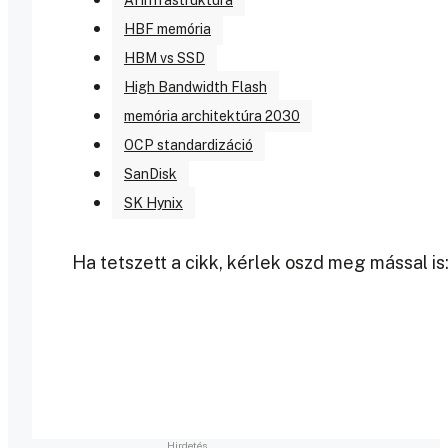
AI infrastruktúra
HBF memória
HBM vs SSD
High Bandwidth Flash
memória architektúra 2030
OCP standardizáció
SanDisk
SK Hynix
Ha tetszett a cikk, kérlek oszd meg mással is