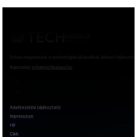
Online magazinunk a technológiai újításokkal, érkező fejlesztés
Kapcsolat:
info@techkalauz.hu
Adatkezelési tájékoztató
Impresszum
Hír
Cikk