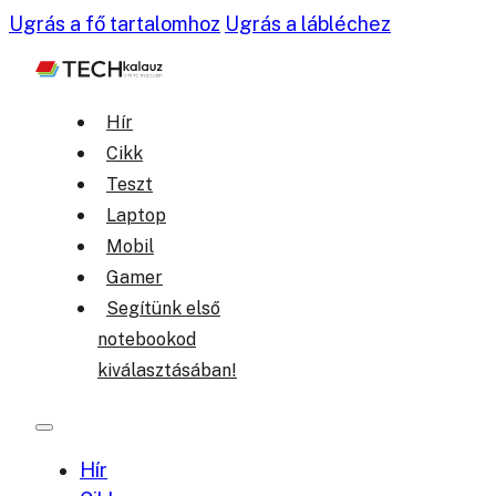
Ugrás a fő tartalomhoz
Ugrás a lábléchez
Hír
Cikk
Teszt
Laptop
Mobil
Gamer
Segítünk első
notebookod
kiválasztásában!
Hír