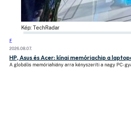
Kép: TechRadar
F
2026.08.07.
HP, Asus és Acer: kínai memóriachip a lapto
A globális memóriahiány arra kényszeríti a nagy PC-g