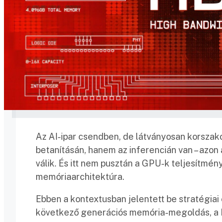
Az AI-ipar csendben, de látványosan korszako
betanításán, hanem az inferencián van – azon a
válik. És itt nem pusztán a GPU-k teljesítmén
memóriaarchitektúra.
Ebben a kontextusban jelentett be stratégiai
következő generációs memória-megoldás, a H