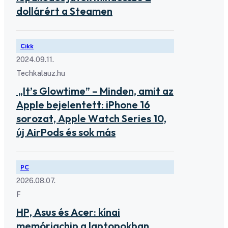
dollárért a Steamen
Cikk
2024.09.11.
Techkalauz.hu
„It’s Glowtime” – Minden, amit az
Apple bejelentett: iPhone 16
sorozat, Apple Watch Series 10,
új AirPods és sok más
PC
2026.08.07.
F
HP, Asus és Acer: kínai
memóriachip a laptopokban