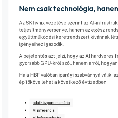
Nem csak technológia, hane
Az SK hynix vezetése szerint az AI-infrastru
teljesítményversenye, hanem az egész rends
együttműködési keretrendszert kívánnak létr
igényeihez igazodik.
A bejelentés azt jelzi, hogy az AI hardveres 
gyorsabb GPU-król szól, hanem arról, hogyan 
Ha a HBF valóban iparági szabvánnyá válik, a
építőköve lehet a következő évtizedben.
adatközpont memória
AI inferencia