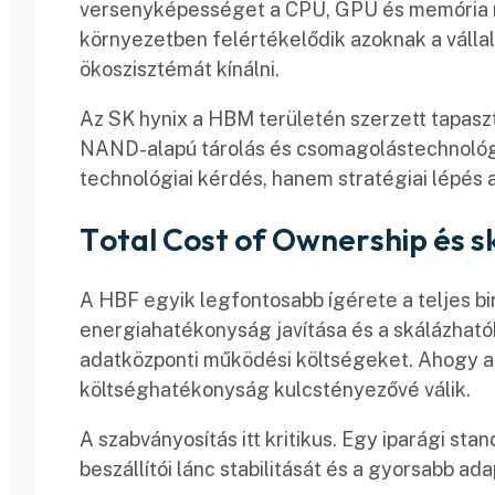
versenyképességet a CPU, GPU és memória re
környezetben felértékelődik azoknak a válla
ökoszisztémát kínálni.
Az SK hynix a HBM területén szerzett tapasz
NAND-alapú tárolás és csomagolástechnológ
technológiai kérdés, hanem stratégiai lépés 
Total Cost of Ownership és 
A HBF egyik legfontosabb ígérete a teljes bi
energiahatékonyság javítása és a skálázható
adatközponti működési költségeket. Ahogy az 
költséghatékonyság kulcstényezővé válik.
A szabványosítás itt kritikus. Egy iparági st
beszállítói lánc stabilitását és a gyorsabb ada