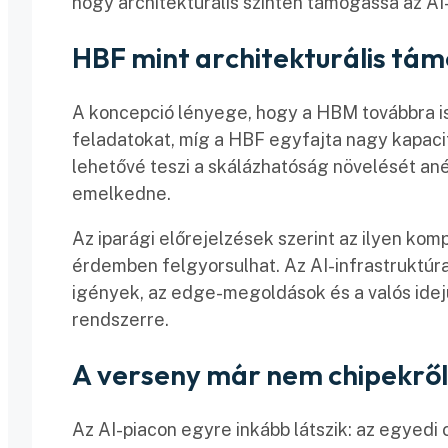
hogy architekturális szinten támogassa az AI-
HBF mint architekturális tá
A koncepció lényege, hogy a HBM továbbra i
feladatokat, míg a HBF egyfajta nagy kapaci
lehetővé teszi a skálázhatóság növelését an
emelkedne.
Az iparági előrejelzések szerint az ilyen ko
érdemben felgyorsulhat. Az AI-infrastruktúra
igények, az edge-megoldások és a valós idej
rendszerre.
A verseny már nem chipekről
Az AI-piacon egyre inkább látszik: az egyedi