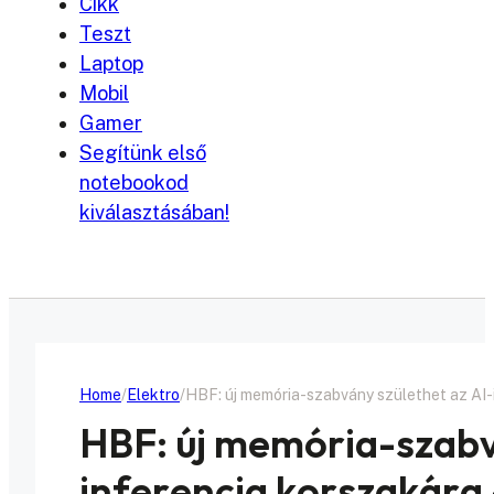
Cikk
Teszt
Laptop
Mobil
Gamer
Segítünk első
notebookod
kiválasztásában!
Home
Elektro
HBF: új memória-szabvány születhet az AI-i
HBF: új memória-szabv
inferencia korszakára 