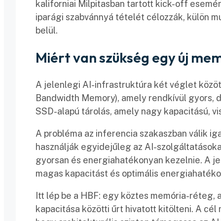
kaliforniai Milpitasban tartott kick-off esem
iparági szabvánnyá tételét célozzák, külön 
belül.
Miért van szükség egy új me
A jelenlegi AI-infrastruktúra két véglet közö
Bandwidth Memory), amely rendkívül gyors, d
SSD-alapú tárolás, amely nagy kapacitású, vis
A probléma az inferencia szakaszban válik iga
használják egyidejűleg az AI-szolgáltatások
gyorsan és energiahatékonyan kezelnie. A j
magas kapacitást és optimális energiahatékon
Itt lép be a HBF: egy köztes memória-réteg
kapacitása közötti űrt hivatott kitölteni. A 