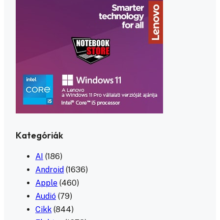
Kategóriák
AI
(186)
Android
(1636)
Apple
(460)
Audió
(79)
Cikk
(844)