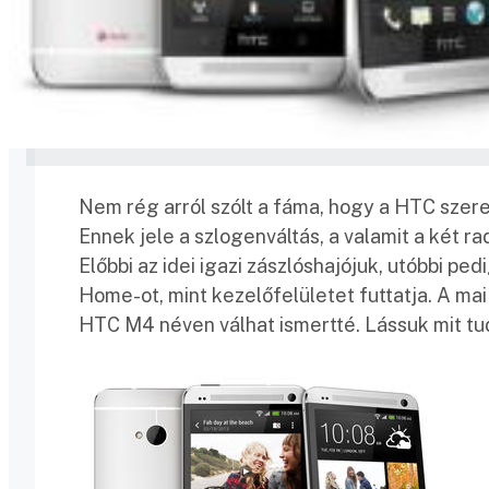
Nem rég arról szólt a fáma, hogy a HTC szere
Ennek jele a szlogenváltás, a valamit a két rad
Előbbi az idei igazi zászlóshajójuk, utóbbi p
Home-ot, mint kezelőfelületet futtatja. A mai
HTC M4 néven válhat ismertté. Lássuk mit tu