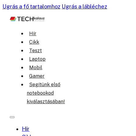
Ugrás a fő tartalomhoz
Ugrás a lábléchez
Hír
Cikk
Teszt
Laptop
Mobil
Gamer
Segítünk első
notebookod
kiválasztásában!
Hír