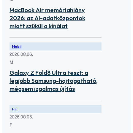
MacBook Air memóriahiány
2026: az AI-adatközpontok
miatt szűkül a kínálat
Mobil
2026.08.06.
M
Galaxy Z Fold8 Ultra teszt: a
legjobb Samsung-hajtogatható,
mégsem izgalmas újítás
Hír
2026.08.05.
F