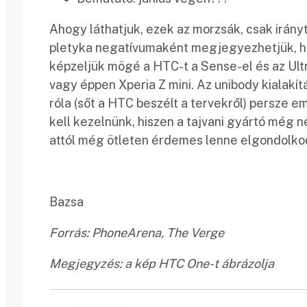
Ahogy láthatjuk, ezek az morzsák, csak irány
pletyka negatívumaként megjegyezhetjük, h
képzeljük mögé a HTC-t a Sense-el és az Ultr
vagy éppen Xperia Z mini. Az unibody kialakít
róla (sőt a HTC beszélt a tervekről) persze e
kell kezelnünk, hiszen a tajvani gyártó még 
attól még ötleten érdemes lenne elgondolkod
Bazsa
Forrás: PhoneArena, The Verge
Megjegyzés: a kép HTC One-t ábrázolja