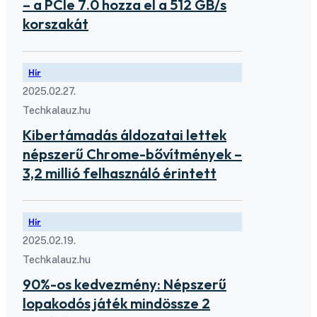
– a PCIe 7.0 hozza el a 512 GB/s
korszakát
Hír
2025.02.27.
Techkalauz.hu
Kibertámadás áldozatai lettek
népszerű Chrome-bővítmények –
3,2 millió felhasználó érintett
Hír
2025.02.19.
Techkalauz.hu
90%-os kedvezmény: Népszerű
lopakodós játék mindössze 2