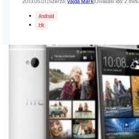
2013.05.01.
|
Szerző:
Vajda Mark
|
Olvasási idő: 2 min
Android
Hír