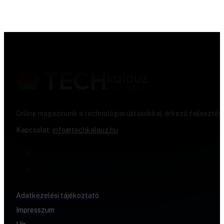
Online magazinunk a technológiai újításokkal, érkező fejlesztés
Kapcsolat:
info@techkalauz.hu
Adatkezelési tájékoztató
Impresszum