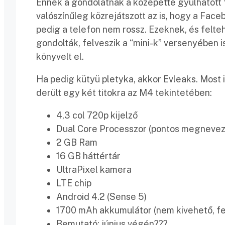
Ennek a gondolatnak a közepette gyúlhatott f
valószínűleg közrejátszott az is, hogy a Face
pedig a telefon nem rossz. Ezeknek, és fel
gondolták, felveszik a “mini-k” versenyében is
könyvelt el.
Ha pedig kütyü pletyka, akkor Evleaks. Most is
derült egy két titokra az M4 tekintetében:
4,3 col 720p kijelző
Dual Core Processzor (pontos megnevez
2 GB Ram
16 GB háttértár
UltraPixel kamera
LTE chip
Android 4.2 (Sense 5)
1700 mAh akkumulátor (nem kivehető, fel
Bemutató: június végén???