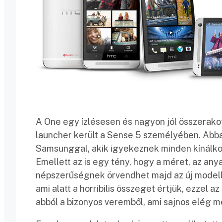
A One egy ízlésesen és nagyon jól összerako
launcher került a Sense 5 személyében. Abba
Samsunggal, akik igyekeznek minden kínálkozó
Emellett az is egy tény, hogy a méret, az any
népszerűségnek örvendhet majd az új modell, 
ami alatt a horribilis összeget értjük, ezzel
abból a bizonyos veremből, ami sajnos elég m