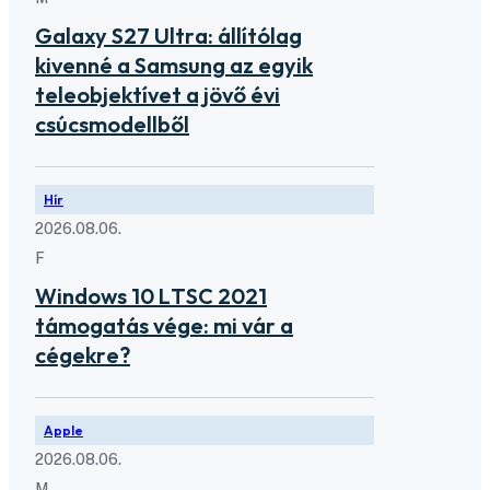
Galaxy S27 Ultra: állítólag
kivenné a Samsung az egyik
teleobjektívet a jövő évi
csúcsmodellből
Hír
2026.08.06.
F
Windows 10 LTSC 2021
támogatás vége: mi vár a
cégekre?
Apple
2026.08.06.
M