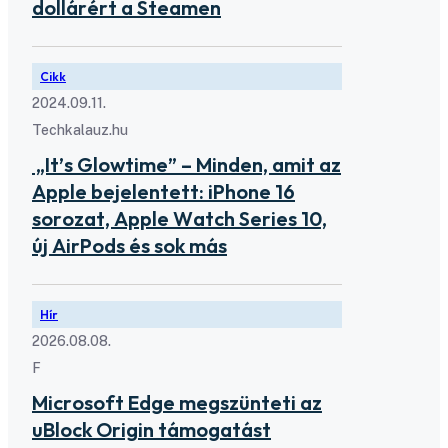
dollárért a Steamen
Cikk
2024.09.11.
Techkalauz.hu
„It’s Glowtime” – Minden, amit az
Apple bejelentett: iPhone 16
sorozat, Apple Watch Series 10,
új AirPods és sok más
Hír
2026.08.08.
F
Microsoft Edge megszünteti az
uBlock Origin támogatást