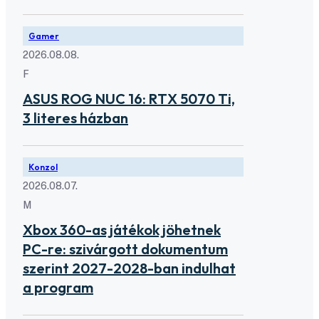
Gamer
2026.08.08.
F
ASUS ROG NUC 16: RTX 5070 Ti,
3 literes házban
Konzol
2026.08.07.
M
Xbox 360-as játékok jöhetnek
PC-re: szivárgott dokumentum
szerint 2027-2028-ban indulhat
a program