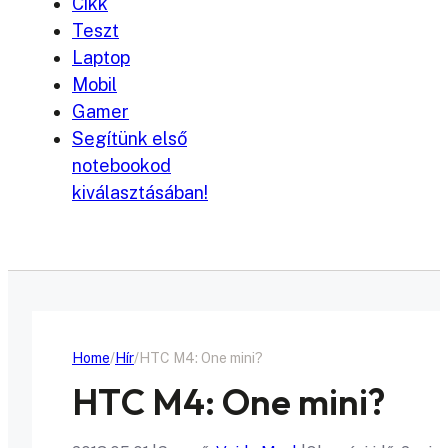
Cikk
Teszt
Laptop
Mobil
Gamer
Segítünk első
notebookod
kiválasztásában!
Home
Hír
HTC M4: One mini?
HTC M4: One mini?