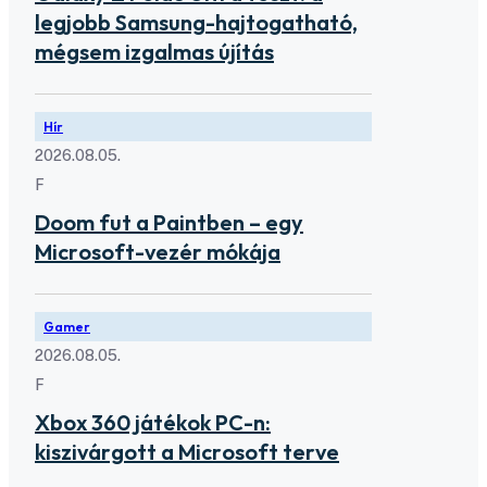
legjobb Samsung-hajtogatható,
mégsem izgalmas újítás
Hír
2026.08.05.
F
Doom fut a Paintben – egy
Microsoft-vezér mókája
Gamer
2026.08.05.
F
Xbox 360 játékok PC-n:
kiszivárgott a Microsoft terve