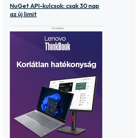
NuGet API-kulcsok: csak 30 nap
az új limit