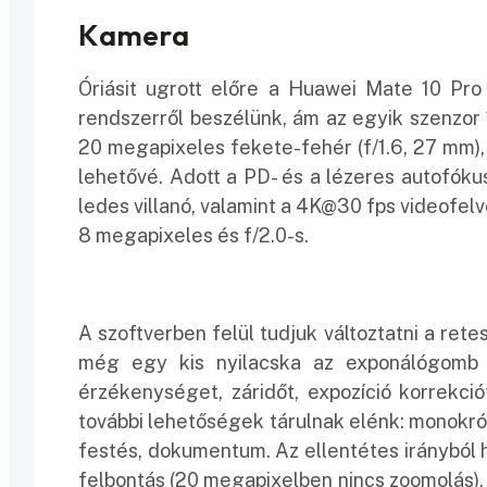
Kamera
Óriásit ugrott előre a Huawei Mate 10 Pro
rendszerről beszélünk, ám az egyik szenzor 
20 megapixeles fekete-fehér (f/1.6, 27 mm)
lehetővé. Adott a PD- és a lézeres autofókus
ledes villanó, valamint a 4K@30 fps videofel
8 megapixeles és f/2.0-s.
A szoftverben felül tudjuk változtatni a ret
még egy kis nyilacska az exponálógomb m
érzékenységet, záridőt, expozíció korrekci
további lehetőségek tárulnak elénk: monokróm
festés, dokumentum. Az ellentétes irányból
felbontás (20 megapixelben nincs zoomolás), 