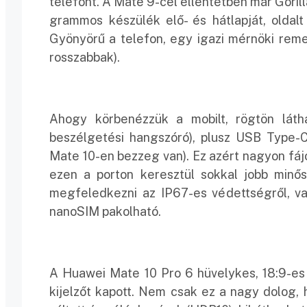
telefont. A Mate 9-cel ellentétben már Gorill
grammos készülék elő- és hátlapját, oldal
Gyönyörű a telefon, egy igazi mérnöki re
rosszabbak).
Ahogy körbenézzük a mobilt, rögtön láth
beszélgetési hangszóró), plusz USB Type-C 
Mate 10-en bezzeg van). Ez azért nagyon fájó
ezen a porton keresztül sokkal jobb min
megfeledkezni az IP67-es védettségről, vag
nanoSIM pakolható.
A Huawei Mate 10 Pro 6 hüvelykes, 18:9-es 
kijelzőt kapott. Nem csak ez a nagy dolog