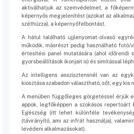
aktiválhatjuk az szemvédelmet, a főképerny
képernyős megjelenítést (azokat az alkalmaz
széthúzza), a képernyőfelbontást.
A hátul található ujjlenyomat-olvasó egyré
működik, másrészt pedig használható fotó/vid
értesítési panel mutatására (ahol időrendi so
gyorsbeállítások ikonjait is) és simítással lép
Az intelligens asszisztensnél van az egy
kiosztása szabadon választható, sőt, egy kis n
A menüben függőleges görgetéssel érjük el
appok, legfőképpen a szokásos repertoárt k
Egészség (itt lehet különféle tevékenysége
(távirányító, ami az infrát használja), valamin
levédeni alkalmazásokat).