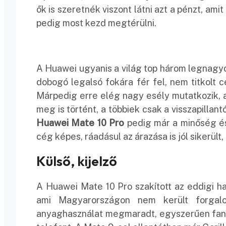
ők is szeretnék viszont látni azt a pénzt, a
pedig most kezd megtérülni.
A Huawei ugyanis a világ top három legnagyo
dobogó legalsó fokára fér fel, nem titkolt
Márpedig erre elég nagy esély mutatkozik, a
meg is történt, a többiek csak a visszapillan
Huawei Mate 10 Pro
pedig már a minőség és
cég képes, ráadásul az árazása is jól sikerül
Külső, kijelző
A Huawei Mate 10 Pro szakított az eddigi 
ami Magyarországon nem került forgalo
anyaghasználat megmaradt, egyszerűen fanta