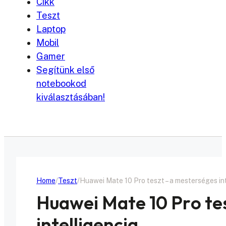
Cikk
Teszt
Laptop
Mobil
Gamer
Segítünk első
notebookod
kiválasztásában!
Home
Teszt
Huawei Mate 10 Pro teszt – a mesterséges in
Huawei Mate 10 Pro te
intelligencia