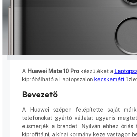
A
Huawei Mate 10 Pro
készüléket a
Laptopsz
kipróbálható a Laptopszalon
kecskeméti
üzle
Bevezető
A Huawei szépen felépítette saját márk
telefonokat gyártó vállalat ugyanis megt
elismerjék a brandet. Nyilván ehhez óriás
kiprofitálni, a kínai kormány keze vastagon 