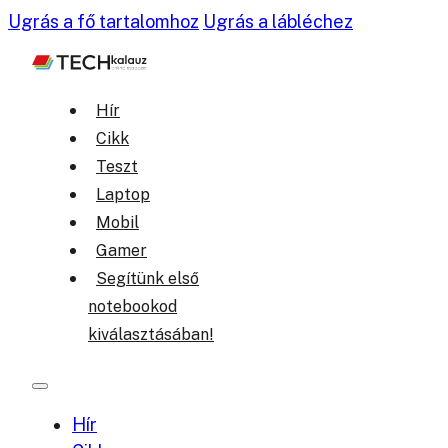
Ugrás a fő tartalomhoz
Ugrás a lábléchez
Hír
Cikk
Teszt
Laptop
Mobil
Gamer
Segítünk első
notebookod
kiválasztásában!
Hír