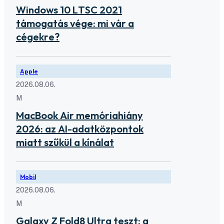
Windows 10 LTSC 2021
támogatás vége: mi vár a
cégekre?
Apple
2026.08.06.
M
MacBook Air memóriahiány
2026: az AI-adatközpontok
miatt szűkül a kínálat
Mobil
2026.08.06.
M
Galaxy Z Fold8 Ultra teszt: a