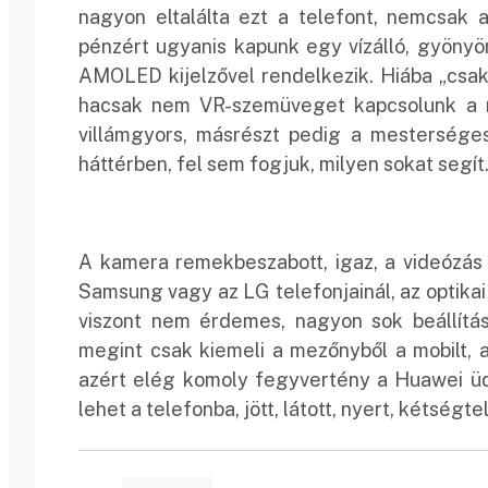
nagyon eltalálta ezt a telefont, nemcsak 
pénzért ugyanis kapunk egy vízálló, gyönyö
AMOLED kijelzővel rendelkezik. Hiába „csa
hacsak nem VR-szemüveget kapcsolunk a m
villámgyors, másrészt pedig a mesterséges
háttérben, fel sem fogjuk, milyen sokat segít
A kamera remekbeszabott, igaz, a videózás
Samsung vagy az LG telefonjainál, az optikai 
viszont nem érdemes, nagyon sok beállítá
megint csak kiemeli a mezőnyből a mobilt, 
azért elég komoly fegyvertény a Huawei üd
lehet a telefonba, jött, látott, nyert, kétségt