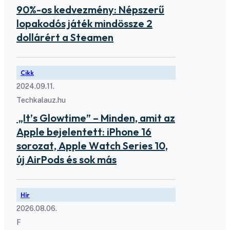
90%-os kedvezmény: Népszerű
lopakodós játék mindössze 2
dollárért a Steamen
Cikk
2024.09.11.
Techkalauz.hu
„It’s Glowtime” – Minden, amit az
Apple bejelentett: iPhone 16
sorozat, Apple Watch Series 10,
új AirPods és sok más
Hír
2026.08.06.
F