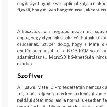
segítséget nyújt, kvázi optimalizálja a működ
figyeli, hogy milyen hangtónussal, akcentus
A készülék nem meglepő módon már csak ezé
appok, vagy olyan pikk-pakk válthatunk közöt
csúcsának. Szuper dolog, hogy a Mate 9-
esetén sem hevül fel, a 6 GB RAM sokat seg
adattárolásnál. MicroSD bővíthetőség nincs
minden.
Szoftver
A Huawei Mate 10 Pro fedélzetén nemcsak az 
fut, tehát teljesen friss konstrukcióval van
például sötét mód, ami a normális esetben fe
energiával. A főmenüpontok között (már 