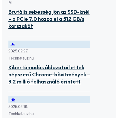
M
Brutális sebesség jön az SSD-knél
– a PCIe 7.0 hozza el a 512 GB/s
korszakát
Hír
2025.02.27.
Techkalauz.hu
Kibertámadás áldozatai lettek
népszerű Chrome-bővítmények –
3,2 millió felhasználó érintett
Hír
2025.02.19.
Techkalauz.hu