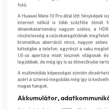
fotó.
A Huawei Mate 10 Pro által lőtt fényképek isz
internet nélkül is több százféle témát 
dinamikatartomány nagyon széles, a HDR
részletesség a csúcskategóriának megfelelő,
kromatikus aberráció nincs, nagyon sebe
kétségbe a telefon, egyrészt a vaku megleh
1,6-os apertúra miatt lesznek világosak 
legjobbak, de még így is az élmezőnybe tart
A multimédiás képességei szintén dicsérhető
azért a sztereó megoldás még így is kedvel
magas hangok.
Akkumulátor, adatkommuniká