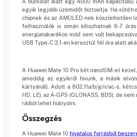
A burkolat alatt egy 4000 mAh kapacitású a
egyik legjobb üzemidőt biztosítja. Ha sötétr
chipnek és az AMOLED-nek köszönhetően la
felhasználók is simán kihozhatnak 6-7 órá
energiatakarékos mód sem volt bekapcsolva, 
USB Type-C 3.1-en keresztül fél óra alatt aká
A Huawei Mate 10 Pro két nanoSIM-et kezel,
ameddig az egyikről hívunk, a másik elvonu
kártyánál). Adott a 802.11a/b/g/n/ac-s, két
HD, LE), az A-GPS (GLONASS, BDS), de nem m
rádiót lehet hiányolni.
Összegzés
A Huawei Mate 10
hivatalos forrásból besze