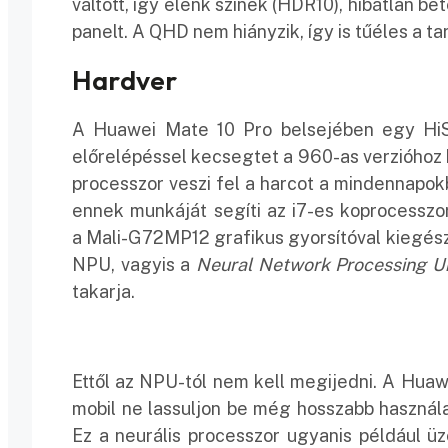
váltott, így élénk színek (HDR10), hibátlan be
panelt. A QHD nem hiányzik, így is tűéles a t
Hardver
A Huawei Mate 10 Pro belsejében egy HiSili
előrelépéssel kecsegtet a 960-as verzióho
processzor veszi fel a harcot a mindennapo
ennek munkáját segíti az i7-es koprocesszo
a Mali-G72MP12 grafikus gyorsítóval kiegész
NPU, vagyis a
Neural Network
Pro
cessing U
takarja.
Ettől az NPU-tól nem kell megijedni. A Huaw
mobil ne lassuljon be még hosszabb használa
Ez a neurális processzor ugyanis például ü