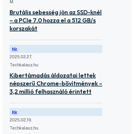
M
Brutális sebesség jön az SSD-knél
– a PCIe 7.0 hozza el a 512 GB/s
korszakát
Hír
2025.02.27.
Techkalauz.hu
Kibertámadás áldozatai lettek
népszerű Chrome-bővítmények –
3,2 millió felhasználó érintett
Hír
2025.02.19.
Techkalauz.hu