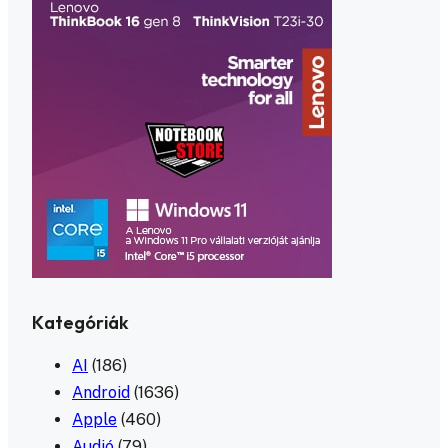
Kategóriák
AI
(186)
Android
(1636)
Apple
(460)
Audió
(79)