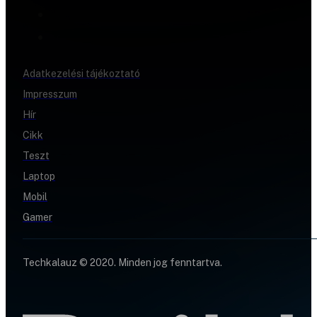
Adatkezelési tájékoztató
Impresszum
Hír
Cikk
Teszt
Laptop
Mobil
Gamer
Techkalauz © 2020. Minden jog fenntartva.