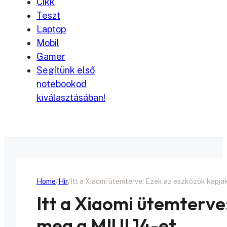
Cikk
Teszt
Laptop
Mobil
Gamer
Segítünk első
notebookod
kiválasztásában!
Home
Hír
Itt a Xiaomi ütemterve: Ezek az eszközök kapjá
Itt a Xiaomi ütemterve
meg a MIUI 14-et