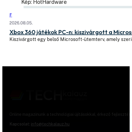
Kép: HotHardware
F
2026.08.05.
Xbox 360 játékok PC-n: kiszivárgott a Micros
Kiszivárgott egy belső Microsoft-ütemterv, amely szeri
Online magazinunk a technológiai újításokkal, érkező fejlesztés
Kapcsolat:
info@techkalauz.hu