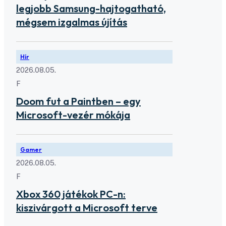
legjobb Samsung-hajtogatható,
mégsem izgalmas újítás
Hír
2026.08.05.
F
Doom fut a Paintben – egy
Microsoft-vezér mókája
Gamer
2026.08.05.
F
Xbox 360 játékok PC-n:
kiszivárgott a Microsoft terve