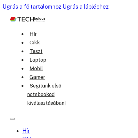
Ugrás a fő tartalomhoz
Ugrás a lábléchez
Hír
Cikk
Teszt
Laptop
Mobil
Gamer
Segítünk első
notebookod
kiválasztásában!
Hír