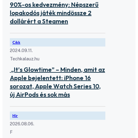
90%-os kedvezmény: Népszerű
lopakodós játék mindössze 2
dollárért a Steamen
Cikk
2024.09.11.
Techkalauz.hu
„It’s Glowtime” – Minden, amit az
Apple bejelentett: iPhone 16
sorozat, Apple Watch Series 10,
új AirPods és sok más
Hír
2026.08.06.
F