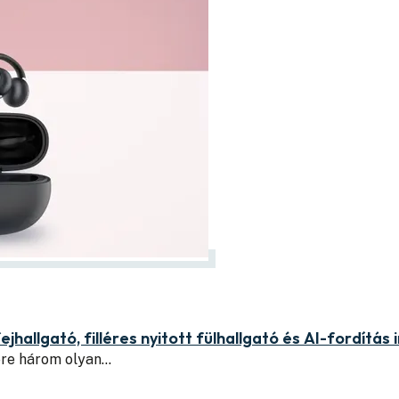
jhallgató, filléres nyitott fülhallgató és AI-fordítás 
ére három olyan…