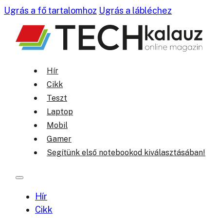
Ugrás a fő tartalomhoz
Ugrás a lábléchez
Hír
Cikk
Teszt
Laptop
Mobil
Gamer
Segítünk első notebookod kiválasztásában!
Hír
Cikk