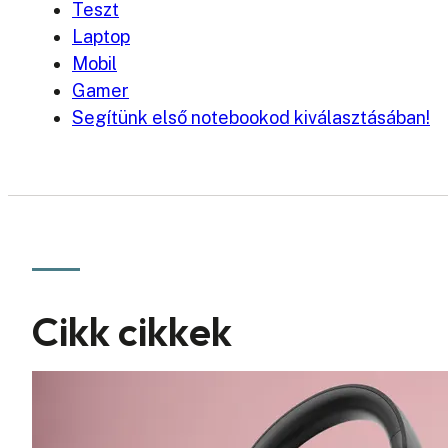
Teszt
Laptop
Mobil
Gamer
Segítünk első notebookod kiválasztásában!
Cikk cikkek