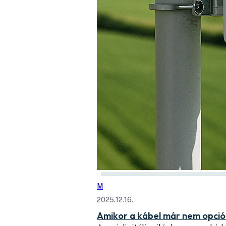
M
2025.12.16.
Amikor a kábel már nem opció: