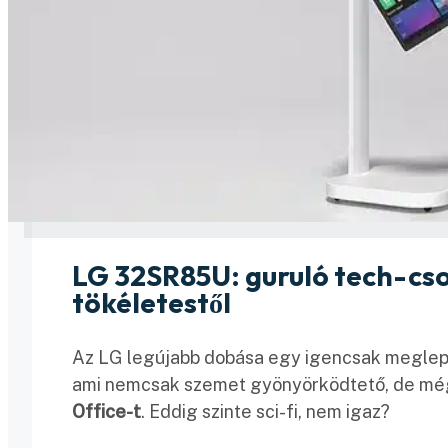
LG 32SR85U: guruló tech-cso
tökéletestől
Az LG legújabb dobása egy igencsak meglep
ami nemcsak szemet gyönyörködtető, de m
Office-t
. Eddig szinte sci-fi, nem igaz?