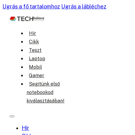
Ugrás a fő tartalomhoz
Ugrás a lábléchez
Hír
Cikk
Teszt
Laptop
Mobil
Gamer
Segítünk első
notebookod
kiválasztásában!
Hír