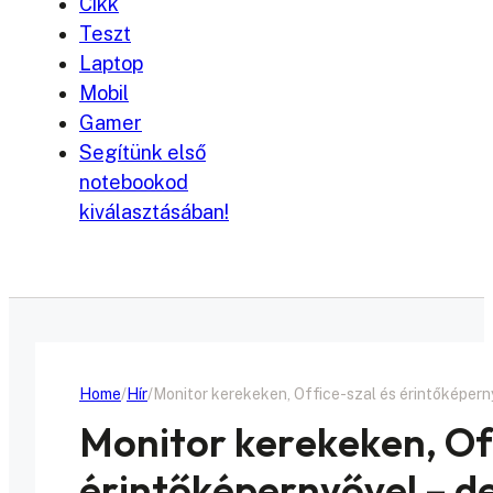
Cikk
Teszt
Laptop
Mobil
Gamer
Segítünk első
notebookod
kiválasztásában!
Home
Hír
Monitor kerekeken, Office-szal és érintőképernyő
Monitor kerekeken, Off
érintőképernyővel – de