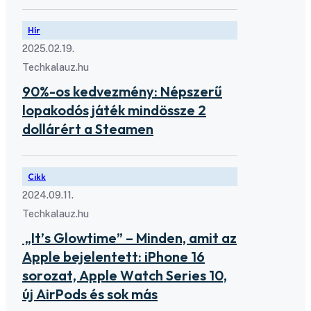
Hír
2025.02.19.
Techkalauz.hu
90%-os kedvezmény: Népszerű
lopakodós játék mindössze 2
dollárért a Steamen
Cikk
2024.09.11.
Techkalauz.hu
„It’s Glowtime” – Minden, amit az
Apple bejelentett: iPhone 16
sorozat, Apple Watch Series 10,
új AirPods és sok más