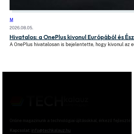
M
2026.08.05.
Hivatalos: a OnePlus kivonul Európából és É
A OnePlus hivatalosan is bejelentette, hogy kivonul az
Online magazinunk a technológiai újításokkal, érkező fejlesztés
Kapcsolat:
info@techkalauz.hu