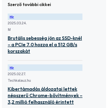
Szerző további cikkei
Hír
2025.03.24.
M
Brutális sebesség jön az SSD-knél
– a PCIe 7.0 hozza el a 512 GB/s
korszakát
Hír
2025.02.27.
Techkalauz.hu
Kibertámadás áldozatai lettek
népszerű Chrome-bővítmények –
3,2 millió felhasználó érintett