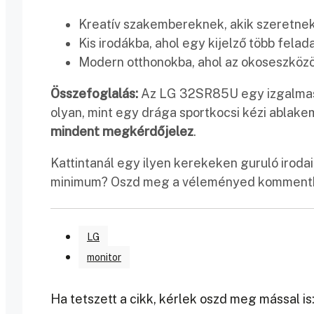
Kreatív szakembereknek, akik szeretnek 
Kis irodákba, ahol egy kijelző több felada
Modern otthonokba, ahol az okoseszközö
Összefoglalás:
Az LG 32SR85U egy izgalmas lé
olyan, mint egy drága sportkocsi kézi ablake
mindent megkérdőjelez
.
Kattintanál egy ilyen kerekeken guruló irodai
minimum? Oszd meg a véleményed komment
LG
monitor
Ha tetszett a cikk, kérlek oszd meg mással is