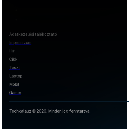
Adatkezelési tájékoztató
Impresszum
Hír
Cikk
Teszt
Laptop
Mobil
Gamer
Techkalauz © 2020. Minden jog fenntartva.