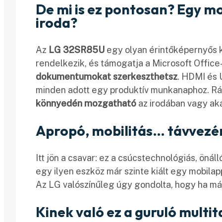
De mi is ez pontosan? Egy m
iroda?
Az
LG 32SR85U
egy olyan érintőképernyős k
rendelkezik, és támogatja a Microsoft Office-
dokumentumokat szerkeszthetsz
. HDMI és 
minden adott egy produktív munkanaphoz. R
könnyedén mozgatható
az irodában vagy aká
Apropó, mobilitás… távvezérl
Itt jön a csavar: ez a csúcstechnológiás, önál
egy ilyen eszköz már szinte kiált egy mobilap
Az LG valószínűleg úgy gondolta, hogy ha már 
Kinek való ez a guruló multi