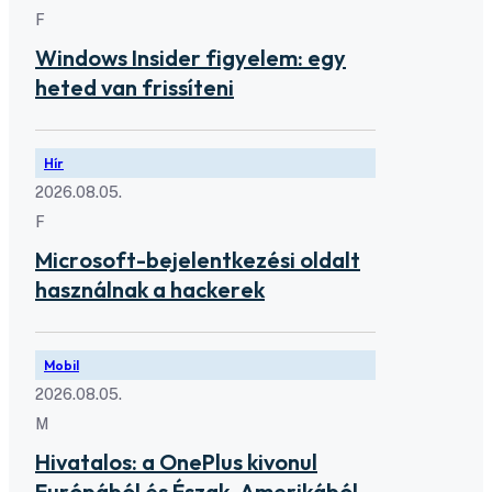
F
Windows Insider figyelem: egy
heted van frissíteni
Hír
2026.08.05.
F
Microsoft-bejelentkezési oldalt
használnak a hackerek
Mobil
2026.08.05.
M
Hivatalos: a OnePlus kivonul
Európából és Észak-Amerikából,