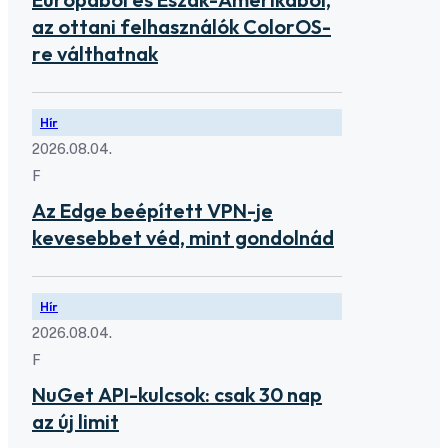
az ottani felhasználók ColorOS-
re válthatnak
Hír
2026.08.04.
F
Az Edge beépített VPN-je
kevesebbet véd, mint gondolnád
Hír
2026.08.04.
F
NuGet API-kulcsok: csak 30 nap
az új limit