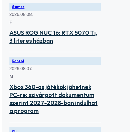
Gamer
2026.08.08.
F
ASUS ROG NUC 16: RTX 5070 Ti,
3 literes házban
Konzol
2026.08.07.
M
Xbox 360-as játékok jöhetnek
PC-re: szivárgott dokumentum
szerint 2027-2028-ban indulhat
a program
PC