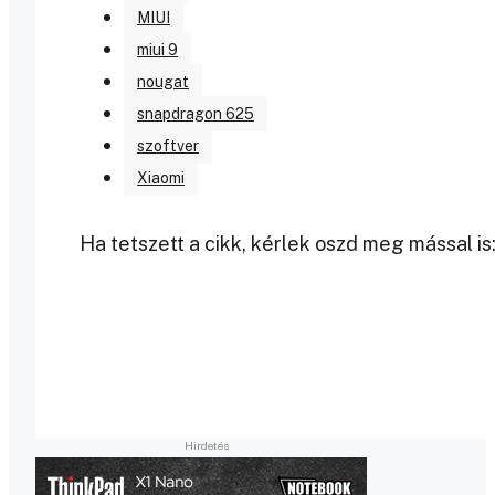
MIUI
miui 9
nougat
snapdragon 625
szoftver
Xiaomi
Ha tetszett a cikk, kérlek oszd meg mással is