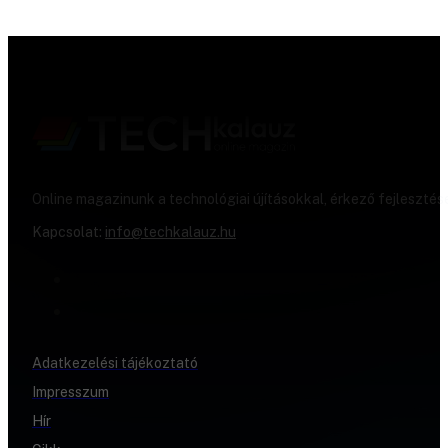
Online magazinunk a technológiai újításokkal, érkező fejlesztés
Kapcsolat:
info@techkalauz.hu
Adatkezelési tájékoztató
Impresszum
Hír