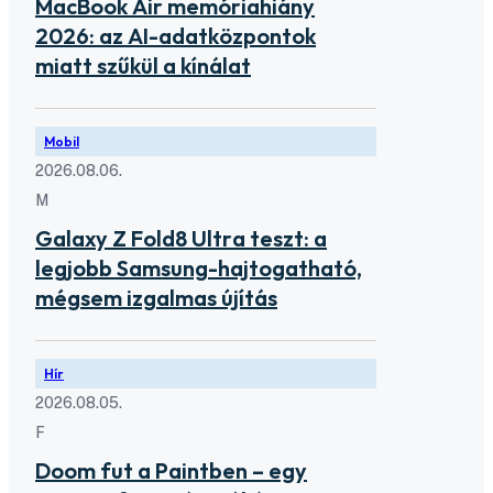
MacBook Air memóriahiány
2026: az AI-adatközpontok
miatt szűkül a kínálat
Mobil
2026.08.06.
M
Galaxy Z Fold8 Ultra teszt: a
legjobb Samsung-hajtogatható,
mégsem izgalmas újítás
Hír
2026.08.05.
F
Doom fut a Paintben – egy