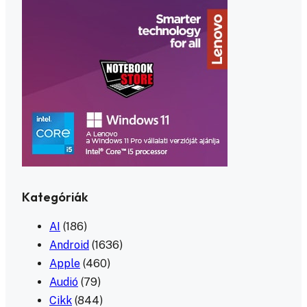
Kategóriák
AI
(186)
Android
(1636)
Apple
(460)
Audió
(79)
Cikk
(844)