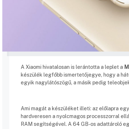
A Xiaomi hivatalosan is lerántotta a leplet a
M
készülék legfőbb ismertetőjegye, hogy a hát
egyik nagylátószögű, a másik pedig teleobje
Ami magát a készüléket illeti: az előlapra eg
hardveresen a nyolcmagos processzorral ell
RAM segítségével. A 64 GB-os adattároló eg