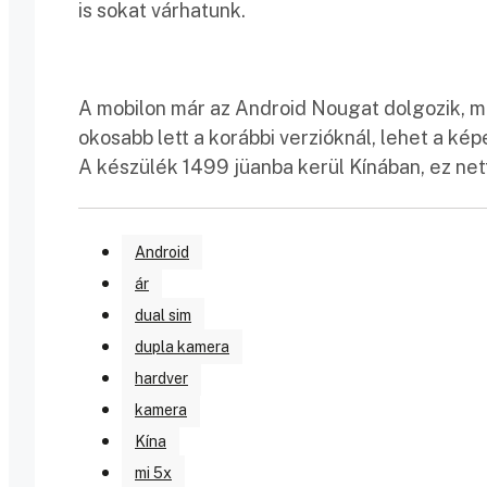
is sokat várhatunk.
A mobilon már az Android Nougat dolgozik, mé
okosabb lett a korábbi verzióknál, lehet a ké
A készülék 1499 jüanba kerül Kínában, ez nett
Android
ár
dual sim
dupla kamera
hardver
kamera
Kína
mi 5x