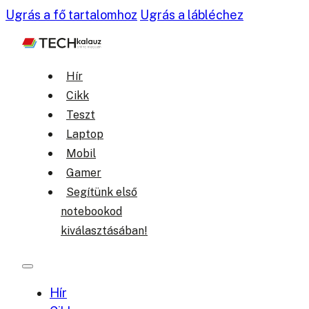
Ugrás a fő tartalomhoz
Ugrás a lábléchez
Hír
Cikk
Teszt
Laptop
Mobil
Gamer
Segítünk első
notebookod
kiválasztásában!
Hír