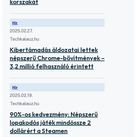
korszakát
Hír
2025.02.27.
Techkalauz.hu
Kibertámadás áldozatai lettek
népszerű Chrome-bővítmények –
3,2 millió felhasználó érintett
Hír
2025.02.19.
Techkalauz.hu
90%-os kedvezmény: Népszerű
lopakodós játék mindössze 2
dollárért a Steamen