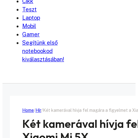
Cikk
Teszt
Laptop
Mobil
Gamer
Segítünk első
notebookod
kiválasztásában!
Home
Hír
Két kamerával hívja fel magára a figyelmet a Xi
Két kamerával hívja fe
Xiaomi Mi 5X