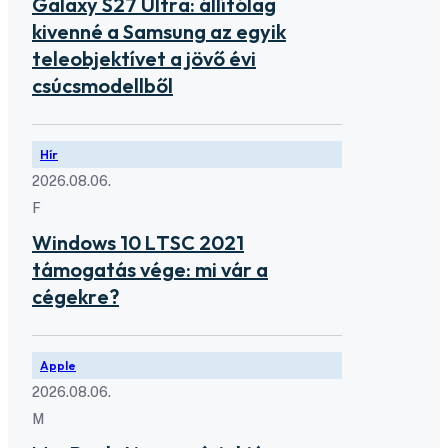
Galaxy S27 Ultra: állítólag
kivenné a Samsung az egyik
teleobjektívet a jövő évi
csúcsmodellből
Hír
2026.08.06.
F
Windows 10 LTSC 2021
támogatás vége: mi vár a
cégekre?
Apple
2026.08.06.
M