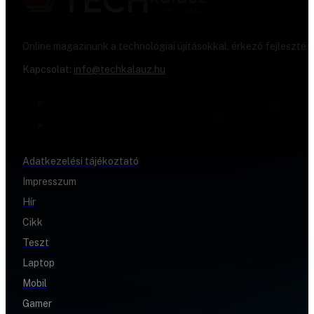
Online magazinunk a technológiai újításokkal, érkező fejlesztés
Kapcsolat:
info@techkalauz.hu
Adatkezelési tájékoztató
Impresszum
Hír
Cikk
Teszt
Laptop
Mobil
Gamer