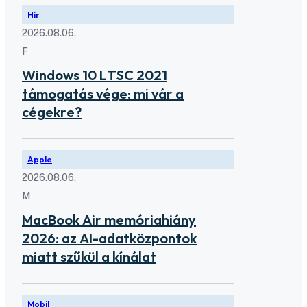
Hír
2026.08.06.
F
Windows 10 LTSC 2021
támogatás vége: mi vár a
cégekre?
Apple
2026.08.06.
M
MacBook Air memóriahiány
2026: az AI-adatközpontok
miatt szűkül a kínálat
Mobil