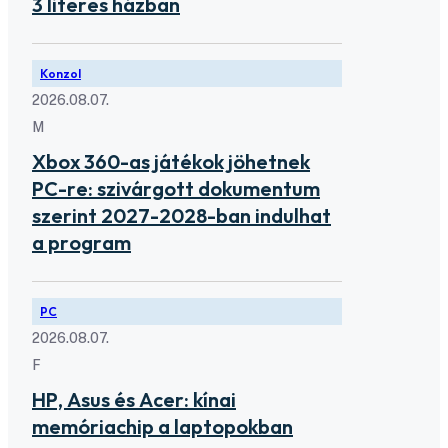
3 literes házban
Konzol
2026.08.07.
M
Xbox 360-as játékok jöhetnek
PC-re: szivárgott dokumentum
szerint 2027-2028-ban indulhat
a program
PC
2026.08.07.
F
HP, Asus és Acer: kínai
memóriachip a laptopokban