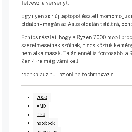
felveszi a versenyt.
Egy ilyen zsír új laptopot észlelt momomo_us
oldalon – magán az Asus oldalán talált rá, po
Fontos részlet, hogy a Ryzen 7000 mobil pro
szerelmeseinek szólnak, nincs köztük kemén
nem alkalmasak. Talán ennél is fontosabb: a R
Zen 4-re még várni kell.
techkalauz.hu – az online techmagazin
7000
AMD
CPU
notebook
processzor