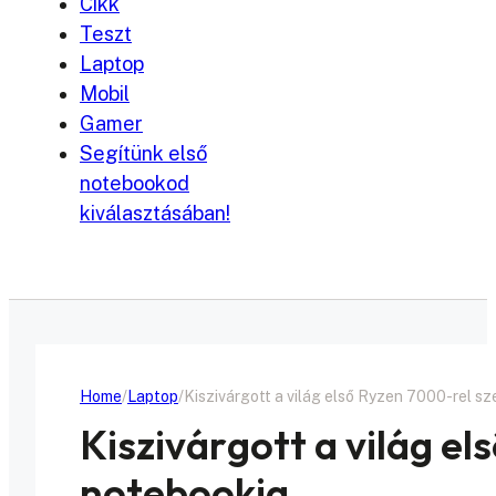
Cikk
Teszt
Laptop
Mobil
Gamer
Segítünk első
notebookod
kiválasztásában!
Home
Laptop
Kiszivárgott a világ első Ryzen 7000-rel sz
Kiszivárgott a világ el
notebookja