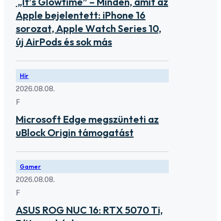
„It’s Glowtime” – Minden, amit az
Apple bejelentett: iPhone 16
sorozat, Apple Watch Series 10,
új AirPods és sok más
Hír
2026.08.08.
F
Microsoft Edge megszünteti az
uBlock Origin támogatást
Gamer
2026.08.08.
F
ASUS ROG NUC 16: RTX 5070 Ti,