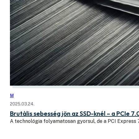
M
2025.03.24.
Brutális sebesség jön az SSD-knél – a PCIe 7.
A technológia folyamatosan gyorsul, de a PCI Express