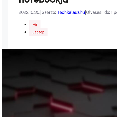
2022.10.30.
|
Szerző:
Techkalauz.hu
|
Olvasási idő: 1 
Hír
Laptop