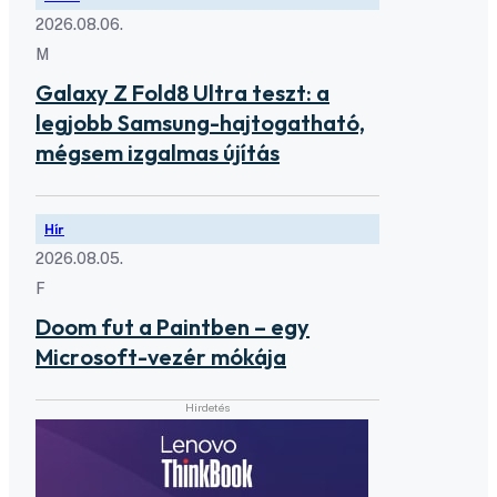
2026.08.06.
M
Galaxy Z Fold8 Ultra teszt: a
legjobb Samsung-hajtogatható,
mégsem izgalmas újítás
Hír
2026.08.05.
F
Doom fut a Paintben – egy
Microsoft-vezér mókája