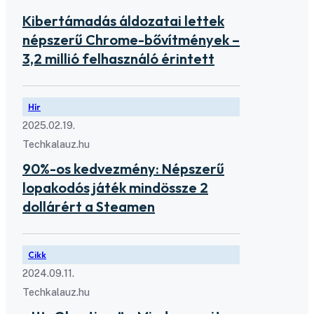
Kibertámadás áldozatai lettek
népszerű Chrome-bővítmények –
3,2 millió felhasználó érintett
Hír
2025.02.19.
Techkalauz.hu
90%-os kedvezmény: Népszerű
lopakodós játék mindössze 2
dollárért a Steamen
Cikk
2024.09.11.
Techkalauz.hu