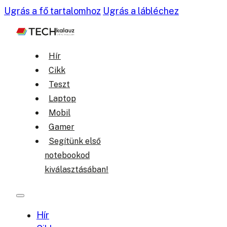
Ugrás a fő tartalomhoz
Ugrás a lábléchez
Hír
Cikk
Teszt
Laptop
Mobil
Gamer
Segítünk első
notebookod
kiválasztásában!
Hír