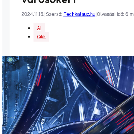
2024.11.18.
|
Szerző:
Techkalauz.hu
|
Olvasási idő: 6 
AI
Cikk