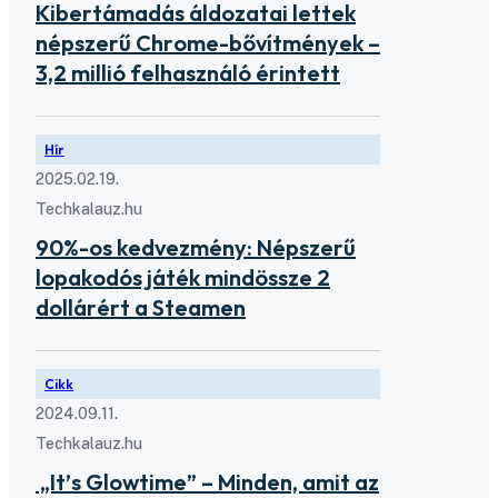
Kibertámadás áldozatai lettek
népszerű Chrome-bővítmények –
3,2 millió felhasználó érintett
Hír
2025.02.19.
Techkalauz.hu
90%-os kedvezmény: Népszerű
lopakodós játék mindössze 2
dollárért a Steamen
Cikk
2024.09.11.
Techkalauz.hu
„It’s Glowtime” – Minden, amit az