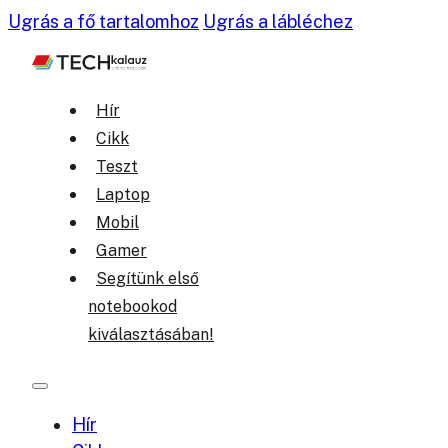
Ugrás a fő tartalomhoz
Ugrás a lábléchez
Hír
Cikk
Teszt
Laptop
Mobil
Gamer
Segítünk első
notebookod
kiválasztásában!
Hír