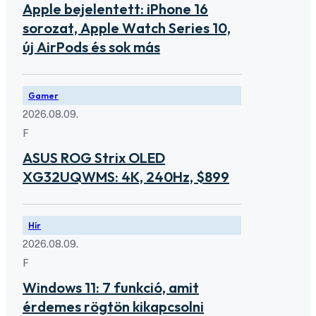
Apple bejelentett: iPhone 16
sorozat, Apple Watch Series 10,
új AirPods és sok más
Gamer
2026.08.09.
F
ASUS ROG Strix OLED
XG32UQWMS: 4K, 240Hz, $899
Hír
2026.08.09.
F
Windows 11: 7 funkció, amit
érdemes rögtön kikapcsolni