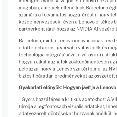
intelligens várossá váljon. A Lenovo hozzájá
magában, amelyek ellenállnak Barcelona éghaj
számára a folyamatos hozzáférést a nagy te
kezdeményezések révén a Lenovo értékes bete
partnerként járul hozzá az NVIDIA AI vezérel
Barcelona, mint a Lenovo innovációinak teszt
adatfeldolgozás, gyorsabb válaszidők és me
technológia integrálásával a város infrastru
hogyan alkalmazhatók zökkenőmentesen az int
példázza, hogy a Lenovo szakértelme, az NVI
biztosít páratlan eredményeket az összetet
Gyakorlati előnyök: Hogyan javítja a Lenov
– Gyors hozzáférés a kritikus adatokhoz: A VI
tárolja a legfontosabb vizuális adatokat, lehe
adatvezérelt döntéseket hozzanak anélkül, ho