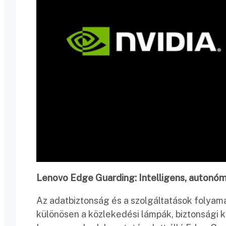
Lenovo Edge Guarding: Intelligens, autonóm
Az adatbiztonság és a szolgáltatások folya
különösen a közlekedési lámpák, biztonsági 