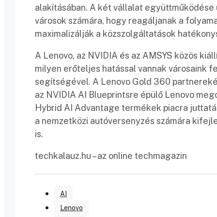
alakításában. A két vállalat együttműködése ú
városok számára, hogy reagáljanak a folyama
maximalizálják a közszolgáltatások hatékony
A Lenovo, az NVIDIA és az AMSYS közös kiállí
milyen erőteljes hatással vannak városaink fe
segítségével. A Lenovo Gold 360 partnerekén
az NVIDIA AI Blueprintsre épülő Lenovo megol
Hybrid AI Advantage termékek piacra juttat
a nemzetközi autóversenyzés számára kifejl
is.
techkalauz.hu – az online techmagazin
AI
Lenovo