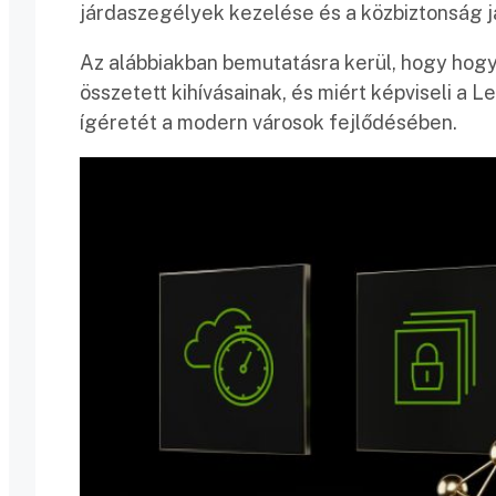
járdaszegélyek kezelése és a közbiztonság j
Az alábbiakban bemutatásra kerül, hogy hogy
összetett kihívásainak, és miért képviseli a 
ígéretét a modern városok fejlődésében.