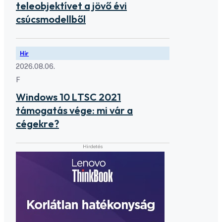
teleobjektívet a jövő évi
csúcsmodellből
Hír
2026.08.06.
F
Windows 10 LTSC 2021
támogatás vége: mi vár a
cégekre?