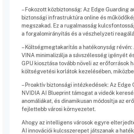
– Fokozott közbiztonság: Az Edge Guarding au
biztonsági infrastruktúra online és működőké
megszakad. Ez a rugalmasság kulcsfontosságú
a forgalomirányítás és a vészhelyzeti reagál
– Költségmegtakarítás a hatékonyság révén: 
VINA minimalizálja a sávszélesség igényét 
GPU kiosztása tovább növeli az erőforrások h
költségvetési korlátok kezelésében, miközben
– Proaktív biztonsági intézkedések: Az Edge 
NVIDIA AI Blueprint támogat a videók keresés
anomáliákat, és dinamikusan módosítja az erő
fejlettebb városi környezetet.
Ahogy az intelligens városok egyre elterjed
AI innovációi kulcsszerepet játszanak a haté