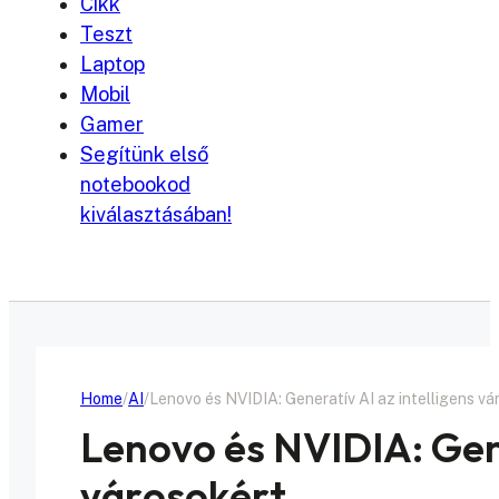
Cikk
Teszt
Laptop
Mobil
Gamer
Segítünk első
notebookod
kiválasztásában!
Home
AI
Lenovo és NVIDIA: Generatív AI az intelligens vá
Lenovo és NVIDIA: Gene
városokért