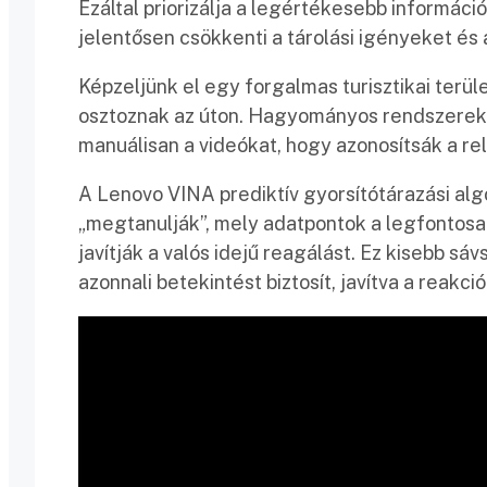
Ezáltal priorizálja a legértékesebb informác
jelentősen csökkenti a tárolási igényeket és
Képzeljünk el egy forgalmas turisztikai terü
osztoznak az úton. Hagyományos rendszerek
manuálisan a videókat, hogy azonosítsák a r
A Lenovo VINA prediktív gyorsítótárazási alg
„megtanulják”, mely adatpontok a legfontosa
javítják a valós idejű reagálást. Ez kisebb s
azonnali betekintést biztosít, javítva a reakc