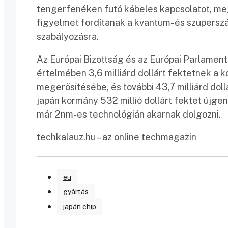
tengerfenéken futó kábeles kapcsolatot, mege
figyelmet fordítanak a kvantum- és szupersz
szabályozásra.
Az Európai Bizottság és az Európai Parlament
értelmében 3,6 milliárd dollárt fektetnek a 
megerősítésébe, és további 43,7 milliárd dol
japán kormány 532 millió dollárt fektet újge
már 2nm-es technológián akarnak dolgozni.
techkalauz.hu – az online techmagazin
eu
gyártás
japán chip