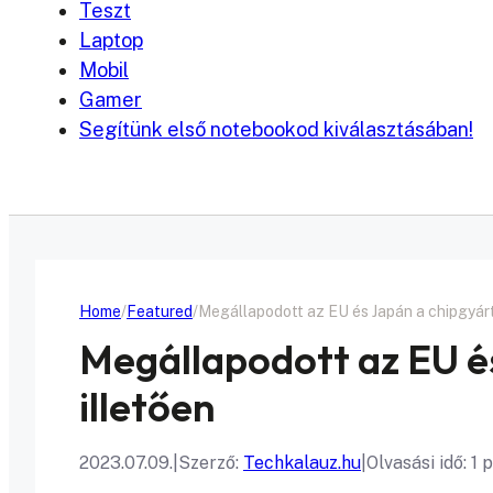
Teszt
Laptop
Mobil
Gamer
Segítünk első notebookod kiválasztásában!
Home
Featured
Megállapodott az EU és Japán a chipgyárt
Megállapodott az EU é
illetően
2023.07.09.
|
Szerző:
Techkalauz.hu
|
Olvasási idő: 1 