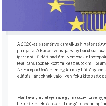
A 2020-as események tragikus hirtelenséggel
pontjaira. A koronavírus-járvány berobbanása
iparágat küldött padlóra. Nemcsak a laptopok
leállítani, többek közt félkész autók milliói 
Az Európai Unió jelenleg komoly hátrányban v
ellátási láncoknak való ilyen fokú kitettség 
Már tavaly év elején is egy masszív törvényj
befektetésekről sikerült megállapodni Japánn