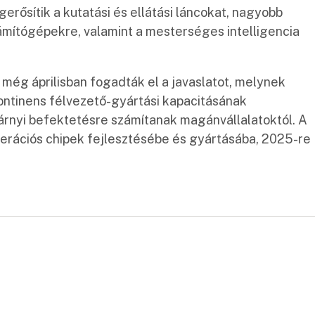
rősítik a kutatási és ellátási láncokat, nagyobb
ámítógépekre, valamint a mesterséges intelligencia
 még áprilisban fogadták el a javaslatot, melynek
kontinens félvezető-gyártási kapacitásának
lárnyi befektetésre számítanak magánvállalatoktól. A
nerációs chipek fejlesztésébe és gyártásába, 2025-re