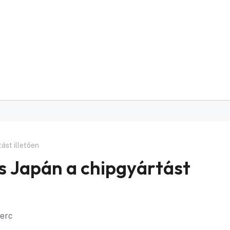
ást illetően
s Japán a chipgyártást
perc