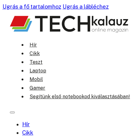
Ugrás a fő tartalomhoz
Ugrás a lábléchez
Hír
Cikk
Teszt
Laptop
Mobil
Gamer
Segítünk első notebookod kiválasztásában!
Hír
Cikk