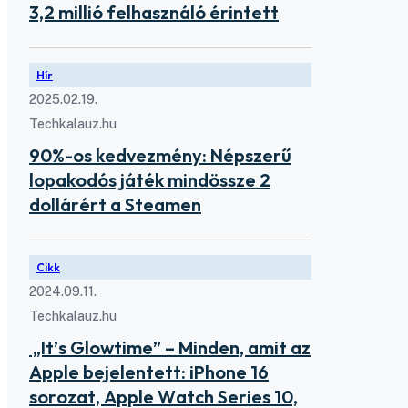
3,2 millió felhasználó érintett
Hír
2025.02.19.
Techkalauz.hu
90%-os kedvezmény: Népszerű
lopakodós játék mindössze 2
dollárért a Steamen
Cikk
2024.09.11.
Techkalauz.hu
„It’s Glowtime” – Minden, amit az
Apple bejelentett: iPhone 16
sorozat, Apple Watch Series 10,