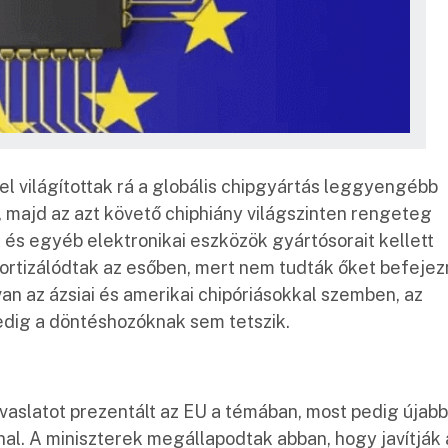
 világítottak rá a globális chipgyártás leggyengébb
, majd az azt követő chiphiány világszinten rengeteg
 és egyéb elektronikai eszközök gyártósorait kellett
amortizálódtak az esőben, mert nem tudták őket befejezn
an az ázsiai és amerikai chipóriásokkal szemben, az
pedig a döntéshozóknak sem tetszik.
avaslatot prezentált az EU a témában, most pedig újabb
al. A miniszterek megállapodtak abban, hogy javítják 