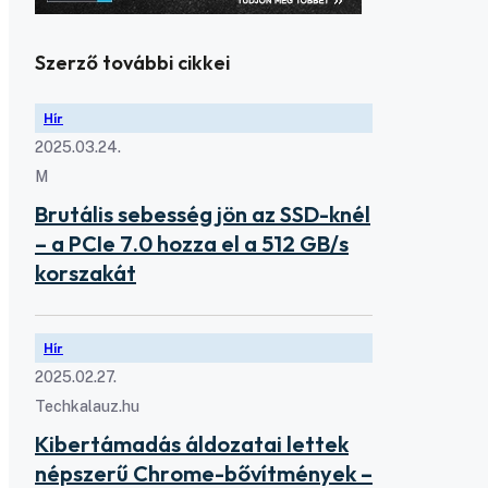
Szerző további cikkei
Hír
2025.03.24.
M
Brutális sebesség jön az SSD-knél
– a PCIe 7.0 hozza el a 512 GB/s
korszakát
Hír
2025.02.27.
Techkalauz.hu
Kibertámadás áldozatai lettek
népszerű Chrome-bővítmények –