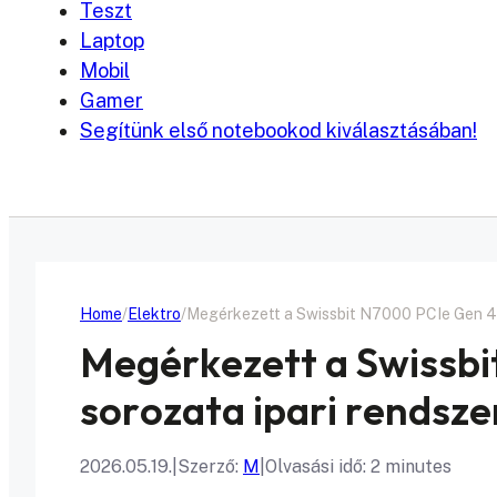
Teszt
Laptop
Mobil
Gamer
Segítünk első notebookod kiválasztásában!
Home
Elektro
Megérkezett a Swissbit N7000 PCIe Gen 4 
Megérkezett a Swissb
sorozata ipari rendsz
2026.05.19.
|
Szerző:
M
|
Olvasási idő: 2 minutes