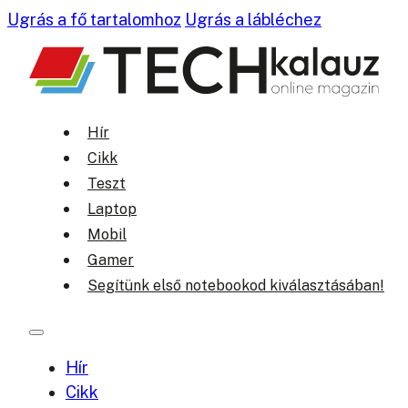
Ugrás a fő tartalomhoz
Ugrás a lábléchez
Hír
Cikk
Teszt
Laptop
Mobil
Gamer
Segítünk első notebookod kiválasztásában!
Hír
Cikk