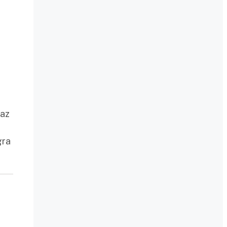
 az
gra