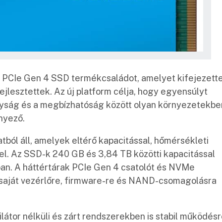
0 PCIe Gen 4 SSD termékcsaládot, amelyet kifejezett
ejlesztettek. Az új platform célja, hogy egyensúlyt
nyság és a megbízhatóság között olyan környezetekbe
nyező.
tból áll, amelyek eltérő kapacitással, hőmérsékleti
el. Az SSD-k 240 GB és 3,84 TB közötti kapacitással
n. A háttértárak PCIe Gen 4 csatolót és NVMe
t saját vezérlőre, firmware-re és NAND-csomagolásra
látor nélküli és zárt rendszerekben is stabil működés