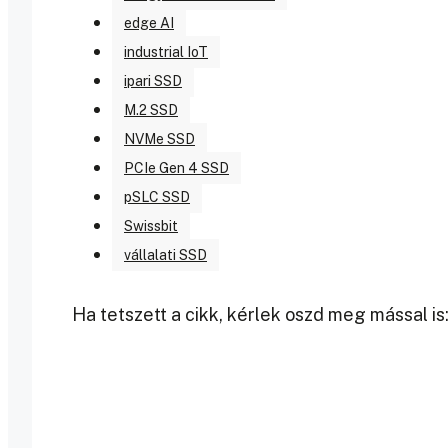
edge AI
industrial IoT
ipari SSD
M.2 SSD
NVMe SSD
PCIe Gen 4 SSD
pSLC SSD
Swissbit
vállalati SSD
Ha tetszett a cikk, kérlek oszd meg mással is