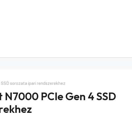
SSD sorozata ipari rendszerekhez
it N7000 PCIe Gen 4 SSD
erekhez