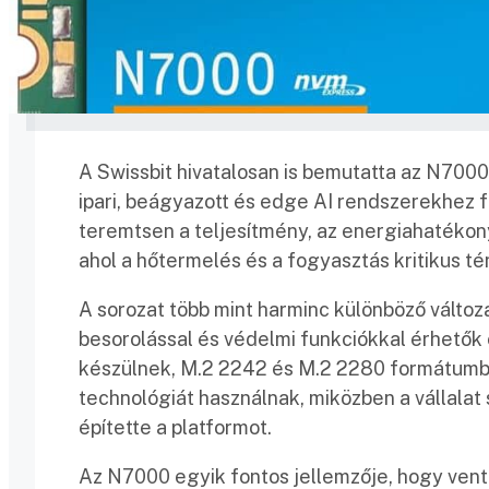
A Swissbit hivatalosan is bemutatta az N700
ipari, beágyazott és edge AI rendszerekhez f
teremtsen a teljesítmény, az energiahatéko
ahol a hőtermelés és a fogyasztás kritikus té
A sorozat több mint harminc különböző változa
besorolással és védelmi funkciókkal érhetők 
készülnek, M.2 2242 és M.2 2280 formátumba
technológiát használnak, miközben a vállala
építette a platformot.
Az N7000 egyik fontos jellemzője, hogy venti