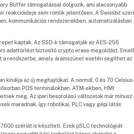
ory Buffer támogatással dolgozik, ami alacsonyabb
 reakcióideje sem romlik jelentősen. A Swissbit szeri
kben, kommunikációs rendszerekben, automatizálásban
zerepet kaptak. Az SSD-k támogatják az AES-256
ors adattörlést biztosító crypto erase megoldást. Emell
lt a rendszerbe, amely áramszünet esetén segíthet az
an kínálja az új meghajtókat. A normál, 0 és 70 Celsius
lsősorban POS terminálokban, ATM-ekben, HMI
hetnek meg. Az ipari besorolású változatok már mínusz
sek maradnak, így robotikai, PLC vagy gépi látás
N7600 szériát is készített. Ezek pSLC technológiát
ízszer nagyobb írási terhelést képes elviselni a