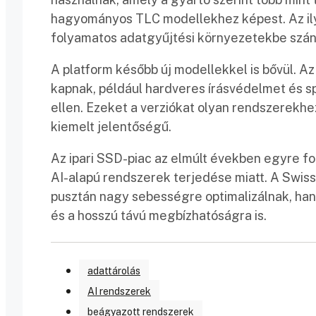
hagyományos TLC modellekhez képest. Az ily
folyamatos adatgyűjtési környezetekbe szán
A platform később új modellekkel is bővül. A
kapnak, például hardveres írásvédelmet és s
ellen. Ezeket a verziókat olyan rendszerekh
kiemelt jelentőségű.
Az ipari SSD-piac az elmúlt években egyre fo
AI-alapú rendszerek terjedése miatt. A Swissb
pusztán nagy sebességre optimalizálnak, ha
és a hosszú távú megbízhatóságra is.
adattárolás
AI rendszerek
beágyazott rendszerek