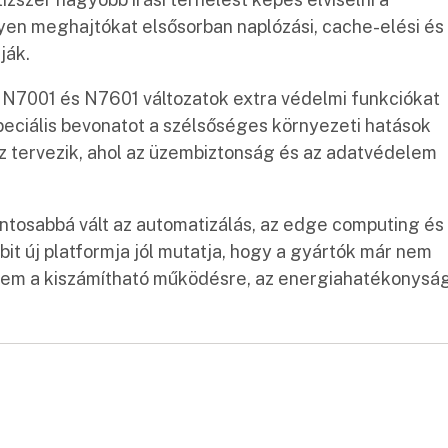
en meghajtókat elsősorban naplózási, cache-elési és
ják.
z N7001 és N7601 változatok extra védelmi funkciókat
peciális bevonatot a szélsőséges környezeti hatások
ez tervezik, ahol az üzembiztonság és az adatvédelem
ntosabbá vált az automatizálás, az edge computing és
it új platformja jól mutatja, hogy a gyártók már nem
nem a kiszámítható működésre, az energiahatékonysá