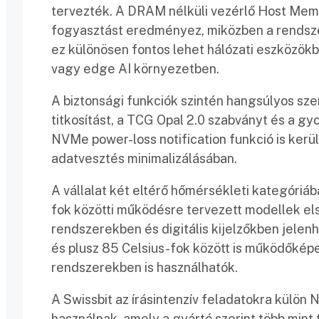
tervezték. A DRAM nélküli vezérlő Host Mem
fogyasztást eredményez, miközben a rendszer
ez különösen fontos lehet hálózati eszközö
vagy edge AI környezetben.
A biztonsági funkciók szintén hangsúlyos s
titkosítást, a TCG Opal 2.0 szabványt és a gy
NVMe power-loss notification funkció is kerü
adatvesztés minimalizálásában.
A vállalat két eltérő hőmérsékleti kategóriáb
fok közötti működésre tervezett modellek e
rendszerekben és digitális kijelzőkben jelen
és plusz 85 Celsius-fok között is működőképe
rendszerekben is használhatók.
A Swissbit az írásintenzív feladatokra külön 
használnak, amely a gyártó szerint több mint t