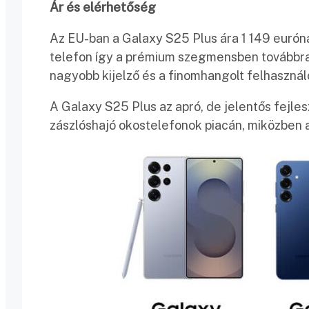
Ár és elérhetőség
Az EU-ban a Galaxy S25 Plus ára 1 149 euróná
telefon így a prémium szegmensben továbbra 
nagyobb kijelző és a finomhangolt felhasznál
A Galaxy S25 Plus az apró, de jelentős fejles
zászlóshajó okostelefonok piacán, miközben a