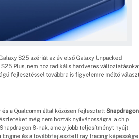
Galaxy S25 szériát az év első Galaxy Unpacked
S25 Plus, nem hoz radikális hardveres változtatásoka
gú fejlesztéssel továbbra is figyelemre méltó válasz
 és a Qualcomm által közösen fejlesztett
Snapdragon
 részleteket még nem hozták nyilvánosságra, a chip
 Snapdragon 8-nak, amely jobb teljesítményt nyújt
an Engine és a továbbfejlesztett ray tracing képessége