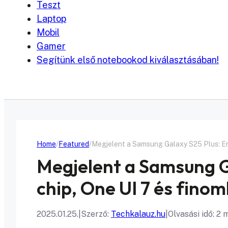
Teszt
Laptop
Mobil
Gamer
Segítünk első notebookod kiválasztásában!
Home
Featured
Megjelent a Samsung Galaxy S25 Plus: Er
Megjelent a Samsung G
chip, One UI 7 és fino
2025.01.25.
|
Szerző:
Techkalauz.hu
|
Olvasási idő: 2 