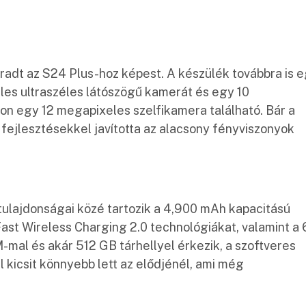
aradt az S24 Plus-hoz képest. A készülék továbbra is 
es ultraszéles látószögű kamerát és egy 10
pon egy 12 megapixeles szelfikamera található. Bár a
fejlesztésekkel javította az alacsony fényviszonyok
tulajdonságai közé tartozik a 4,900 mAh kapacitású
ast Wireless Charging 2.0 technológiákat, valamint a 
mal és akár 512 GB tárhellyel érkezik, a szoftveres
ll kicsit könnyebb lett az elődjénél, ami még