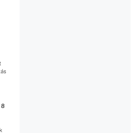
t
tás
 8
k