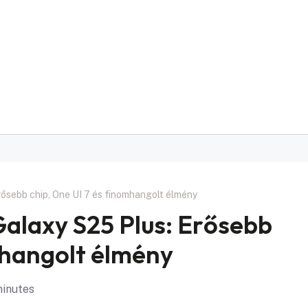
ősebb chip, One UI 7 és finomhangolt élmény
alaxy S25 Plus: Erősebb
mhangolt élmény
minutes