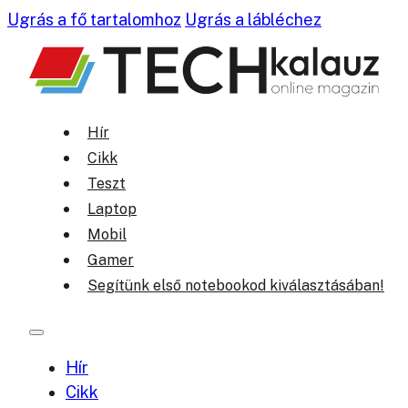
Ugrás a fő tartalomhoz
Ugrás a lábléchez
Hír
Cikk
Teszt
Laptop
Mobil
Gamer
Segítünk első notebookod kiválasztásában!
Hír
Cikk