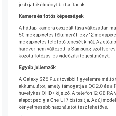
jobb játékélményt biztosítanak.
Kamera és fotós képességek
A hátlapi kamera összeállítása változatlan m
50 megapixeles főkamerát, egy 12 megapixel
megapixeles telefotó lencsét kínál. Az előla
hardver nem változott, a Samsung szoftveres 
közötti fotózási és videózási teljesítményt.
Egyéb jellemzők
A Galaxy S25 Plus további figyelemre méltó 
akkumulátor, amely támogatja a QC 2.0 és a F
hüvelykes QHD+ kijelző. A telefon 12 GB RAM-
alapot pedig a One UI 7 biztosítja. Az új mode
kényelmesebb használatot tesz lehetővé.