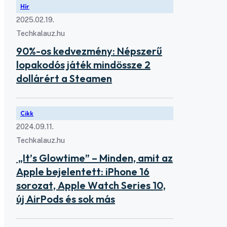
Hír
2025.02.19.
Techkalauz.hu
90%-os kedvezmény: Népszerű
lopakodós játék mindössze 2
dollárért a Steamen
Cikk
2024.09.11.
Techkalauz.hu
„It’s Glowtime” – Minden, amit az
Apple bejelentett: iPhone 16
sorozat, Apple Watch Series 10,
új AirPods és sok más