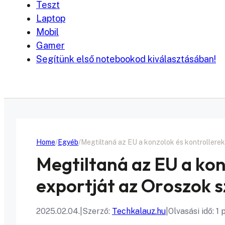
Teszt
Laptop
Mobil
Gamer
Segítünk első notebookod kiválasztásában!
Home
Egyéb
Megtiltaná az EU a konzolok és kontrollere
Megtiltaná az EU a kon
exportját az Oroszok 
2025.02.04.
|
Szerző:
Techkalauz.hu
|
Olvasási idő: 1 