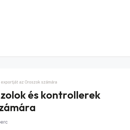
k exportját az Oroszok számára
zolok és kontrollerek
számára
perc