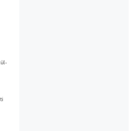
ül-
ti