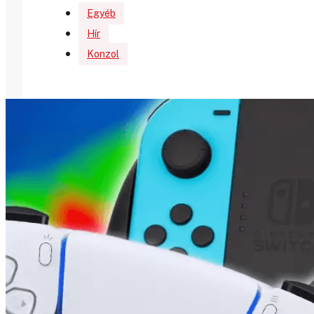
Egyéb
Hír
Konzol