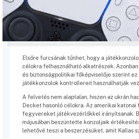
Elsőre furcsának tűnhet, hogy a játékkonzolok
célokra felhasználható alkatrészek. Azonban a
és biztonságpolitikai főképviselője szerint ez
játékkonzolok kontrollereit használhatják ve
A felvetés nem alaptalan, hiszen az ukrán ha
Decket hasonló célokra. Az amerikai katonai 
fegyvereket játékvezérlőkkel irányítsanak. B
májusában beszüntette konzoljaik értékesíté
lehetővé teszi a beszerzésüket, amit Kallas 