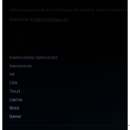
Online magazinunk a technológiai újításokkal, érkező fejlesztés
Kapcsolat:
info@techkalauz.hu
Adatkezelési tájékoztató
Impresszum
Hír
Cikk
Teszt
Laptop
Mobil
Gamer