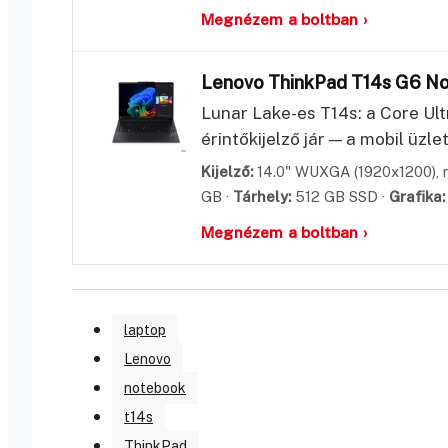
Megnézem a boltban ›
Lenovo ThinkPad T14s G6 
Lunar Lake-es T14s: a Core Ul
érintőkijelző jár — a mobil üzle
Kijelző:
14.0" WUXGA (1920x1200), m
GB ·
Tárhely:
512 GB SSD ·
Grafika:
Megnézem a boltban ›
laptop
Lenovo
notebook
t14s
ThinkPad