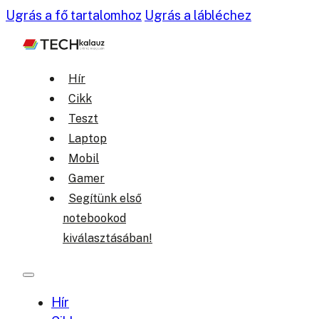
Ugrás a fő tartalomhoz
Ugrás a lábléchez
Hír
Cikk
Teszt
Laptop
Mobil
Gamer
Segítünk első
notebookod
kiválasztásában!
Hír