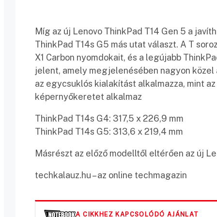
Míg az új Lenovo ThinkPad T14 Gen 5 a javít
ThinkPad T14s G5 más utat választ. A T soro
X1 Carbon nyomdokait, és a legújabb ThinkPad
jelent, amely megjelenésében nagyon közel á
az egycsuklós kialakítást alkalmazza, mint a
képernyőkeretet alkalmaz
ThinkPad T14s G4: 317,5 x 226,9 mm
ThinkPad T14s G5: 313,6 x 219,4 mm
Másrészt az előző modelltől eltérően az új 
techkalauz.hu – az online techmagazin
A CIKKHEZ KAPCSOLÓDÓ AJÁNLAT