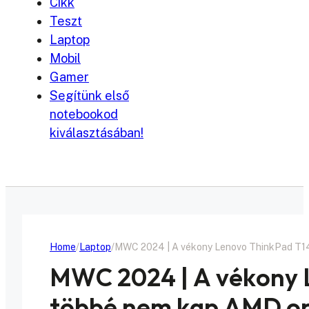
Cikk
Teszt
Laptop
Mobil
Gamer
Segítünk első
notebookod
kiválasztásában!
Home
Laptop
MWC 2024 | A vékony Lenovo ThinkPad T14
MWC 2024 | A vékony 
többé nem kap AMD op