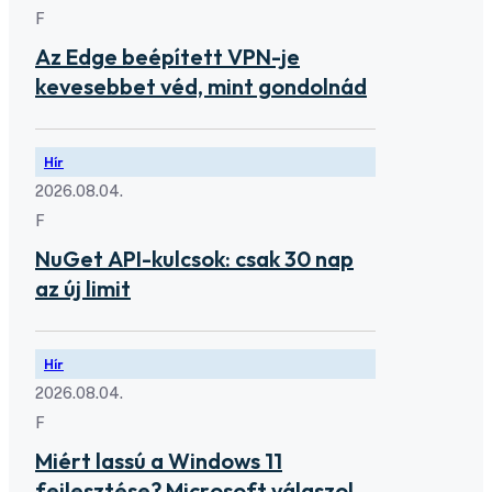
F
Az Edge beépített VPN-je
kevesebbet véd, mint gondolnád
Hír
2026.08.04.
F
NuGet API-kulcsok: csak 30 nap
az új limit
Hír
2026.08.04.
F
Miért lassú a Windows 11
fejlesztése? Microsoft válaszol