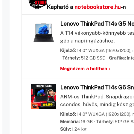
Kapható a
notebookstore.hu
-n
Lenovo ThinkPad T14s G5 N
A T14 vékonyabb-könnyebb testv
gép a napi ingázáshoz.
Kijelző:
14.0" WUXGA (1920x1200), m
·
Tárhely:
512 GB SSD ·
Grafika:
Inte
Megnézem a boltban ›
Lenovo ThinkPad T14s G6 S
ARM-os ThinkPad: Snapdragon 
csendes, hűvös, mindig kész g
Kijelző:
14.0" WUXGA (1920x1200), m
Memória:
16 GB ·
Tárhely:
512 GB S
Súly:
1.24 kg