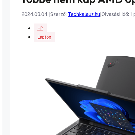
2024.03.04.
|
Szerző:
Techkalauz.hu
|
Olvasási idő: 1
Hír
Laptop