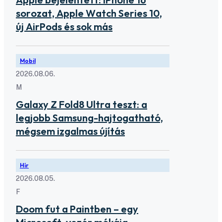
sorozat, Apple Watch Series 10,
új AirPods és sok más
Mobil
2026.08.06.
M
Galaxy Z Fold8 Ultra teszt: a
legjobb Samsung-hajtogatható,
mégsem izgalmas újítás
Hír
2026.08.05.
F
Doom fut a Paintben – egy