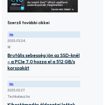
Szerző további cikkei
Hír
2025.03.24.
M
Brutális sebesség jön az SSD-knél
– a PCIe 7.0 hozza el a 512 GB/s
korszakát
Hír
2025.02.27.
Techkalauz.hu
Kibertámadás áldozatai lettek