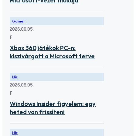
Microsoft-vezér mókája
Gamer
2026.08.05.
F
Xbox 360 játékok PC-n:
kiszivárgott a Microsoft terve
Hír
2026.08.05.
F
Windows Insider figyelem: egy
heted van frissíteni
Hír