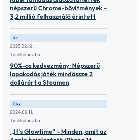
népszerű Chrome-bővítmények –
3,2 millió felhasználó érintett
Hír
2025.02.19.
Techkalauz.hu
90%-os kedvezmény: Népszerű
lopakodós játék mindössze 2
dollárért a Steamen
Cikk
2024.09.11.
Techkalauz.hu
„It’s Glowtime” – Minden, amit az
Apple bejelentett: iPhone 16