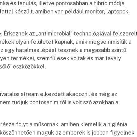
ka és tanulás, illetve pontosabban a hibrid módja
attal készült, amiben van például monitor, laptopok,
 Érkeznek az „antimicrobial” technológiával felszerel
rmékek olyan felületet kapnak, amik megsemmisítik a
zaz egy hatalmas lépést tesznek a magasabb szintű
ilyen termékei, szemfülesek voltak és már tavaly
usölő” eszközökkel.
vatalos stream elkezdett akadozni, és még az
t nem tudjuk pontosan miről is volt szó azokban a
észe folyt a műsornak, amiben kiemelik a higiénia
k köszönhetően maguk az emberek is jobban figyelnek