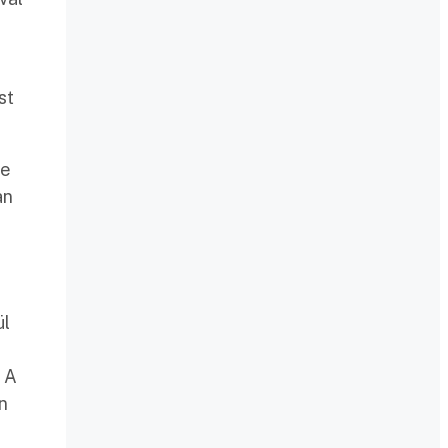
st
be
an
ül
. A
n