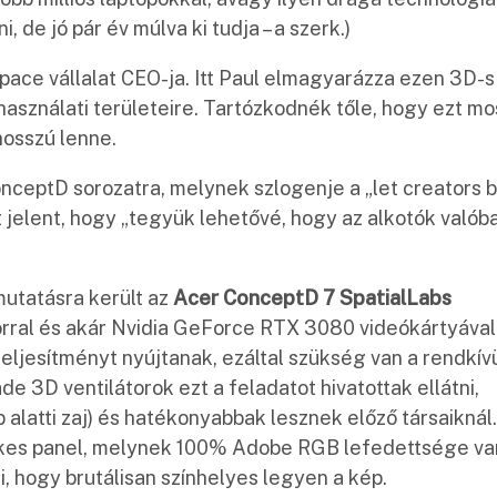
, de jó pár év múlva ki tudja – a szerk.)
Space vállalat CEO-ja. Itt Paul elmagyarázza ezen 3D-s
használati területeire. Tartózkodnék tőle, hogy ezt mo
hosszú lenne.
nceptD sorozatra, melynek szlogenje a „let creators 
 jelent, hogy „tegyük lehetővé, hogy az alkotók valób
utatásra került az
Acer ConceptD 7 SpatialLabs
szorral és akár Nvidia GeForce RTX 3080 videókártyával
eljesítményt nyújtanak, ezáltal szükség van a rendkív
de 3D ventilátorok ezt a feladatot hivatottak ellátni,
 alatti zaj) és hatékonyabbak lesznek előző társaiknál
ykes panel, melynek 100% Adobe RGB lefedettsége va
i, hogy brutálisan színhelyes legyen a kép.