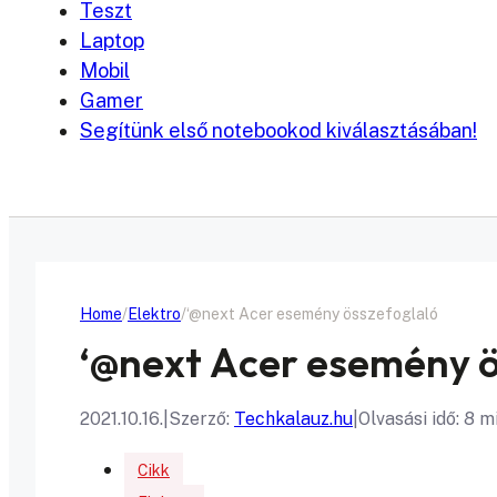
Teszt
Laptop
Mobil
Gamer
Segítünk első notebookod kiválasztásában!
Home
Elektro
‘@next Acer esemény összefoglaló
‘@next Acer esemény ö
2021.10.16.
|
Szerző:
Techkalauz.hu
|
Olvasási idő: 8 m
Cikk