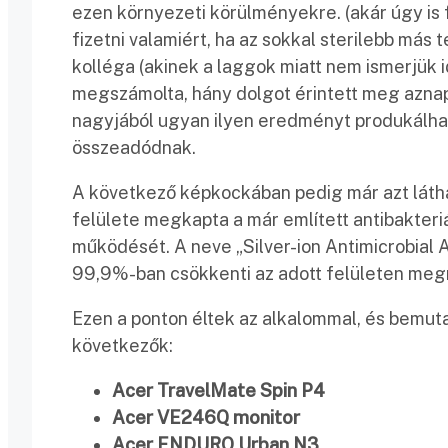
ezen környezeti körülményekre. (akár úgy is
fizetni valamiért, ha az sokkal sterilebb más 
kolléga (akinek a laggok miatt nem ismerjük 
megszámolta, hány dolgot érintett meg aznap.
nagyjából ugyan ilyen eredményt produkálha
összeadódnak.
A következő képkockában pedig már azt látha
felülete megkapta a már említett antibakteri
működését. A neve „Silver-ion Antimicrobial 
99,9%-ban csökkenti az adott felületen meg
Ezen a ponton éltek az alkalommal, és bemutat
következők:
Acer TravelMate Spin P4
Acer VE246Q monitor
Acer ENDURO Urban N3