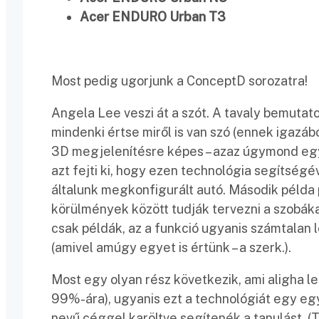
Acer ENDURO Urban T3
Most pedig ugorjunk a ConceptD sorozatra!
Angela Lee veszi át a szót. A tavaly bemutat
mindenki értse miről is van szó (ennek igazá
3D megjelenítésre képes – azaz úgymond egy 
azt fejti ki, hogy ezen technológia segítségé
általunk megkonfigurált autó. Második példa
körülmények között tudják tervezni a szobák
csak példák, az a funkció ugyanis számtalan l
(amivel amúgy egyet is értünk – a szerk.).
Most egy olyan rész következik, ami aligha les
99%-ára), ugyanis ezt a technológiát egy eg
nevű céggel karöltve segítenék a tanulást. (T