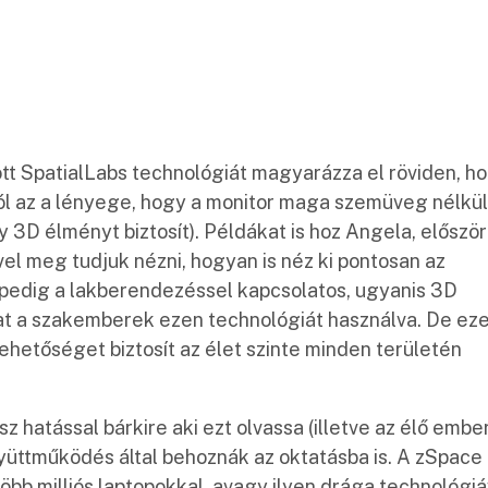
ott SpatialLabs technológiát magyarázza el röviden, h
ból az a lényege, hogy a monitor maga szemüveg nélkül
3D élményt biztosít). Példákat is hoz Angela, először
vel meg tudjuk nézni, hogyan is néz ki pontosan az
 pedig a lakberendezéssel kapcsolatos, ugyanis 3D
at a szakemberek ezen technológiát használva. De ez
ehetőséget biztosít az élet szinte minden területén
z hatással bárkire aki ezt olvassa (illetve az élő embe
yüttműködés által behoznák az oktatásba is. A zSpace
öbb milliós laptopokkal, avagy ilyen drága technológiá