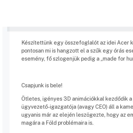
Készítettünk egy összefoglalót az idei Acer
pontosan mi is hangzott el a szűk egy órás 
esemény, fő szlogenjük pedig a „made for hum
Csapjunk is bele!
Ötletes, igényes 3D animációkkal kezdődik a 
ügyvezető-igazgatója (avagy CEO) áll a kamer
ugyanis már az elején leszögezte, hogy az e
magára a Föld problémaira is.