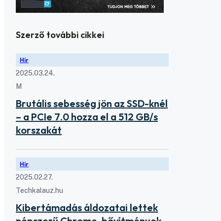
Szerző további cikkei
Hír
2025.03.24.
M
Brutális sebesség jön az SSD-knél
– a PCIe 7.0 hozza el a 512 GB/s
korszakát
Hír
2025.02.27.
Techkalauz.hu
Kibertámadás áldozatai lettek
népszerű Chrome-bővítmények –