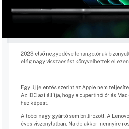
2023 első negyedéve lehangolónak bizonyult 
elég nagy visszaesést könyvelhettek el ezen
Egy új jelentés szerint az Apple nem teljesítet
Az IDC azt állítja, hogy a cupertinói óriás 
hez képest.
A többi nagy gyártó sem brillírozott. A Lenov
éves viszonylatban. Na de akkor mennyire ros