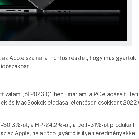
az Apple számára. Fontos részlet, hogy más gyártók i
 időszakban.
t valami jól 2023 Q1-ben – már ami a PC eladásait illeti
Mac-ek és MacBookok eladása jelentősen csökkent 2022 
o -30,3%-ot, a HP -24,2%-ot, a Dell -31%-ot produkált
sz az Apple, ha a többi gyártó is ilyen eredményekkel