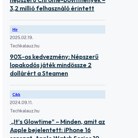
3,2 millió felhasználó érintett
Hír
2025.02.19.
Techkalauz.hu
90%-os kedvezmény: Népszerű
lopakodós játék mindössze 2
dollárért a Steamen
Cikk
2024.09.11.
Techkalauz.hu
„It’s Glowtime” – Minden, amit az
Apple bejelentett: iPhone 16