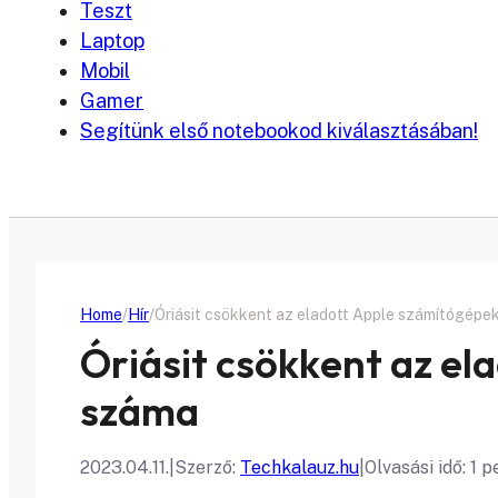
Teszt
Laptop
Mobil
Gamer
Segítünk első notebookod kiválasztásában!
Home
Hír
Óriásit csökkent az eladott Apple számítógépe
Óriásit csökkent az e
száma
2023.04.11.
|
Szerző:
Techkalauz.hu
|
Olvasási idő: 1 p