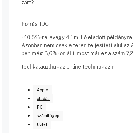
zárt?
Forrás: IDC
-40,5%-ra, avagy 4,1 millió eladott példányra
Azonban nem csak e téren teljesített alul az 
ben még 8,6%-on állt, most már ez a szám 7,
techkalauz.hu – az online techmagazin
Apple
eladás
PC
számítógép
Üzlet