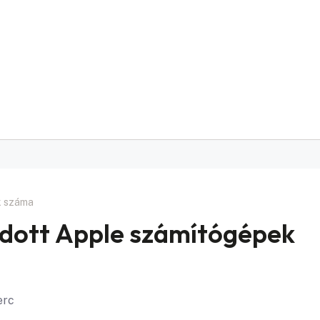
k száma
ladott Apple számítógépek
erc