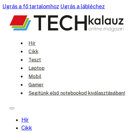
Ugrás a fő tartalomhoz
Ugrás a lábléchez
Hír
Cikk
Teszt
Laptop
Mobil
Gamer
Segítünk első notebookod kiválasztásában!
Hír
Cikk