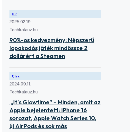
Hír
2025.02.19.
Techkalauz.hu
90%-os kedvezmény: Népszerű
lopakodós játék mindössze 2
dollárért a Steamen
Cikk
2024.09.11.
Techkalauz.hu
„It’s Glowtime” – Minden, amit az
Apple bejelentett: iPhone 16
sorozat, Apple Watch Series 10,
új AirPods és sok más