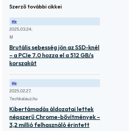
Szerző további cikkei
Hír
2025.03.24.
M
Brutális sebesség jön az SSD-knél
– a PCIe 7.0 hozza el a 512 GB/s
korszakát
Hír
2025.02.27.
Techkalauz.hu
Kibertámadás áldozatai lettek
népszerű Chrome-bővítmények –
3,2 millió felhasználó érintett