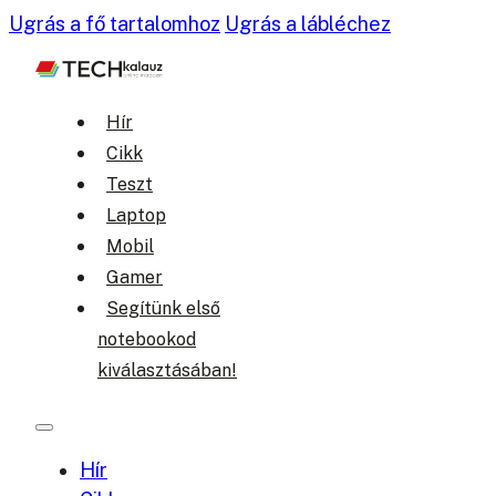
Ugrás a fő tartalomhoz
Ugrás a lábléchez
Hír
Cikk
Teszt
Laptop
Mobil
Gamer
Segítünk első
notebookod
kiválasztásában!
Hír