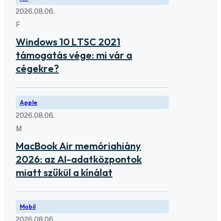
2026.08.06.
F
Windows 10 LTSC 2021
támogatás vége: mi vár a
cégekre?
Apple
2026.08.06.
M
MacBook Air memóriahiány
2026: az AI-adatközpontok
miatt szűkül a kínálat
Mobil
2026.08.06.