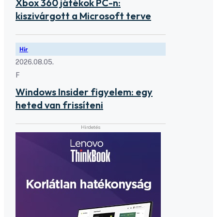
Xbox 360 játékok PC-n:
kiszivárgott a Microsoft terve
Hír
2026.08.05.
F
Windows Insider figyelem: egy
heted van frissíteni