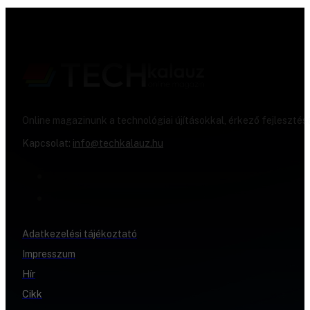
Online magazinunk a technológiai újításokkal, érkező fejlesztés
Kapcsolat:
info@techkalauz.hu
Adatkezelési tájékoztató
Impresszum
Hír
Cikk