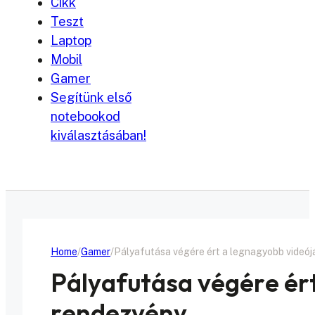
Cikk
Teszt
Laptop
Mobil
Gamer
Segítünk első
notebookod
kiválasztásában!
Home
Gamer
Pályafutása végére ért a legnagyobb videó
Pályafutása végére ér
rendezvény