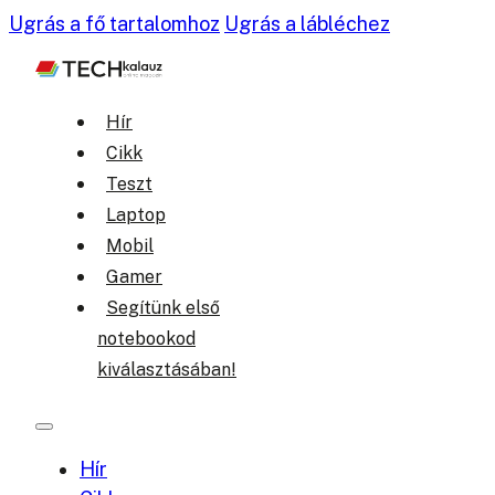
Ugrás a fő tartalomhoz
Ugrás a lábléchez
Hír
Cikk
Teszt
Laptop
Mobil
Gamer
Segítünk első
notebookod
kiválasztásában!
Hír