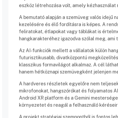
eszköz létrehozása volt, amely kézhasználat
A bemutató alapján a szemüveg valós idejű 
kezelésére és élő fordításra is képes. A ren
feliratokat, étlapokat vagy táblákat is értelm
hangkarakteréhez igazodva szólal meg, ami
Az AI-funkciók mellett a vállalatok külön han
futurisztikusabb, divatközpontú megközelítés
klasszikus formavilágot alkalmaz. A cél látha
hanem hétköznapi szemüvegként jelenjen m
A hardveres részletek egyelőre nem teljesek
mikrofonokat, hangszórókat és folyamatos AI
Android XR platform és a Gemini mesterséges 
környezetet és reagál a felhasználó kéréseir
A projekt stratégiai szempontból is fontos le