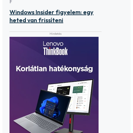
F
Windows Insider figyelem: egy
heted van frissíteni