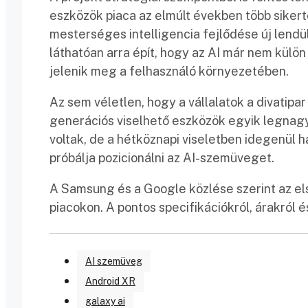
eszközök piaca az elmúlt években több sikert
mesterséges intelligencia fejlődése új lend
láthatóan arra épít, hogy az AI már nem külö
jelenik meg a felhasználó környezetében.
Az sem véletlen, hogy a vállalatok a divatipa
generációs viselhető eszközök egyik legnagy
voltak, de a hétköznapi viseletben idegenül
próbálja pozicionálni az AI-szemüveget.
A Samsung és a Google közlése szerint az e
piacokon. A pontos specifikációkról, árakról 
AI szemüveg
Android XR
galaxy ai