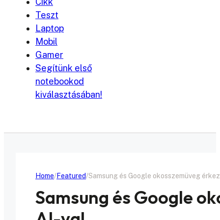
Cikk
Teszt
Laptop
Mobil
Gamer
Segítünk első
notebookod
kiválasztásában!
Home
Featured
Samsung és Google okosszemüveg érkezi
Samsung és Google ok
AI-val