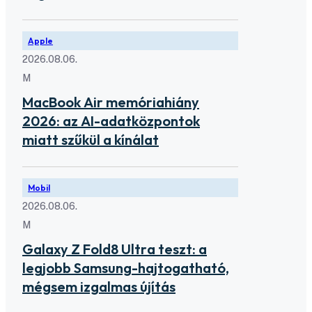
Apple
2026.08.06.
M
MacBook Air memóriahiány
2026: az AI-adatközpontok
miatt szűkül a kínálat
Mobil
2026.08.06.
M
Galaxy Z Fold8 Ultra teszt: a
legjobb Samsung-hajtogatható,
mégsem izgalmas újítás