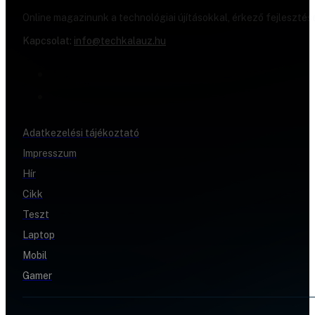
Online magazinunk a technológiai újításokkal, érkező fejlesztés
Kapcsolat:
info@techkalauz.hu
Adatkezelési tájékoztató
Impresszum
Hír
Cikk
Teszt
Laptop
Mobil
Gamer