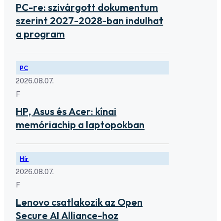
PC-re: szivárgott dokumentum
szerint 2027-2028-ban indulhat
a program
PC
2026.08.07.
F
HP, Asus és Acer: kínai
memóriachip a laptopokban
Hír
2026.08.07.
F
Lenovo csatlakozik az Open
Secure AI Alliance-hoz