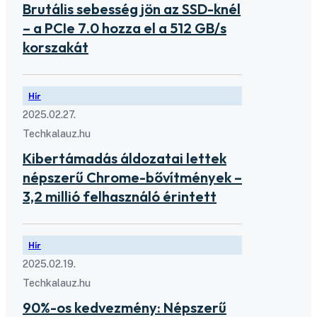
Brutális sebesség jön az SSD-knél
– a PCIe 7.0 hozza el a 512 GB/s
korszakát
Hír
2025.02.27.
Techkalauz.hu
Kibertámadás áldozatai lettek
népszerű Chrome-bővítmények –
3,2 millió felhasználó érintett
Hír
2025.02.19.
Techkalauz.hu
90%-os kedvezmény: Népszerű