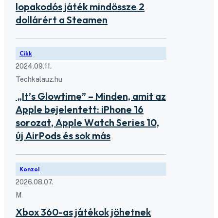
lopakodós játék mindössze 2
dollárért a Steamen
Cikk
2024.09.11.
Techkalauz.hu
„It’s Glowtime” – Minden, amit az
Apple bejelentett: iPhone 16
sorozat, Apple Watch Series 10,
új AirPods és sok más
Konzol
2026.08.07.
M
Xbox 360-as játékok jöhetnek