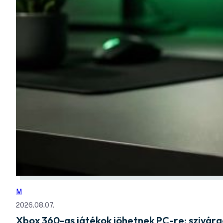
M
2026.08.07.
Xbox 360-as játékok jöhetnek PC-re: szivá