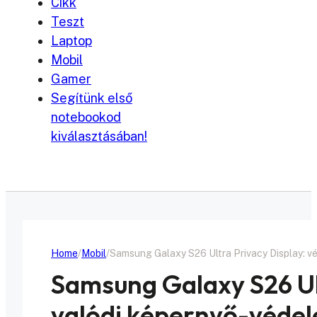
Cikk
Teszt
Laptop
Mobil
Gamer
Segítünk első
notebookod
kiválasztásában!
Home
Mobil
Samsung Galaxy S26 Ultra Privacy Display: vé
Samsung Galaxy S26 Ul
valódi képernyő-védel