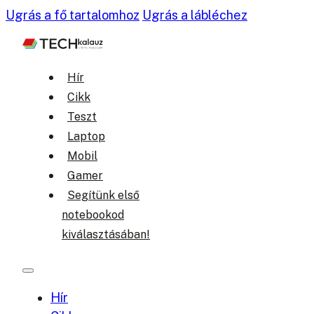
Ugrás a fő tartalomhoz
Ugrás a lábléchez
Hír
Cikk
Teszt
Laptop
Mobil
Gamer
Segítünk első
notebookod
kiválasztásában!
Hír