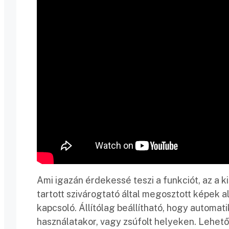
Ami igazán érdekessé teszi a funkciót, az a 
tartott szivárogtató által megosztott képek a
kapcsoló. Állítólag beállítható, hogy autom
használatakor, vagy zsúfolt helyeken. Lehetős