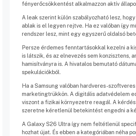
fényerőcsökkentést alkalmazzon aktív állapot
A leak szerint külön szabályozható lesz, hog
ablak is el legyen rejtve. Ha ez valóban így m
rendszer lesz, mint egy egyszerű oldalsó bete
Persze érdemes fenntartásokkal kezelni a k
is látszik, és az elnevezés sem konzisztens, am
hamisítványra is. A hivatalos bemutató dátuma
spekulációkból.
Ha a Samsung valóban hardveres-szoftveres i
marketingtrükkön. A digitális adatvédelem edd
viszont a fizikai környezetre reagál. A kérdé
szeretne kéretlenül betekintést engedni a k
A Galaxy S26 Ultra így nem feltétlenül spec
hozhat újat. És ebben a kategóriában néha po