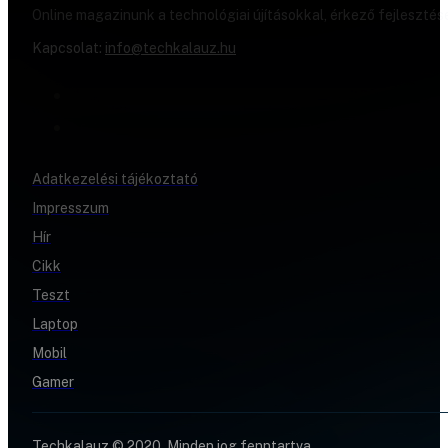
Online magazinunk a technológiai újításokkal, érkező fejlesztés
Kapcsolat:
info@techkalauz.hu
Adatkezelési tájékoztató
Impresszum
Hír
Cikk
Teszt
Laptop
Mobil
Gamer
Techkalauz © 2020. Minden jog fenntartva.