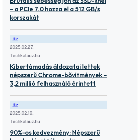
Brutális sebesség jön az SSD-knél
– a PCIe 7.0 hozza el a 512 GB/s
korszakát
Hír
2025.02.27.
Techkalauz.hu
Kibertámadás áldozatai lettek
népszerű Chrome-bővítmények –
3,2 millió felhasználó érintett
Hír
2025.02.19.
Techkalauz.hu
90%-os kedvezmény: Népszerű