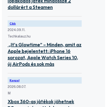
lopakodós játék mindössze 2
dollárért a Steamen
Cikk
2024.09.11.
Techkalauz.hu
„It’s Glowtime” – Minden, amit az
Apple bejelentett: iPhone 16
sorozat, Apple Watch Series 10,
új AirPods és sok más
Konzol
2026.08.07.
M
Xbox 360-as játékok jöhetnek