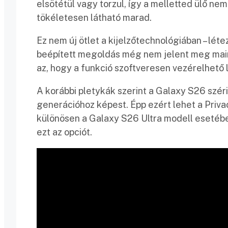
elsötétül vagy torzul, így a melletted ülő nem
tökéletesen látható marad.
Ez nem új ötlet a kijelzőtechnológiában – létez
beépített megoldás még nem jelent meg main
az, hogy a funkció szoftveresen vezérelhető 
A korábbi pletykák szerint a Galaxy S26 szé
generációhoz képest. Épp ezért lehet a Priva
különösen a Galaxy S26 Ultra modell esetébe
ezt az opciót.