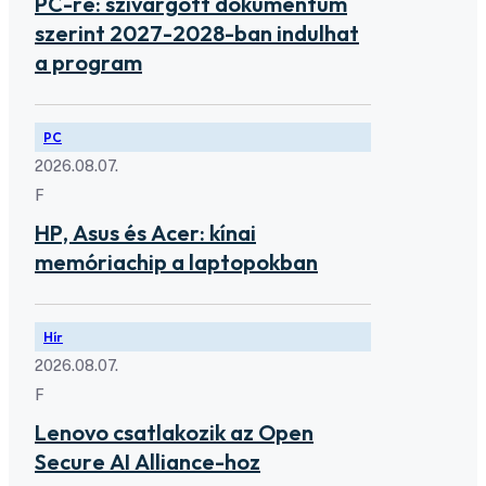
PC-re: szivárgott dokumentum
szerint 2027-2028-ban indulhat
a program
PC
2026.08.07.
F
HP, Asus és Acer: kínai
memóriachip a laptopokban
Hír
2026.08.07.
F
Lenovo csatlakozik az Open
Secure AI Alliance-hoz