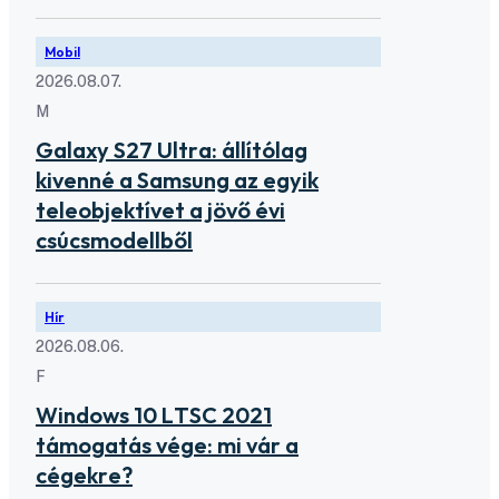
Mobil
2026.08.07.
M
Galaxy S27 Ultra: állítólag
kivenné a Samsung az egyik
teleobjektívet a jövő évi
csúcsmodellből
Hír
2026.08.06.
F
Windows 10 LTSC 2021
támogatás vége: mi vár a
cégekre?