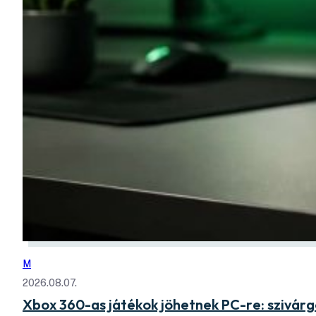
M
2026.08.07.
Xbox 360-as játékok jöhetnek PC-re: szivá