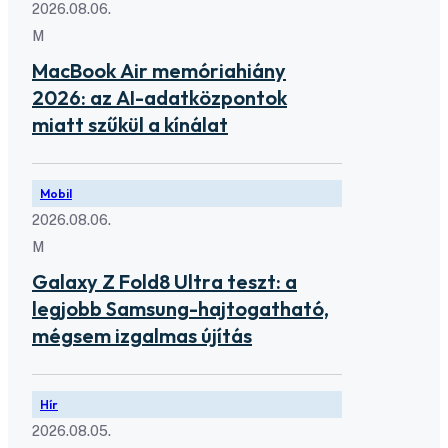
2026.08.06.
M
MacBook Air memóriahiány
2026: az AI-adatközpontok
miatt szűkül a kínálat
Mobil
2026.08.06.
M
Galaxy Z Fold8 Ultra teszt: a
legjobb Samsung-hajtogatható,
mégsem izgalmas újítás
Hír
2026.08.05.