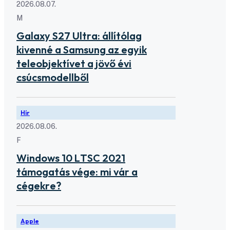
2026.08.07.
M
Galaxy S27 Ultra: állítólag
kivenné a Samsung az egyik
teleobjektívet a jövő évi
csúcsmodellből
Hír
2026.08.06.
F
Windows 10 LTSC 2021
támogatás vége: mi vár a
cégekre?
Apple