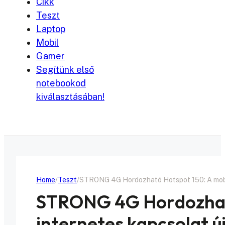
Cikk
Teszt
Laptop
Mobil
Gamer
Segítünk első
notebookod
kiválasztásában!
Home
Teszt
STRONG 4G Hordozható Hotspot 150: A mobil
STRONG 4G Hordozható
internetes kapcsolat ú