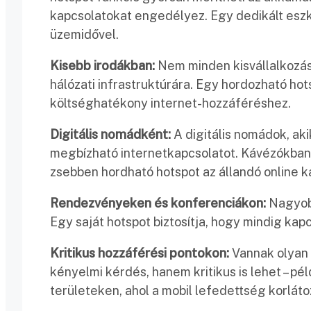
kapcsolatokat engedélyez. Egy dedikált eszkö
üzemidővel.
Kisebb irodákban:
Nem minden kisvállalkozás
hálózati infrastruktúrára. Egy hordozható ho
költséghatékony internet-hozzáféréshez.
Digitális nomádként:
A digitális nomádok, aki
megbízható internetkapcsolatot. Kávézókban
zsebben hordható hotspot az állandó online k
Rendezvényeken és konferenciákon:
Nagyobb
Egy saját hotspot biztosítja, hogy mindig ka
Kritikus hozzáférési pontokon:
Vannak olyan 
kényelmi kérdés, hanem kritikus is lehet – p
területeken, ahol a mobil lefedettség korláto