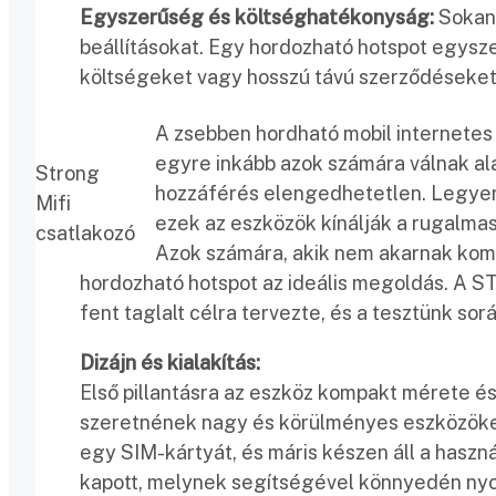
Egyszerűség és költséghatékonyság:
Sokan 
beállításokat. Egy hordozható hotspot egysze
költségeket vagy hosszú távú szerződéseket 
A
zsebben hordható mobil internete
egyre inkább azok számára válnak al
Strong
hozzáférés elengedhetetlen. Legyen 
Mifi
ezek az eszközök kínálják a rugalma
csatlakozó
Azok számára, akik nem akarnak komp
hordozható hotspot az ideális megoldás. A 
fent taglalt célra tervezte, és a tesztünk so
Dizájn és kialakítás:
Első pillantásra az eszköz kompakt mérete és l
szeretnének nagy és körülményes eszközöket
egy SIM-kártyát, és máris készen áll a használ
kapott, melynek segítségével könnyedén nyom