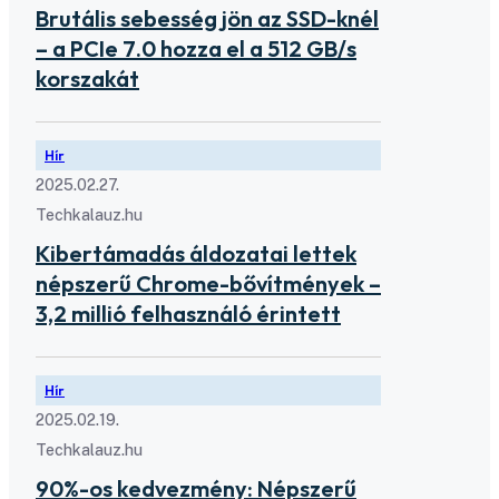
Brutális sebesség jön az SSD-knél
– a PCIe 7.0 hozza el a 512 GB/s
korszakát
Hír
2025.02.27.
Techkalauz.hu
Kibertámadás áldozatai lettek
népszerű Chrome-bővítmények –
3,2 millió felhasználó érintett
Hír
2025.02.19.
Techkalauz.hu
90%-os kedvezmény: Népszerű