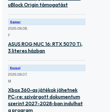
uBlock Origin támogatást
Gamer
2026.08.08.
F
ASUS ROG NUC 16: RTX 5070 Ti,
3 literes házban
Konzol
2026.08.07.
M
Xbox 360-as játékok jöhetnek
PC-re: szivárgott dokumentum
szerint 2027-2028-ban indulhat
a program