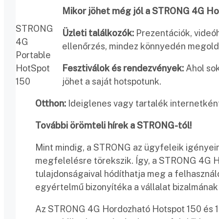
Mikor jöhet még jól a STRONG 4G Ho
STRONG
Üzleti találkozók:
Prezentációk, videó
4G
ellenőrzés, mindez könnyedén megol
Portable
HotSpot
Fesztiválok és rendezvények:
Ahol sok
150
jöhet a saját hotspotunk.
Otthon:
Ideiglenes vagy tartalék internetként
További örömteli hírek a STRONG-tól!
Mint mindig, a STRONG az ügyfeleik igényein
megfelelésre törekszik. Így, a STRONG 4G H
tulajdonságaival hódíthatja meg a felhaszná
egyértelmű bizonyítéka a vállalat bizalmának
Az STRONG 4G Hordozható Hotspot 150 és 15