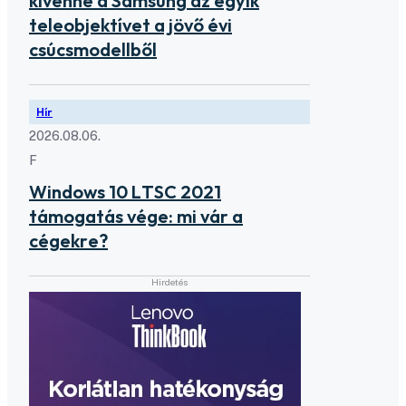
kivenné a Samsung az egyik
teleobjektívet a jövő évi
csúcsmodellből
Hír
2026.08.06.
F
Windows 10 LTSC 2021
támogatás vége: mi vár a
cégekre?