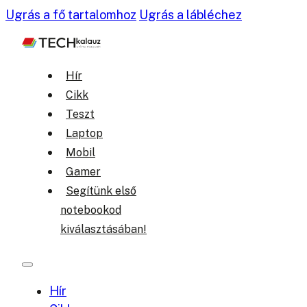
Ugrás a fő tartalomhoz
Ugrás a lábléchez
Hír
Cikk
Teszt
Laptop
Mobil
Gamer
Segítünk első
notebookod
kiválasztásában!
Hír