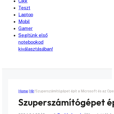
Cikk
Teszt
Laptop
Mobil
Gamer
Segítünk első
notebookod
kiválasztásában!
Home
Hír
Szuperszámítógépet épít a Microsoft és az Op
Szuperszámítógépet ép