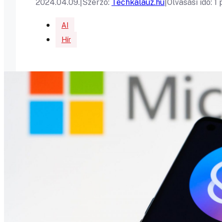
2024.04.09.
|
Szerző:
Techkalauz.hu
|
Olvasási idő: 1
AI
Hír