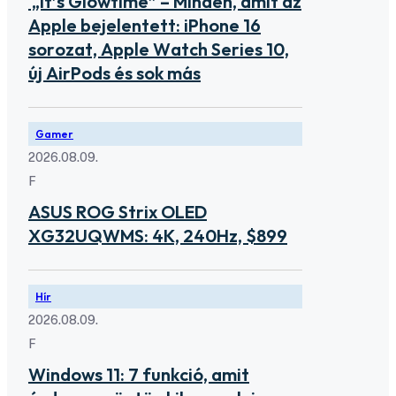
„It’s Glowtime” – Minden, amit az
Apple bejelentett: iPhone 16
sorozat, Apple Watch Series 10,
új AirPods és sok más
Gamer
2026.08.09.
F
ASUS ROG Strix OLED
XG32UQWMS: 4K, 240Hz, $899
Hír
2026.08.09.
F
Windows 11: 7 funkció, amit