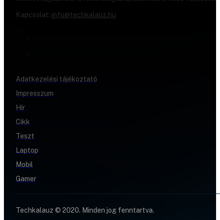
Kapcsolat:
info@techkalauz.hu
Adatkezelési tájékoztató
Impresszum
Hír
Cikk
Teszt
Laptop
Mobil
Gamer
Techkalauz © 2020. Minden jog fenntartva.