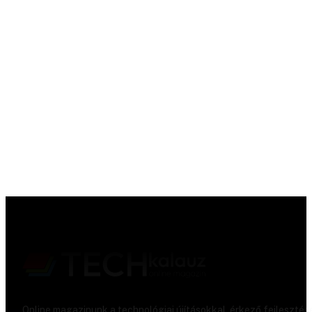
Online magazinunk a technológiai újításokkal, érkező fejlesztés