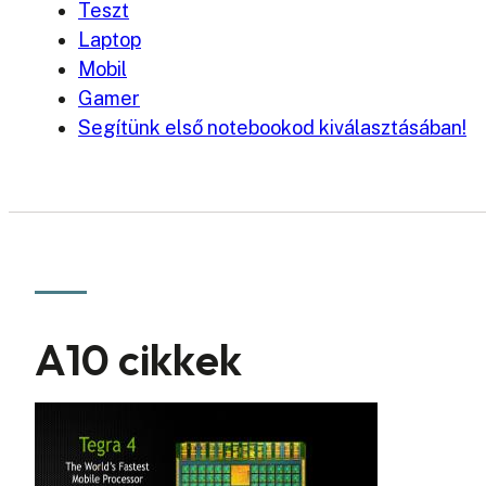
Teszt
Laptop
Mobil
Gamer
Segítünk első notebookod kiválasztásában!
A10 cikkek