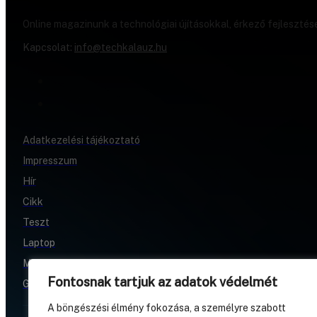
Online magazinunk a technológiai újításokkal, érkező fejlesztés
Kapcsolat:
info@techkalauz.hu
Adatkezelési tájékoztató
Impresszum
Hír
Cikk
Teszt
Laptop
Mobil
Fontosnak tartjuk az adatok védelmét
Gamer
A böngészési élmény fokozása, a személyre szabott