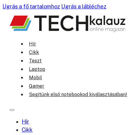
Ugrás a fő tartalomhoz
Ugrás a lábléchez
Hír
Cikk
Teszt
Laptop
Mobil
Gamer
Segítünk első notebookod kiválasztásában!
Hír
Cikk