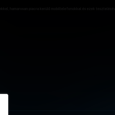
ekkel, hamarosan piacra kerülő mobiltelefonokkal és ezek tesztelésév