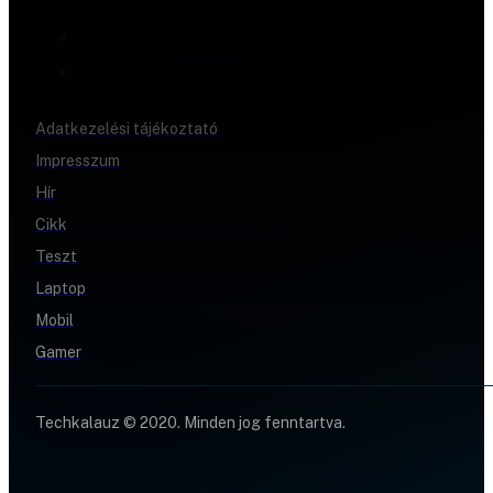
Adatkezelési tájékoztató
Impresszum
Hír
Cikk
Teszt
Laptop
Mobil
Gamer
Techkalauz © 2020. Minden jog fenntartva.