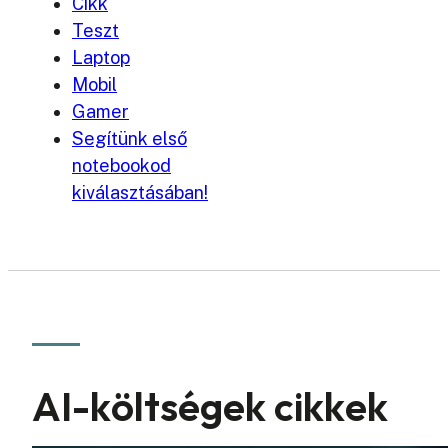
Cikk
Teszt
Laptop
Mobil
Gamer
Segítünk első
notebookod
kiválasztásában!
AI-költségek cikkek