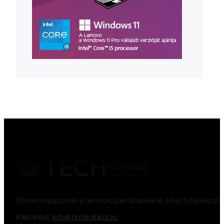
Online magazinunk a technológiai újításokkal, érkező fejlesztés
Kapcsolat:
info@techkalauz.hu