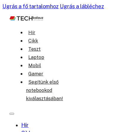
Ugrás a fő tartalomhoz
Ugrás a lábléchez
Hír
Cikk
Teszt
Laptop
Mobil
Gamer
Segítünk első
notebookod
kiválasztásában!
Hír