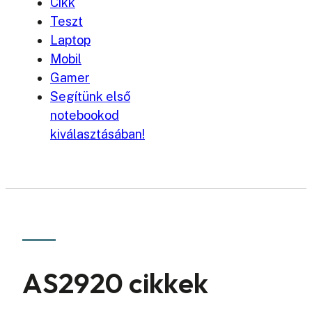
Cikk
Teszt
Laptop
Mobil
Gamer
Segítünk első
notebookod
kiválasztásában!
AS2920 cikkek