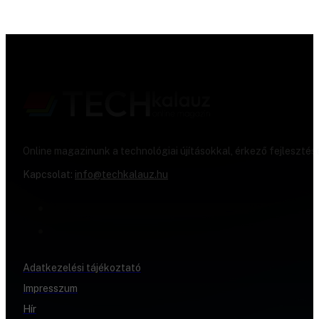
Online magazinunk a technológiai újításokkal, érkező fejlesztés
Kapcsolat:
info@techkalauz.hu
Adatkezelési tájékoztató
Impresszum
Hír