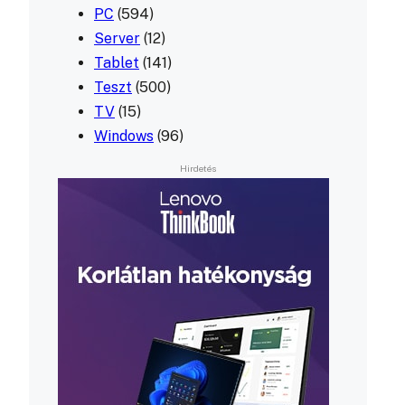
PC
(594)
Server
(12)
Tablet
(141)
Teszt
(500)
TV
(15)
Windows
(96)