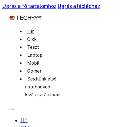
Ugrás a fő tartalomhoz
Ugrás a lábléchez
Hír
Cikk
Teszt
Laptop
Mobil
Gamer
Segítünk első
notebookod
kiválasztásában!
Hír