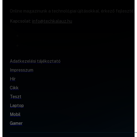
Online magazinunk a technológiai újításokkal, érkező fejlesztés
Kapcsolat:
info@techkalauz.hu
Adatkezelési tájékoztató
Impresszum
Hír
Cikk
Teszt
Laptop
Mobil
Gamer