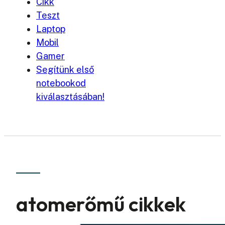
Cikk
Teszt
Laptop
Mobil
Gamer
Segítünk első
notebookod
kiválasztásában!
atomerőmű cikkek