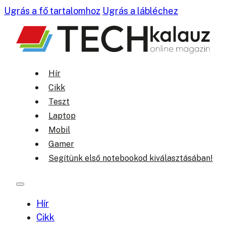
Ugrás a fő tartalomhoz
Ugrás a lábléchez
Hír
Cikk
Teszt
Laptop
Mobil
Gamer
Segítünk első notebookod kiválasztásában!
Hír
Cikk