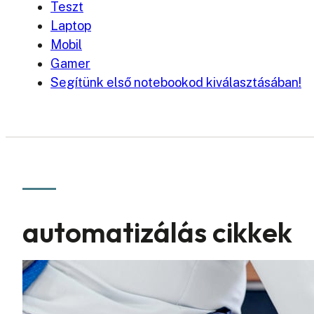
Teszt
Laptop
Mobil
Gamer
Segítünk első notebookod kiválasztásában!
automatizálás cikkek