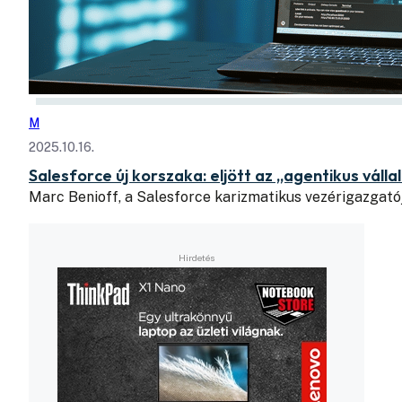
M
2025.10.16.
Salesforce új korszaka: eljött az „agentikus válla
Marc Benioff, a Salesforce karizmatikus vezérigazgató