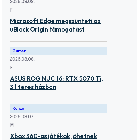
2026.08.08.
F
Microsoft Edge megszünteti az
uBlock Origin támogatást
Gamer
2026.08.08.
F
ASUS ROG NUC 16: RTX 5070 Ti,
3 literes házban
Konzol
2026.08.07.
M
Xbox 360-as játékok jöhetnek