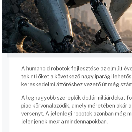
A humanoid robotok fejlesztése az elmúlt éve
tekinti őket a következő nagy iparági lehető
kereskedelmi áttöréshez vezető út még számo
A legnagyobb szereplők dollármilliárdokat fo
piac körvonalazódik, amely méretében akár az
versenyt. A jelenlegi robotok azonban még m
jelenjenek meg a mindennapokban.