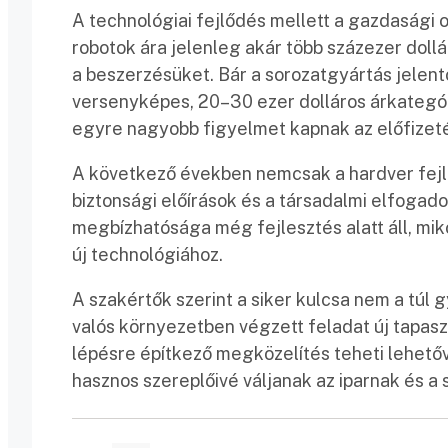
A technológiai fejlődés mellett a gazdasági 
robotok ára jelenleg akár több százezer dollár
a beszerzésüket. Bár a sorozatgyártás jelen
versenyképes, 20–30 ezer dolláros árkategór
egyre nagyobb figyelmet kapnak az előfizet
A következő években nemcsak a hardver fejl
biztonsági előírások és a társadalmi elfogad
megbízhatósága még fejlesztés alatt áll, mi
új technológiához.
A szakértők szerint a siker kulcsa nem a túl 
valós környezetben végzett feladat új tapaszta
lépésre építkező megközelítés teheti lehető
hasznos szereplőivé váljanak az iparnak és a 