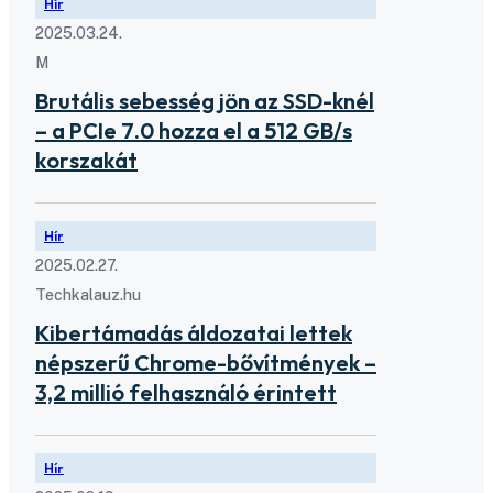
Hír
2025.03.24.
M
Brutális sebesség jön az SSD-knél
– a PCIe 7.0 hozza el a 512 GB/s
korszakát
Hír
2025.02.27.
Techkalauz.hu
Kibertámadás áldozatai lettek
népszerű Chrome-bővítmények –
3,2 millió felhasználó érintett
Hír