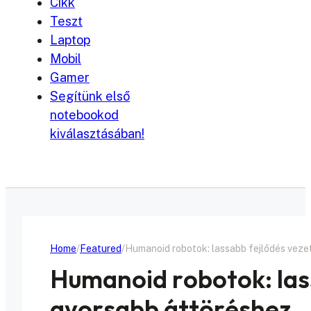
Cikk
Teszt
Laptop
Mobil
Gamer
Segítünk első
notebookod
kiválasztásában!
Home
Featured
Humanoid robotok: lassabb fejlődés veze
Humanoid robotok: las
gyorsabb áttöréshez