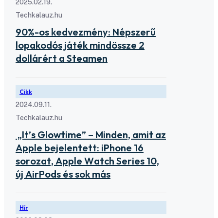
2025.02.19.
Techkalauz.hu
90%-os kedvezmény: Népszerű
lopakodós játék mindössze 2
dollárért a Steamen
Cikk
2024.09.11.
Techkalauz.hu
„It’s Glowtime” – Minden, amit az
Apple bejelentett: iPhone 16
sorozat, Apple Watch Series 10,
új AirPods és sok más
Hír