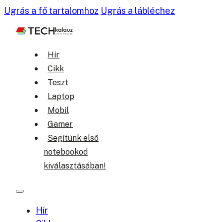
Ugrás a fő tartalomhoz
Ugrás a lábléchez
Hír
Cikk
Teszt
Laptop
Mobil
Gamer
Segítünk első
notebookod
kiválasztásában!
Hír