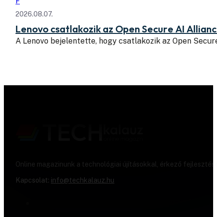
F
2026.08.07.
Lenovo csatlakozik az Open Secure AI Allian
A Lenovo bejelentette, hogy csatlakozik az Open Secure
Online magazinunk a technológiai újításokkal, érkező fejlesztés
Kapcsolat:
info@techkalauz.hu