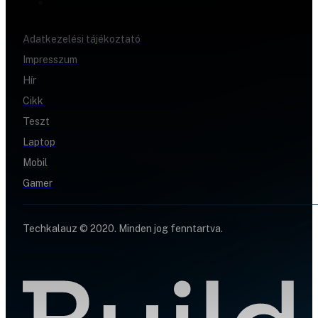
Adatkezelési tájékoztató
Impresszum
Hír
Cikk
Teszt
Laptop
Mobil
Gamer
Techkalauz © 2020. Minden jog fenntartva.