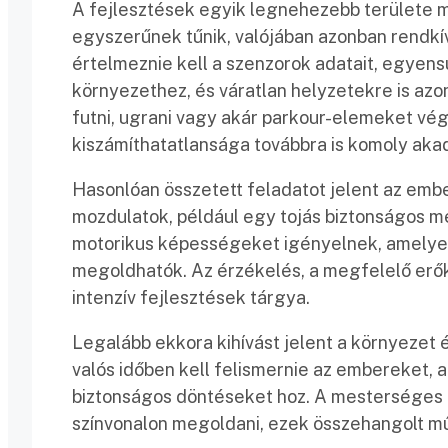
A fejlesztések egyik legnehezebb területe ma
egyszerűnek tűnik, valójában azonban rendkí
értelmeznie kell a szenzorok adatait, egyensú
környezethez, és váratlan helyzetekre is azo
futni, ugrani vagy akár parkour-elemeket vég
kiszámíthatatlansága továbbra is komoly akad
Hasonlóan összetett feladatot jelent az emb
mozdulatok, például egy tojás biztonságos 
motorikus képességeket igényelnek, amelye
megoldhatók. Az érzékelés, a megfelelő erőki
intenzív fejlesztések tárgya.
Legalább ekkora kihívást jelent a környezet
valós időben kell felismernie az embereket, 
biztonságos döntéseket hoz. A mesterséges 
színvonalon megoldani, ezek összehangolt m