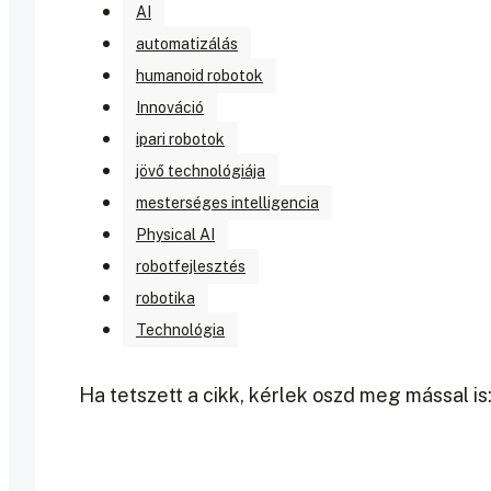
AI
automatizálás
humanoid robotok
Innováció
ipari robotok
jövő technológiája
mesterséges intelligencia
Physical AI
robotfejlesztés
robotika
Technológia
Ha tetszett a cikk, kérlek oszd meg mással is