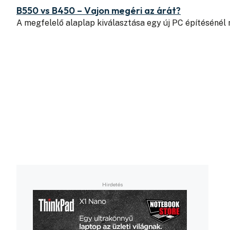
B550 vs B450 – Vajon megéri az árát?
A megfelelő alaplap kiválasztása egy új PC építésénél