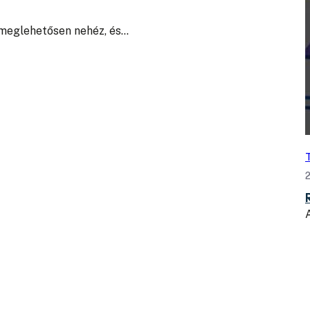
 meglehetősen nehéz, és…
2