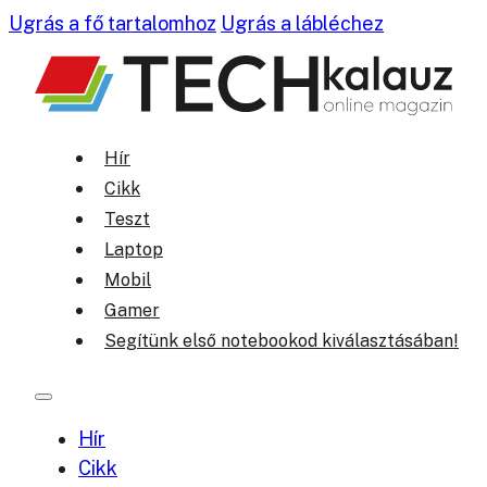
Ugrás a fő tartalomhoz
Ugrás a lábléchez
Hír
Cikk
Teszt
Laptop
Mobil
Gamer
Segítünk első notebookod kiválasztásában!
Hír
Cikk