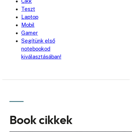
Cikk
Teszt
Laptop
Mobil
Gamer
Segítünk első
notebookod
kiválasztásában!
Book cikkek