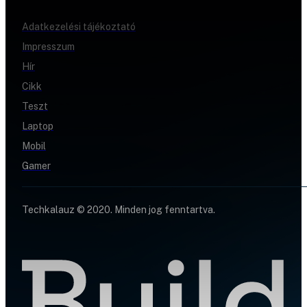
Adatkezelési tájékoztató
Impresszum
Hír
Cikk
Teszt
Laptop
Mobil
Gamer
Techkalauz © 2020. Minden jog fenntartva.