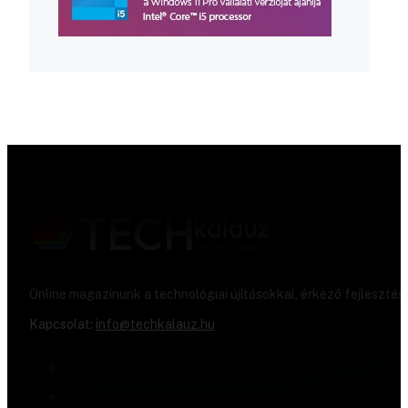
Online magazinunk a technológiai újításokkal, érkező fejlesztés
Kapcsolat:
info@techkalauz.hu