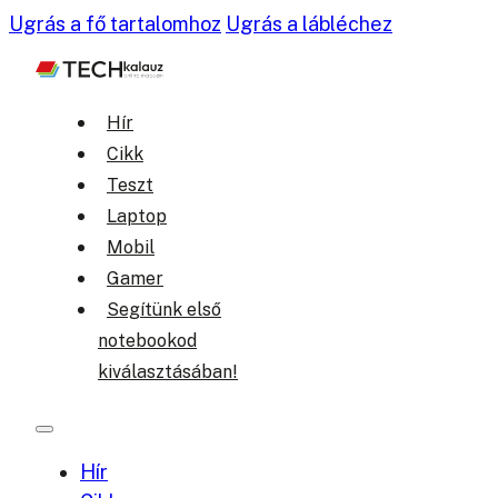
Ugrás a fő tartalomhoz
Ugrás a lábléchez
Hír
Cikk
Teszt
Laptop
Mobil
Gamer
Segítünk első
notebookod
kiválasztásában!
Hír