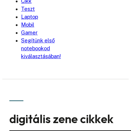
Cikk
Teszt
Laptop
Mobil
Gamer
Segítünk első
notebookod
kiválasztásában!
digitális zene cikkek