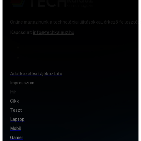
Online magazinunk a technológiai újításokkal, érkező fejlesztés
Kapcsolat:
info@techkalauz.hu
Adatkezelési tájékoztató
Impresszum
Hír
Cikk
Teszt
Laptop
Mobil
Gamer