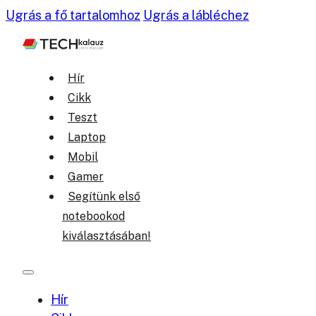
Ugrás a fő tartalomhoz
Ugrás a lábléchez
Hír
Cikk
Teszt
Laptop
Mobil
Gamer
Segítünk első
notebookod
kiválasztásában!
Hír